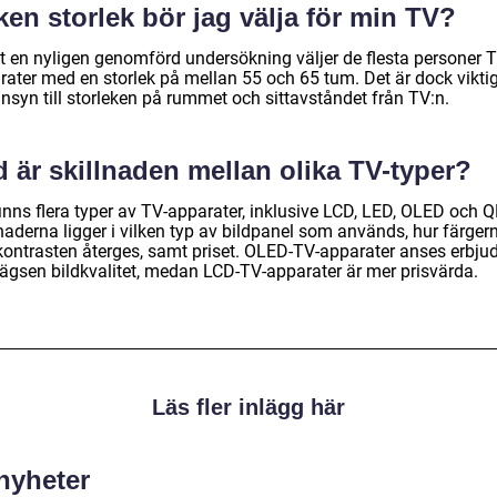
ken storlek bör jag välja för min TV?
gt en nyligen genomförd undersökning väljer de flesta personer T
rater med en storlek på mellan 55 och 65 tum. Det är dock viktig
nsyn till storleken på rummet och sittavståndet från TV:n.
 är skillnaden mellan olika TV-typer?
finns flera typer av TV-apparater, inklusive LCD, LED, OLED och 
naderna ligger i vilken typ av bildpanel som används, hur färger
kontrasten återges, samt priset. OLED-TV-apparater anses erbju
lägsen bildkvalitet, medan LCD-TV-apparater är mer prisvärda.
Läs fler inlägg här
 nyheter