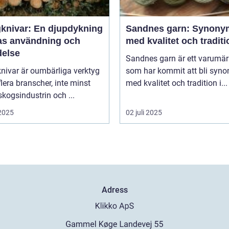
knivar: En djupdykning
Sandnes garn: Synony
ras användning och
med kvalitet och traditi
delse
Sandnes garn är ett varumä
nivar är oumbärliga verktyg
som har kommit att bli syn
lera branscher, inte minst
med kvalitet och tradition i...
kogsindustrin och ...
 2025
02 juli 2025
Adress