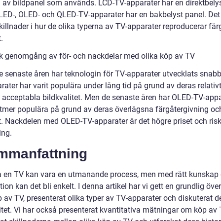
n av bildpanel som används. LCD-TV-apparater har en direktbelys
ED-, OLED- och QLED-TV-apparater har en bakbelyst panel. Det 
illnader i hur de olika typerna av TV-apparater reproducerar fär
.
sk genomgång av för- och nackdelar med olika köp av TV
e senaste åren har teknologin för TV-apparater utvecklats snabb
ater har varit populära under lång tid på grund av deras relativ
h acceptabla bildkvalitet. Men de senaste åren har OLED-TV-appa
alltmer populära på grund av deras överlägsna färgåtergivning oc
t. Nackdelen med OLED-TV-apparater är det högre priset och risk
ing.
ammanfattning
a en TV kan vara en utmanande process, men med rätt kunskap
ion kan det bli enkelt. I denna artikel har vi gett en grundlig över
 av TV, presenterat olika typer av TV-apparater och diskuterat d
itet. Vi har också presenterat kvantitativa mätningar om köp av 