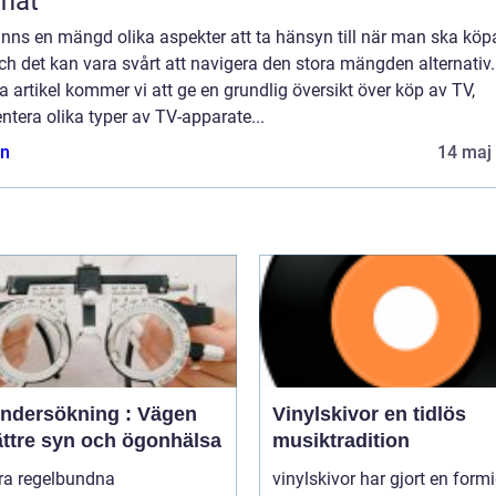
måt
inns en mängd olika aspekter att ta hänsyn till när man ska köp
ch det kan vara svårt att navigera den stora mängden alternativ.
 artikel kommer vi att ge en grundlig översikt över köp av TV,
ntera olika typer av TV-apparate...
n
14 maj
ndersökning : Vägen
Vinylskivor en tidlös
bättre syn och ögonhälsa
musiktradition
öra regelbundna
vinylskivor har gjort en form