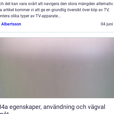
ch det kan vara svårt att navigera den stora mängden alternativ.
 artikel kommer vi att ge en grundlig översikt över köp av TV,
ntera olika typer av TV-apparate...
a Albertsson
04 juni
nvändning och vägval