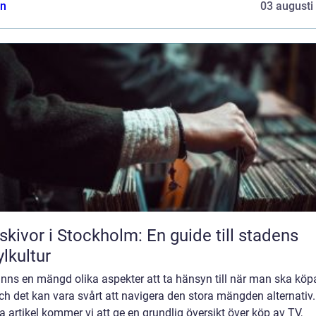
n
03 augusti
skivor i Stockholm: En guide till stadens
ylkultur
inns en mängd olika aspekter att ta hänsyn till när man ska köp
ch det kan vara svårt att navigera den stora mängden alternativ.
 artikel kommer vi att ge en grundlig översikt över köp av TV,