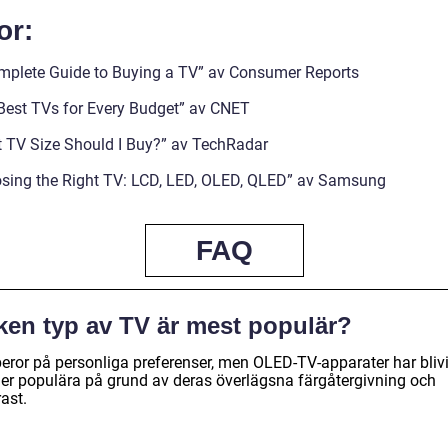
or:
mplete Guide to Buying a TV” av Consumer Reports
Best TVs for Every Budget” av CNET
 TV Size Should I Buy?” av TechRadar
sing the Right TV: LCD, LED, OLED, QLED” av Samsung
FAQ
lken typ av TV är mest populär?
beror på personliga preferenser, men OLED-TV-apparater har blivi
mer populära på grund av deras överlägsna färgåtergivning och
ast.