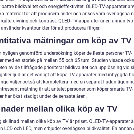
 bättre bildkvalitet och energieffektivitet. OLED-TV-apparater a
ka material för att producera bilder och anses vara överlägsna n
färgåtergivning och kontrast. QLED-TV-apparater är en annan typ
använder kvantpunkter för att producera färger.
ntitativa mätningar om köp av TV
en nyligen genomförd undersökning köper de flesta personer TV-
er med en storlek på mellan 55 och 65 tum. Studien visade ocks
ten av de tillfrågade prioriterar bildkvalitet och upplösning vid si
gäller ljud är det vanligt att köpa TV-apparater med inbyggda hö
ga väljer också att komplettera med en separat ljudanläggning
ntressant mätning är att antalet personer som köper smarta TV-
er har ökat stadigt under de senaste åren.
lnader mellan olika köp av TV
g skillnad mellan olika köp av TV är priset. OLED-TV-apparater ä
än LCD och LED, men erbjuder överlägsen bildkvalitet. En annan 