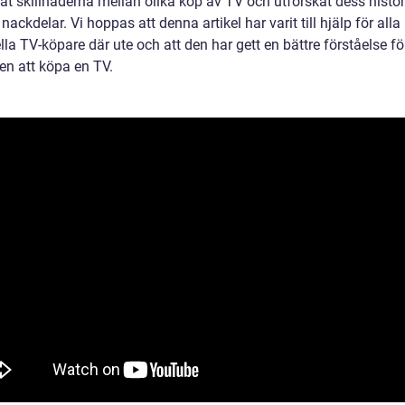
rat skillnaderna mellan olika köp av TV och utforskat dess histo
 nackdelar. Vi hoppas att denna artikel har varit till hjälp för alla
lla TV-köpare där ute och att den har gett en bättre förståelse fö
en att köpa en TV.