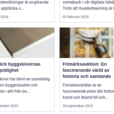
dersökningar är avgörande
comeback i vår digitala tidså
t upptäcka s...
Trots att musikstreaming är 
 2026
03 februari 2026
äck byggskivornas
Frimärksauktion: En
sidighet
fascinerande värld av
historia och samlande
ivor har blivit en oumbärlig
nom byggindustrin och
Frimärksvärlden är en
s i allt från bo...
fascinerande plats där histor
konst och ibland till och...
ember 2025
30 september 2025