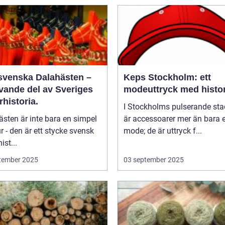
svenska Dalahästen –
Keps Stockholm: ett
evande del av Sveriges
modeuttryck med histor
rhistoria.
I Stockholms pulserande sta
sten är inte bara en simpel
är accessoarer mer än bara e
ur - den är ett stycke svensk
mode; de är uttryck f...
ist...
tember 2025
03 september 2025