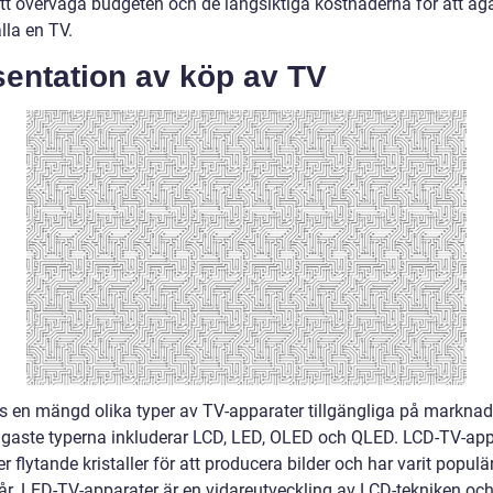
 att överväga budgeten och de långsiktiga kostnaderna för att äg
lla en TV.
sentation av köp av TV
ns en mängd olika typer av TV-apparater tillgängliga på marknad
igaste typerna inkluderar LCD, LED, OLED och QLED. LCD-TV-app
 flytande kristaller för att producera bilder och har varit popul
r. LED-TV-apparater är en vidareutveckling av LCD-tekniken oc