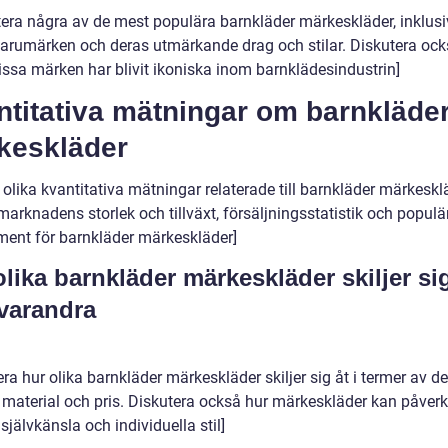
tera några av de mest populära barnkläder märkeskläder, inklusi
arumärken och deras utmärkande drag och stilar. Diskutera oc
vissa märken har blivit ikoniska inom barnklädesindustrin]
ntitativa mätningar om barnkläde
keskläder
 olika kvantitativa mätningar relaterade till barnkläder märkeskl
arknadens storlek och tillväxt, försäljningsstatistik och populä
ment för barnkläder märkeskläder]
olika barnkläder märkeskläder skiljer si
 varandra
ra hur olika barnkläder märkeskläder skiljer sig åt i termer av de
t, material och pris. Diskutera också hur märkeskläder kan påver
självkänsla och individuella stil]