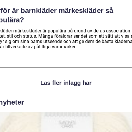
för är barnkläder märkeskläder så
pulära?
kläder märkeskläder är populära på grund av deras association
tet, stil och status. Många föräldrar ser det som ett sätt att visa 
ryr sig om sina barns utseende och att ge dem de bästa klädern
r tillverkade av pålitliga varumärken.
Läs fler inlägg här
 nyheter