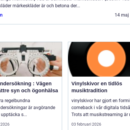
läder märkeskläder är och betona der...
n
14 maj
ndersökning : Vägen
Vinylskivor en tidlös
bättre syn och ögonhälsa
musiktradition
öra regelbundna
vinylskivor har gjort en form
dersökningar är avgörande
comeback i vår digitala tidså
t upptäcka s...
Trots att musikstreaming är 
 2026
03 februari 2026