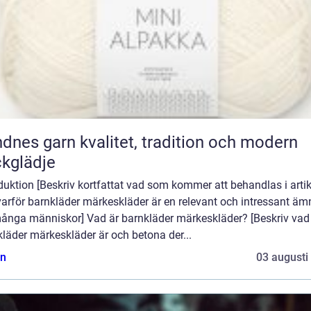
rn kvalitet, tradition och modern
ckglädje
duktion [Beskriv kortfattat vad som kommer att behandlas i arti
varför barnkläder märkeskläder är en relevant och intressant äm
många människor] Vad är barnkläder märkeskläder? [Beskriv vad
läder märkeskläder är och betona der...
n
03 augusti