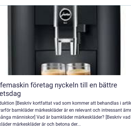
askin företag nyckeln till en bättre
etsdag
duktion [Beskriv kortfattat vad som kommer att behandlas i arti
varför barnkläder märkeskläder är en relevant och intressant äm
många människor] Vad är barnkläder märkeskläder? [Beskriv vad
läder märkeskläder är och betona der...