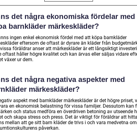
nns det några ekonomiska fördelar med 
pa barnkläder märkeskläder?
finns ingen enkel ekonomisk fördel med att köpa barnkläder
eskläder eftersom de oftast är dyrare än kläder från budgetmär
issa föräldrar anser att märkeskläder är ett långsiktigt invester
 oftast håller högre kvalitet och kan ärvas eller säljas vidare efte
et växer ur dem.
nns det några negativa aspekter med
rnkläder märkeskläder?
egativ aspekt med barnkläder märkeskläder är det högre priset, v
vara en ekonomisk belastning för vissa familjer. Dessutom kan 
ärken och status medföra en överdriven betoning av utseende 
t och skapa stress och press. Det är viktigt för föräldrar att hitt
s mellan att ge sitt barn kläder de trivs i och vara medvetna om
umtionskulturens påverkan.