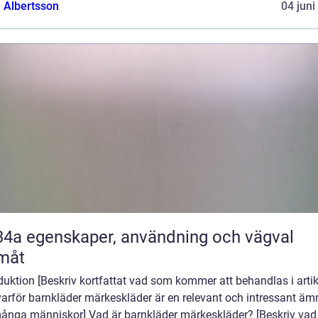
a Albertsson
04 juni
nvändning och vägval
måt
duktion [Beskriv kortfattat vad som kommer att behandlas i arti
varför barnkläder märkeskläder är en relevant och intressant äm
många människor] Vad är barnkläder märkeskläder? [Beskriv vad