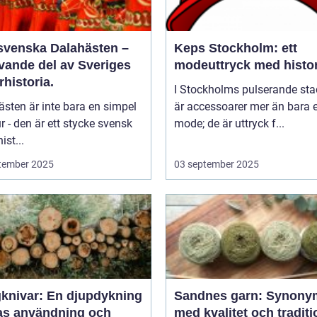
svenska Dalahästen –
Keps Stockholm: ett
evande del av Sveriges
modeuttryck med histor
rhistoria.
I Stockholms pulserande sta
sten är inte bara en simpel
är accessoarer mer än bara e
ur - den är ett stycke svensk
mode; de är uttryck f...
ist...
tember 2025
03 september 2025
knivar: En djupdykning
Sandnes garn: Synony
ras användning och
med kvalitet och traditi