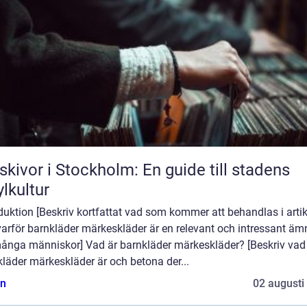
skivor i Stockholm: En guide till stadens
ylkultur
duktion [Beskriv kortfattat vad som kommer att behandlas i arti
varför barnkläder märkeskläder är en relevant och intressant äm
många människor] Vad är barnkläder märkeskläder? [Beskriv vad
läder märkeskläder är och betona der...
n
02 augusti