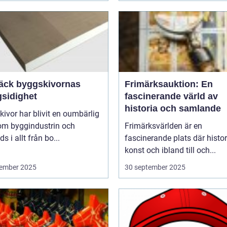
äck byggskivornas
Frimärksauktion: En
sidighet
fascinerande värld av
historia och samlande
ivor har blivit en oumbärlig
nom byggindustrin och
Frimärksvärlden är en
s i allt från bo...
fascinerande plats där histor
konst och ibland till och...
ember 2025
30 september 2025