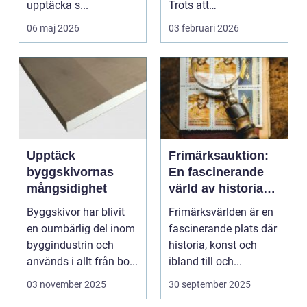
upptäcka s...
Trots att
musikstreaming är m...
06 maj 2026
03 februari 2026
Upptäck
Frimärksauktion:
byggskivornas
En fascinerande
mångsidighet
värld av historia
och samlande
Byggskivor har blivit
Frimärksvärlden är en
en oumbärlig del inom
fascinerande plats där
byggindustrin och
historia, konst och
används i allt från bo...
ibland till och...
03 november 2025
30 september 2025