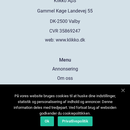
web:
www.klikko.dk
Menu
Annonsering
Om oss
Cookies
På vores website bruges cookies til at huske dine indstillinger,
Kontakta oss
statistik og personalisering af indhold og annoncer. Denne
Sitemap
information deles med tredjepart. Ved fortsat brug af websiden
godkender du cookiepolitikken.
Ok
Privatlivspolitik