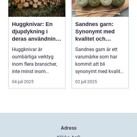
Huggknivar: En
Sandnes garn:
djupdykning i
Synonymt med
deras användning
kvalitet och
och betydelse
tradition
Huggknivar är
Sandnes garn är ett
oumbärliga verktyg
varumärke som har
inom flera branscher,
kommit att bli
inte minst inom
synonymt med kvalitet
skogsindustrin och ...
och tradition i...
04 juli 2025
02 juli 2025
Adress