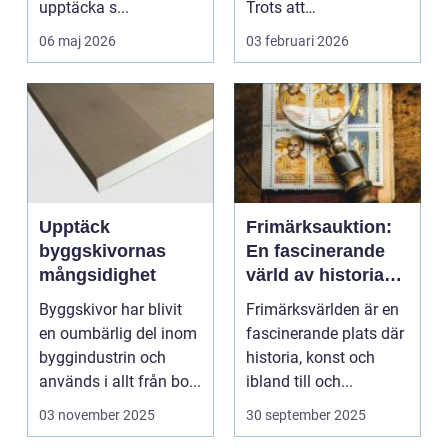
upptäcka s...
Trots att
musikstreaming är m...
06 maj 2026
03 februari 2026
Upptäck
Frimärksauktion:
byggskivornas
En fascinerande
mångsidighet
värld av historia
och samlande
Byggskivor har blivit
Frimärksvärlden är en
en oumbärlig del inom
fascinerande plats där
byggindustrin och
historia, konst och
används i allt från bo...
ibland till och...
03 november 2025
30 september 2025