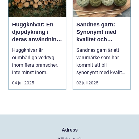
Huggknivar: En
Sandnes garn:
djupdykning i
Synonymt med
deras användning
kvalitet och
och betydelse
tradition
Huggknivar är
Sandnes garn är ett
oumbärliga verktyg
varumärke som har
inom flera branscher,
kommit att bli
inte minst inom
synonymt med kvalitet
skogsindustrin och ...
och tradition i...
04 juli 2025
02 juli 2025
Adress