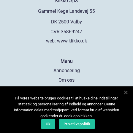
web:
www.klikko.dk
Menu
Annonsering
Om oss
Cookies
På vores website bruges cookies til at huske dine indstillinger,
Kontakta oss
statistik og personalisering af indhold og annoncer. Denne
Sitemap
information deles med tredjepart. Ved fortsat brug af websiden
godkender du cookiepolitikken.
Ok
Privatlivspolitik