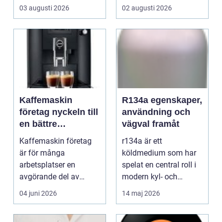
Sverige. Kombin...
03 augusti 2026
02 augusti 2026
Kaffemaskin
R134a egenskaper,
företag nyckeln till
användning och
en bättre
vägval framåt
arbetsdag
Kaffemaskin företag
r134a är ett
är för många
köldmedium som har
arbetsplatser en
spelat en central roll i
avgörande del av
modern kyl- och
vardagen. Kaffe har
luftkonditioneringstekn
04 juni 2026
14 maj 2026
blivit en nat...
ik s...