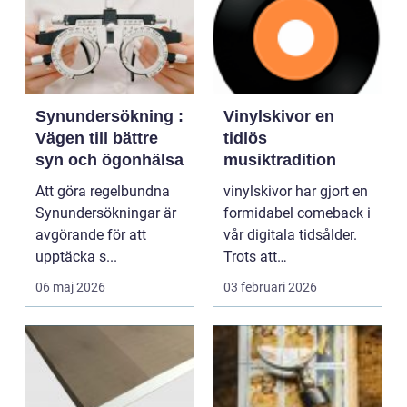
Synundersökning :
Vinylskivor en
Vägen till bättre
tidlös
syn och ögonhälsa
musiktradition
Att göra regelbundna
vinylskivor har gjort en
Synundersökningar är
formidabel comeback i
avgörande för att
vår digitala tidsålder.
upptäcka s...
Trots att
musikstreaming är m...
06 maj 2026
03 februari 2026