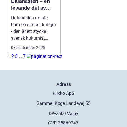
Dalahästen – en
levande del av
Sveriges
Dalahästen är inte
kulturhistoria.
bara en simpel träfigur
- den är ett stycke
svensk kulturhist...
03 september 2025
1
2
3
…
7
Adress