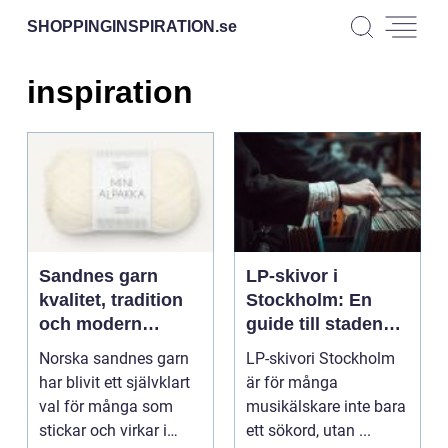
SHOPPINGINSPIRATION.
se
inspiration
Sandnes garn
LP-skivor i
kvalitet, tradition
Stockholm: En
och modern
guide till stadens
stickglädje
vinylkultur
Norska sandnes garn
LP-skivori Stockholm
har blivit ett självklart
är för många
val för många som
musikälskare inte bara
stickar och virkar i
ett sökord, utan ...