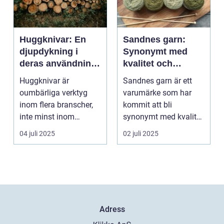
Huggknivar: En
Sandnes garn:
djupdykning i
Synonymt med
deras användning
kvalitet och
och betydelse
tradition
Huggknivar är
Sandnes garn är ett
oumbärliga verktyg
varumärke som har
inom flera branscher,
kommit att bli
inte minst inom
synonymt med kvalitet
skogsindustrin och ...
och tradition i...
04 juli 2025
02 juli 2025
Adress