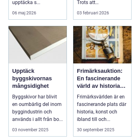
upptäcka s...
Trots att
musikstreaming är m...
06 maj 2026
03 februari 2026
Upptäck
Frimärksauktion:
byggskivornas
En fascinerande
mångsidighet
värld av historia
och samlande
Byggskivor har blivit
Frimärksvärlden är en
en oumbärlig del inom
fascinerande plats där
byggindustrin och
historia, konst och
används i allt från bo...
ibland till och...
03 november 2025
30 september 2025