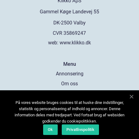
web:
www.klikko.dk
Menu
Annonsering
Om oss
Cookies
På vores website bruges cookies til at huske dine indstillinger,
Kontakta oss
statistik og personalisering af indhold og annoncer. Denne
Sitemap
information deles med tredjepart. Ved fortsat brug af websiden
godkender du cookiepolitikken.
Ok
Privatlivspolitik