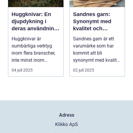
Huggknivar: En
Sandnes garn:
djupdykning i
Synonymt med
deras användning
kvalitet och
och betydelse
tradition
Huggknivar är
Sandnes garn är ett
oumbärliga verktyg
varumärke som har
inom flera branscher,
kommit att bli
inte minst inom
synonymt med kvalitet
skogsindustrin och ...
och tradition i...
04 juli 2025
02 juli 2025
Adress