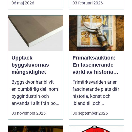
musikstreaming är m...
06 maj 2026
03 februari 2026
Upptäck
Frimärksauktion:
byggskivornas
En fascinerande
mångsidighet
värld av historia
och samlande
Byggskivor har blivit
Frimärksvärlden är en
en oumbärlig del inom
fascinerande plats där
byggindustrin och
historia, konst och
används i allt från bo...
ibland till och...
03 november 2025
30 september 2025