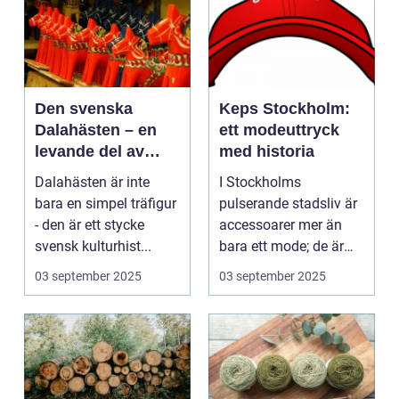
Den svenska
Keps Stockholm:
Dalahästen – en
ett modeuttryck
levande del av
med historia
Sveriges
Dalahästen är inte
I Stockholms
kulturhistoria.
bara en simpel träfigur
pulserande stadsliv är
- den är ett stycke
accessoarer mer än
svensk kulturhist...
bara ett mode; de är
uttryck f...
03 september 2025
03 september 2025