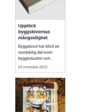
Upptäck
byggskivornas
mångsidighet
Byggskivor har blivit en
oumbärlig del inom
byggindustrin och
används i allt från
03 november 2025
bostadsprojekt till
kommersiella
byggnader. Dessa
mångsidiga material
erbjuder en rad olika
fördelar, inklusive styrka,
hållbarhet och ...