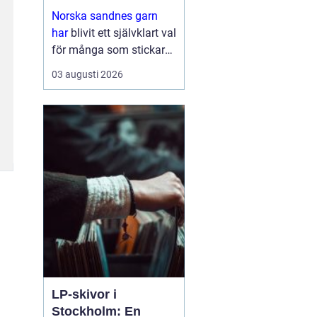
stickglädje
Norska sandnes garn
har
blivit ett självklart val
för många som stickar
och virkar i Sverige.
03 augusti 2026
Kombinationen av hög
kvalitet, genomtänkta
färger och mönster som
följer trender gör ...
LP-skivor i
Stockholm: En