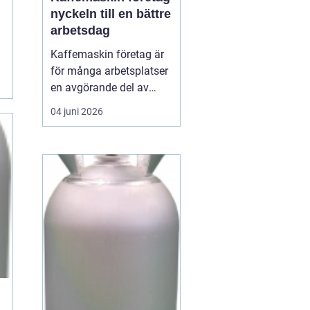
nyckeln till en bättre
arbetsdag
Kaffemaskin företag är
för många arbetsplatser
en avgörande del av
vardagen. Kaffe har
04 juni 2026
blivit en naturlig
samlingspunkt där
medarbetare mötas,
hämta energi och skapa
nya idéer. En
genomtänkt
kaffelösning handlar
inte bara om drycken i
koppen, utan om...