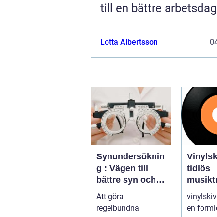
till en bättre arbetsdag
Lotta Albertsson
04
Synundersöknin
Vinylski
g : Vägen till
tidlös
bättre syn och
musiktr
ögonhälsa
Att göra
vinylskiv
regelbundna
en formi