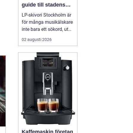
guide till stadens
vinylkultur
LP-skivori Stockholm är
för många musikälskare
inte bara ett sökord, utan
en dörr in till en levande
02 augusti 2026
kultur av butiker, samlare
och nyfikna nybörjare. I
Stockholm har
vinylformatet fått ett
tydligt uppsving d...
Kaffemaskin företag