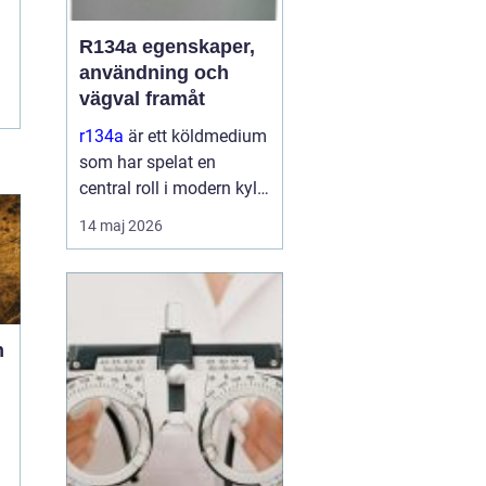
R134a egenskaper,
användning och
vägval framåt
r134a
är ett köldmedium
som har spelat en
central roll i modern kyl-
och
14 maj 2026
luftkonditioneringsteknik
sedan 1990talet. Det
används i allt från bilars
AC till kommersiella
frysanläggningar och
n
medicinteknisk ut...
a