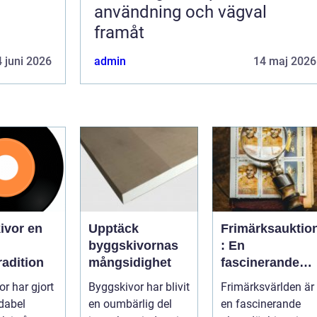
användning och vägval
framåt
 juni 2026
admin
14 maj 2026
vor en
Upptäck
Frimärksauktio
byggskivornas
: En
adition
mångsidighet
fascinerande
värld av histori
or har gjort
Byggskivor har blivit
Frimärksvärlden är
och samlande
dabel
en oumbärlig del
en fascinerande