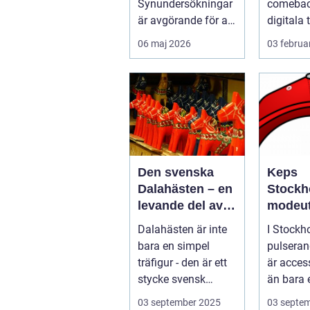
Synundersökningar
comeback
är avgörande för att
digitala 
upptäcka s...
Trots att
06 maj 2026
03 februa
musikst
m...
Den svenska
Keps
Dalahästen – en
Stockh
levande del av
modeut
Sveriges
med hi
Dalahästen är inte
I Stockh
kulturhistoria.
bara en simpel
pulseran
träfigur - den är ett
är acces
stycke svensk
än bara 
kulturhist...
de är uttr
03 september 2025
03 septe