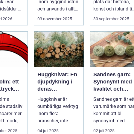
 i vår
inom byggindustrin
plats där historia,
tidsålder.
och används i allt
konst och ibland til
från bo...
och...
ri 2026
03 november 2025
30 september 2025
reaming är
Huggknivar: En
Sandnes garn:
olm: ett
djupdykning i
Synonymt med
tryck
deras
kvalitet och
storia
användning och
tradition
olms
Huggknivar är
Sandnes garn är et
betydelse
de stadsliv
oumbärliga verktyg
varumärke som ha
soarer mer
inom flera
kommit att bli
ett mode;
branscher, inte
synonymt med
yck f...
minst inom
kvalitet och
mber 2025
04 juli 2025
02 juli 2025