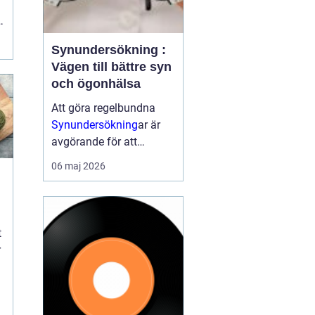
l
Synundersökning :
Vägen till bättre syn
och ögonhälsa
Att göra regelbundna
Synundersökning
ar är
avgörande för att
upptäcka synfel i tid
06 maj 2026
samt för att identifiera
eventuella
ögonsjukdomar. En
synundersökning ka...
t
r