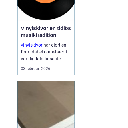
Vinylskivor en tidlös
musiktradition
vinylskivor
har gjort en
formidabel comeback i
vår digitala tidsålder.
Trots att
03 februari 2026
musikstreaming är mer
populärt än någonsin,
fortsätter den klassiska
skivan att charma både
gamla och nya musikk...