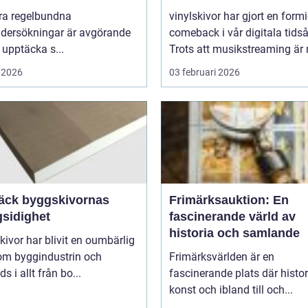
öra regelbundna
vinylskivor har gjort en form
dersökningar är avgörande
comeback i vår digitala tidså
t upptäcka s...
Trots att musikstreaming är 
 2026
03 februari 2026
äck byggskivornas
Frimärksauktion: En
sidighet
fascinerande värld av
historia och samlande
ivor har blivit en oumbärlig
nom byggindustrin och
Frimärksvärlden är en
s i allt från bo...
fascinerande plats där histor
konst och ibland till och...