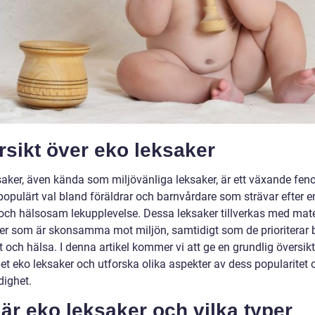
sikt över eko leksaker
saker, även kända som miljövänliga leksaker, är ett växande fe
 populärt val bland föräldrar och barnvårdare som strävar efter 
 och hälsosam lekupplevelse. Dessa leksaker tillverkas med mate
er som är skonsamma mot miljön, samtidigt som de prioriterar
 och hälsa. I denna artikel kommer vi att ge en grundlig översikt
et eko leksaker och utforska olika aspekter av dess popularitet 
ighet.
är eko leksaker och vilka typer