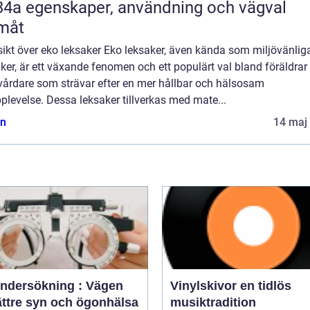
nvändning och vägval
måt
ikt över eko leksaker Eko leksaker, även kända som miljövänlig
ker, är ett växande fenomen och ett populärt val bland föräldrar
vårdare som strävar efter en mer hållbar och hälsosam
plevelse. Dessa leksaker tillverkas med mate...
n
14 maj
ndersökning : Vägen
Vinylskivor en tidlös
bättre syn och ögonhälsa
musiktradition