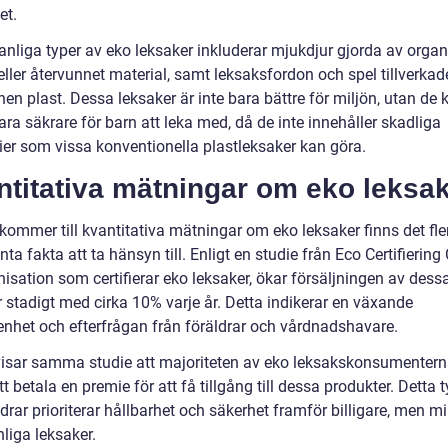
et.
anliga typer av eko leksaker inkluderar mjukdjur gjorda av organ
ller återvunnet material, samt leksaksfordon och spel tillverkad
en plast. Dessa leksaker är inte bara bättre för miljön, utan de 
ra säkrare för barn att leka med, då de inte innehåller skadliga
ier som vissa konventionella plastleksaker kan göra.
ntitativa mätningar om eko leksa
kommer till kvantitativa mätningar om eko leksaker finns det fle
nta fakta att ta hänsyn till. Enligt en studie från Eco Certifiering 
isation som certifierar eko leksaker, ökar försäljningen av dess
 stadigt med cirka 10% varje år. Detta indikerar en växande
nhet och efterfrågan från föräldrar och vårdnadshavare.
visar samma studie att majoriteten av eko leksakskonsumentern
att betala en premie för att få tillgång till dessa produkter. Detta 
ldrar prioriterar hållbarhet och säkerhet framför billigare, men m
liga leksaker.