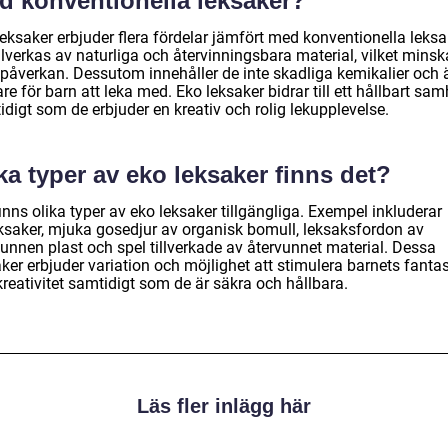
d konventionella leksaker?
eksaker erbjuder flera fördelar jämfört med konventionella leksa
llverkas av naturliga och återvinningsbara material, vilket minsk
öpåverkan. Dessutom innehåller de inte skadliga kemikalier och 
re för barn att leka med. Eko leksaker bidrar till ett hållbart sam
digt som de erbjuder en kreativ och rolig lekupplevelse.
ka typer av eko leksaker finns det?
inns olika typer av eko leksaker tillgängliga. Exempel inkluderar
eksaker, mjuka gosedjur av organisk bomull, leksaksfordon av
vunnen plast och spel tillverkade av återvunnet material. Dessa
ker erbjuder variation och möjlighet att stimulera barnets fantas
reativitet samtidigt som de är säkra och hållbara.
Läs fler inlägg här