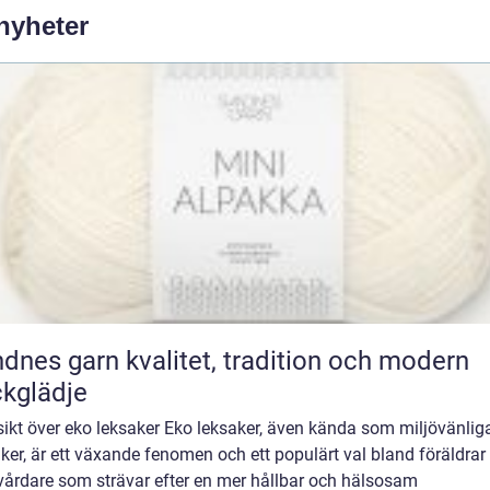
 nyheter
rn kvalitet, tradition och modern
ckglädje
ikt över eko leksaker Eko leksaker, även kända som miljövänlig
ker, är ett växande fenomen och ett populärt val bland föräldrar
vårdare som strävar efter en mer hållbar och hälsosam