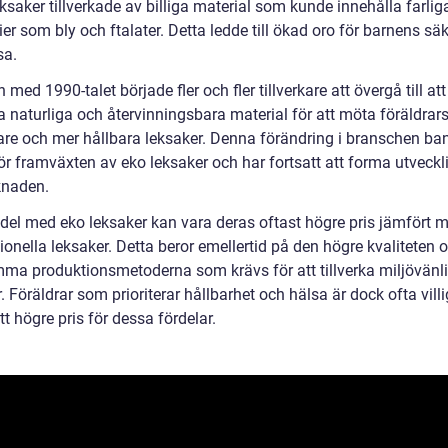
eksaker tillverkade av billiga material som kunde innehålla farlig
er som bly och ftalater. Detta ledde till ökad oro för barnens sä
sa.
 med 1990-talet började fler och fler tillverkare att övergå till att
 naturliga och återvinningsbara material för att möta föräldrars
are och mer hållbara leksaker. Denna förändring i branschen ba
ör framväxten av eko leksaker och har fortsatt att forma utveck
knaden.
del med eko leksaker kan vara deras oftast högre pris jämfört 
onella leksaker. Detta beror emellertid på den högre kvaliteten 
ma produktionsmetoderna som krävs för att tillverka miljövänl
. Föräldrar som prioriterar hållbarhet och hälsa är dock ofta villi
tt högre pris för dessa fördelar.