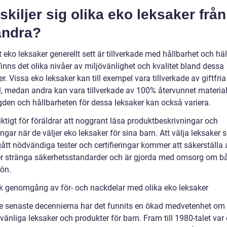
skiljer sig olika eko leksaker från
andra?
t eko leksaker generellt sett är tillverkade med hållbarhet och häl
inns det olika nivåer av miljövänlighet och kvalitet bland dessa
r. Vissa eko leksaker kan till exempel vara tillverkade av giftfria
l, medan andra kan vara tillverkade av 100% återvunnet material
gden och hållbarheten för dessa leksaker kan också variera.
iktigt för föräldrar att noggrant läsa produktbeskrivningar och
ringar när de väljer eko leksaker för sina barn. Att välja leksaker
tt nödvändiga tester och certifieringar kommer att säkerställa 
er stränga säkerhetsstandarder och är gjorda med omsorg om b
jön.
sk genomgång av för- och nackdelar med olika eko leksaker
e senaste decennierna har det funnits en ökad medvetenhet om
vänliga leksaker och produkter för barn. Fram till 1980-talet var