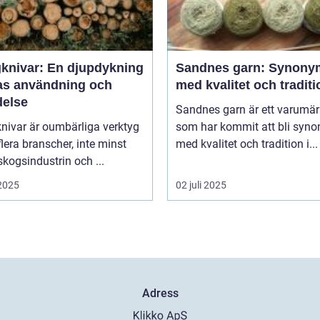
knivar: En djupdykning
Sandnes garn: Synony
ras användning och
med kvalitet och traditi
delse
Sandnes garn är ett varumä
nivar är oumbärliga verktyg
som har kommit att bli syn
lera branscher, inte minst
med kvalitet och tradition i...
kogsindustrin och ...
 2025
02 juli 2025
Adress