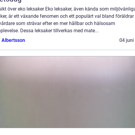
ikt över eko leksaker Eko leksaker, även kända som miljövänlig
ker, är ett växande fenomen och ett populärt val bland föräldrar
vårdare som strävar efter en mer hållbar och hälsosam
plevelse. Dessa leksaker tillverkas med mate...
a Albertsson
04 juni