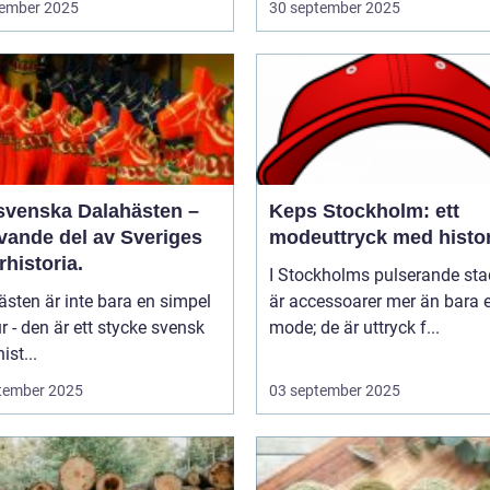
ember 2025
30 september 2025
svenska Dalahästen –
Keps Stockholm: ett
evande del av Sveriges
modeuttryck med histor
rhistoria.
I Stockholms pulserande sta
sten är inte bara en simpel
är accessoarer mer än bara e
ur - den är ett stycke svensk
mode; de är uttryck f...
ist...
tember 2025
03 september 2025