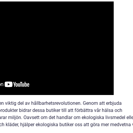
en viktig del av hållbarhetsrevolutionen. Genom att erbjuda
odukter bidrar dessa butiker till att förbättra vår hälsa och
ar miljön. Oavsett om det handlar om ekologiska livsmedel elle
h kläder, hjälper ekologiska butiker oss att göra mer medvetna 