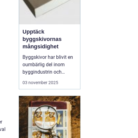
Upptäck
byggskivornas
mångsidighet
Byggskivor har blivit en
oumbärlig del inom
byggindustrin och
används i allt från
03 november 2025
bostadsprojekt till
kommersiella
byggnader. Dessa
mångsidiga material
erbjuder en rad olika
r
fördelar, inklusive styrka,
val
hållbarhet och ...