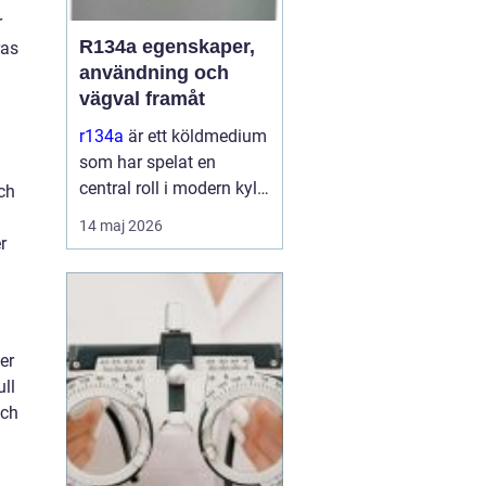
r
R134a egenskaper,
ras
användning och
vägval framåt
r134a
är ett köldmedium
som har spelat en
central roll i modern kyl-
och
och
14 maj 2026
luftkonditioneringsteknik
r
sedan 1990talet. Det
används i allt från bilars
AC till kommersiella
frysanläggningar och
er
medicinteknisk ut...
ll
och