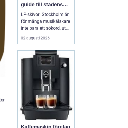
guide till stadens
vinylkultur
LP-skivori Stockholm är
för många musikälskare
inte bara ett sökord, utan
en dörr in till en levande
02 augusti 2026
kultur av butiker, samlare
och nyfikna nybörjare. I
Stockholm har
vinylformatet fått ett
tydligt uppsving d...
ter
Kaffemaskin företag