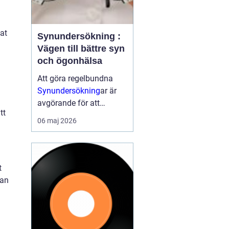
at
Synundersökning :
Vägen till bättre syn
och ögonhälsa
Att göra regelbundna
Synundersökning
ar är
avgörande för att
tt
upptäcka synfel i tid
06 maj 2026
samt för att identifiera
eventuella
ögonsjukdomar. En
synundersökning ka...
t
kan