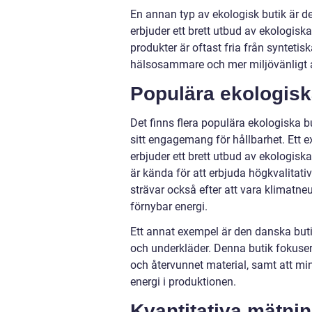
En annan typ av ekologisk butik är 
erbjuder ett brett utbud av ekologis
produkter är oftast fria från syntetis
hälsosammare och mer miljövänligt alte
Populära ekologisk
Det finns flera populära ekologiska bu
sitt engagemang för hållbarhet. Ett
erbjuder ett brett utbud av ekologisk
är kända för att erbjuda högkvalitat
strävar också efter att vara klimatne
förnybar energi.
Ett annat exempel är den danska buti
och underkläder. Denna butik fokuser
och återvunnet material, samt att m
energi i produktionen.
Kvantitativa mätni