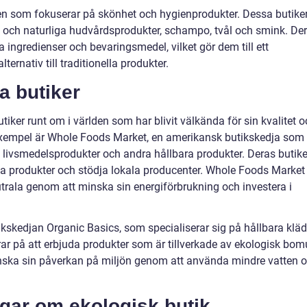
den som fokuserar på skönhet och hygienprodukter. Dessa butike
ka och naturliga hudvårdsprodukter, schampo, tvål och smink. De
ka ingredienser och bevaringsmedel, vilket gör dem till ett
rnativ till traditionella produkter.
a butiker
tiker runt om i världen som har blivit välkända för sin kvalitet 
 exempel är Whole Foods Market, en amerikansk butikskedja som
a livsmedelsprodukter och andra hållbara produkter. Deras butike
iva produkter och stödja lokala producenter. Whole Foods Market
utrala genom att minska sin energiförbrukning och investera i
kskedjan Organic Basics, som specialiserar sig på hållbara kläd
ar på att erbjuda produkter som är tillverkade av ekologisk bomu
inska sin påverkan på miljön genom att använda mindre vatten 
ngar om ekologisk butik