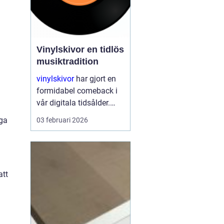
Vinylskivor en tidlös
musiktradition
vinylskivor
har gjort en
formidabel comeback i
vår digitala tidsålder.
Trots att
iga
03 februari 2026
musikstreaming är mer
populärt än någonsin,
fortsätter den klassiska
skivan att charma både
att
gamla och nya musikk...