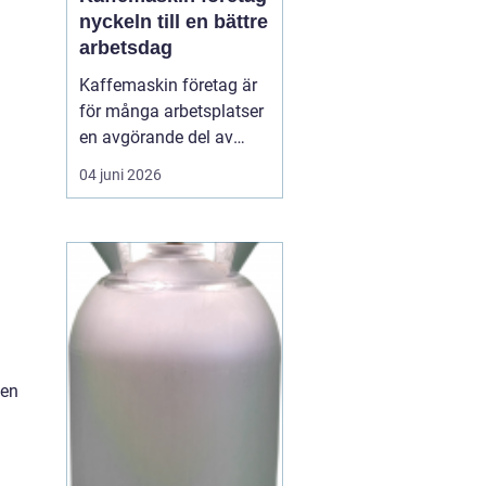
nyckeln till en bättre
arbetsdag
Kaffemaskin företag är
för många arbetsplatser
en avgörande del av
vardagen. Kaffe har
04 juni 2026
blivit en naturlig
samlingspunkt där
medarbetare mötas,
hämta energi och skapa
nya idéer. En
genomtänkt
kaffelösning handlar
inte bara om drycken i
den
koppen, utan om...