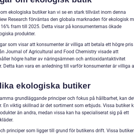
 om ekologiska butiker kan vi se en stark tillväxt inom denna
 View Research förväntas den globala marknaden för ekologisk m
er 16% fram till 2025. Detta visar på konsumenternas ökade
ogiska produkter.
r som visar att konsumenter är villiga att betala ett högre pris
rån Journal of Agricultural and Food Chemistry visade att
åller högre halter av näringsämnen och antioxidantaktivitet
 Detta kan vara en anledning till varför konsumenter är villiga a
lika ekologiska butiker
r samma grundläggande principer och fokus på hållbarhet, kan de
. En viktig skillnad är det sortiment som erbjuds. Vissa butiker 
rodukter än andra, medan vissa kan ha specialiserat sig på ett
kläder.
h principer som ligger till grund för butikens drift. Vissa butiker