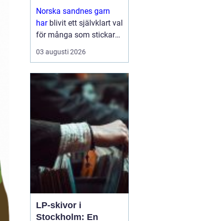
stickglädje
Norska sandnes garn
har
blivit ett självklart val
för många som stickar
och virkar i Sverige.
03 augusti 2026
Kombinationen av hög
kvalitet, genomtänkta
färger och mönster som
följer trender gör ...
LP-skivor i
Stockholm: En