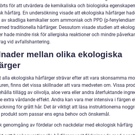
rts för att utvärdera de kemikaliska och biologiska egenskape
sk hårfärg. En undersökning visade att ekologiska hårfärger had
l av skadliga kemikalier som ammoniak och PPD (p-fenylendiam
 med traditionella hårfärger. Dessutom visade studien att ekolog
er hade mindre risk för allergiska reaktioner och mindre påverka
ag vid avfallshantering.
lnader mellan olika ekologiska
ärger
tt alla ekologiska hårfärger strävar efter att vara skonsamma mo
uren, finns det vissa skillnader att vara medveten om. Vissa pro
hålla tillägg av olivolja, aloe vera eller andra återfuktande ingr
ge extra vårdande effekt. Andra kan vara mer intensiva i färgen el
äckning för grått hår. Det är viktigt att läsa instruktionerna nogg
n produkt som passar ens egna behov och önskemål.
sk genomgång av fördelar och nackdelar med ekologisk hårfärg