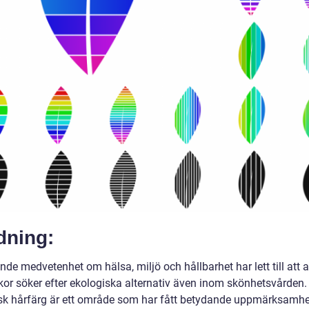
dning:
de medvetenhet om hälsa, miljö och hållbarhet har lett till att all
or söker efter ekologiska alternativ även inom skönhetsvården.
sk hårfärg är ett område som har fått betydande uppmärksamhe