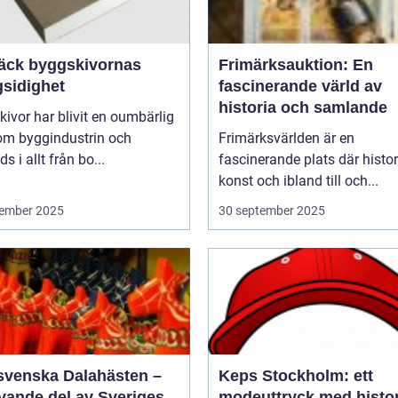
äck byggskivornas
Frimärksauktion: En
sidighet
fascinerande värld av
historia och samlande
ivor har blivit en oumbärlig
nom byggindustrin och
Frimärksvärlden är en
s i allt från bo...
fascinerande plats där histor
konst och ibland till och...
ember 2025
30 september 2025
svenska Dalahästen –
Keps Stockholm: ett
evande del av Sveriges
modeuttryck med histor