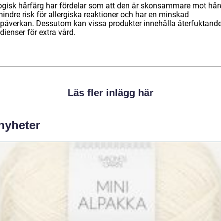
ogisk hårfärg har fördelar som att den är skonsammare mot håre
indre risk för allergiska reaktioner och har en minskad
öpåverkan. Dessutom kan vissa produkter innehålla återfuktand
dienser för extra vård.
Läs fler inlägg här
 nyheter