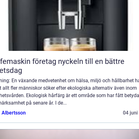
askin företag nyckeln till en bättre
etsdag
ning: En växande medvetenhet om hälsa, miljö och hållbarhet ha
att allt fler människor söker efter ekologiska alternativ även inom
hetsvården. Ekologisk hårfärg är ett område som har fått betyd
rksamhet på senare år. I de...
a Albertsson
04 juni