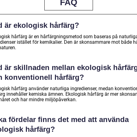
FAQ
d är ekologisk hårfärg?
ogisk hårfärg är en hårfärgningsmetod som baseras på naturlig
edienser istället för kemikalier. Den är skonsammare mot både h
naturen.
 är skillnaden mellan ekologisk hårfär
h konventionell hårfärg?
ogisk hårfärg använder naturliga ingredienser, medan konvention
ärg innehåller kemiska ämnen. Ekologisk hårfärg är mer skons
håret och har mindre miljöpåverkan.
ka fördelar finns det med att använda
ologisk hårfärg?