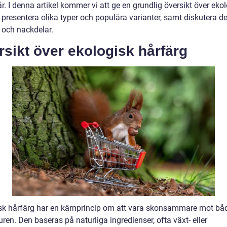
r. I denna artikel kommer vi att ge en grundlig översikt över eko
 presentera olika typer och populära varianter, samt diskutera d
 och nackdelar.
sikt över ekologisk hårfärg
sk hårfärg har en kärnprincip om att vara skonsammare mot bå
ren. Den baseras på naturliga ingredienser, ofta växt- eller