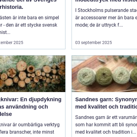
rhistoria.
I Stockholms pulserande sta
sten är inte bara en simpel
är accessoarer mer än bara e
ur - den är ett stycke svensk
mode; de är uttryck f...
ist...
tember 2025
03 september 2025
knivar: En djupdykning
Sandnes garn: Synony
ras användning och
med kvalitet och traditi
delse
Sandnes garn är ett varumä
nivar är oumbärliga verktyg
som har kommit att bli syn
lera branscher, inte minst
med kvalitet och tradition i...