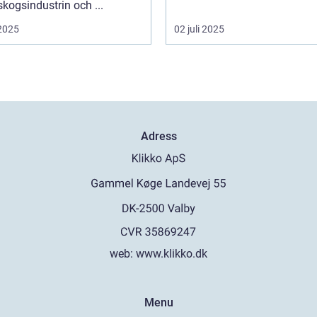
kogsindustrin och ...
 2025
02 juli 2025
Adress
web:
www.klikko.dk
Menu