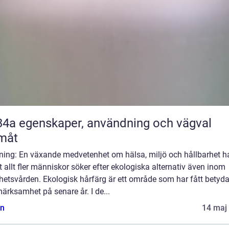
nvändning och vägval
måt
ning: En växande medvetenhet om hälsa, miljö och hållbarhet ha
att allt fler människor söker efter ekologiska alternativ även inom
hetsvården. Ekologisk hårfärg är ett område som har fått betyd
rksamhet på senare år. I de...
n
14 maj