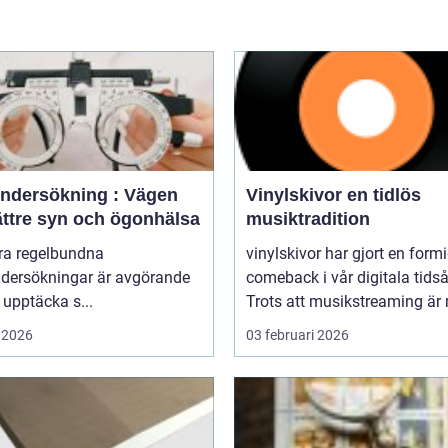
ndersökning : Vägen
Vinylskivor en tidlös
bättre syn och ögonhälsa
musiktradition
öra regelbundna
vinylskivor har gjort en form
dersökningar är avgörande
comeback i vår digitala tidså
t upptäcka s...
Trots att musikstreaming är 
 2026
03 februari 2026