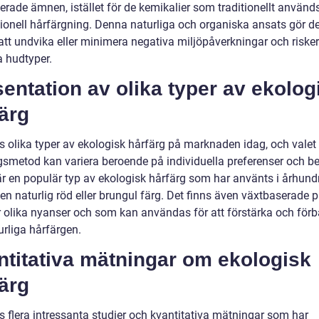
rade ämnen, istället för de kemikalier som traditionellt används
ionell hårfärgning. Denna naturliga och organiska ansats gör de
att undvika eller minimera negativa miljöpåverkningar och risker
a hudtyper.
entation av olika typer av ekolog
ärg
ns olika typer av ekologisk hårfärg på marknaden idag, och valet
gsmetod kan variera beroende på individuella preferenser och b
r en populär typ av ekologisk hårfärg som har använts i århun
en naturlig röd eller brungul färg. Det finns även växtbaserade p
 olika nyanser och som kan användas för att förstärka och förb
urliga hårfärgen.
ntitativa mätningar om ekologisk
ärg
s flera intressanta studier och kvantitativa mätningar som har