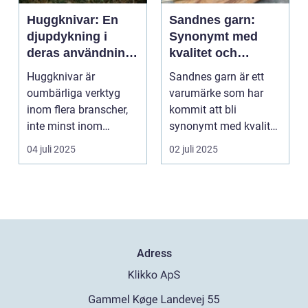
Huggknivar: En
Sandnes garn:
djupdykning i
Synonymt med
deras användning
kvalitet och
och betydelse
tradition
Huggknivar är
Sandnes garn är ett
oumbärliga verktyg
varumärke som har
inom flera branscher,
kommit att bli
inte minst inom
synonymt med kvalitet
skogsindustrin och ...
och tradition i...
04 juli 2025
02 juli 2025
Adress