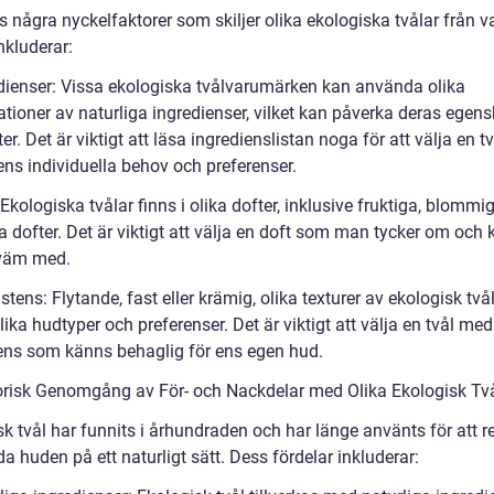
s några nyckelfaktorer som skiljer olika ekologiska tvålar från v
nkluderar:
edienser: Vissa ekologiska tvålvarumärken kan använda olika
tioner av naturliga ingredienser, vilket kan påverka deras egen
er. Det är viktigt att läsa ingredienslistan noga för att välja en 
ens individuella behov och preferenser.
 Ekologiska tvålar finns i olika dofter, inklusive fruktiga, blommig
a dofter. Det är viktigt att välja en doft som man tycker om och
väm med.
stens: Flytande, fast eller krämig, olika texturer av ekologisk två
ika hudtyper och preferenser. Det är viktigt att välja en tvål med
ens som känns behaglig för ens egen hud.
orisk Genomgång av För- och Nackdelar med Olika Ekologisk Tv
sk tvål har funnits i århundraden och har länge använts för att 
a huden på ett naturligt sätt. Dess fördelar inkluderar: