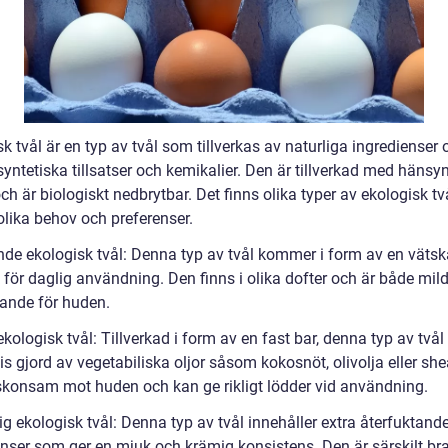
k tvål är en typ av tvål som tillverkas av naturliga ingredienser 
 syntetiska tillsatser och kemikalier. Den är tillverkad med hänsyn 
ch är biologiskt nedbrytbar. Det finns olika typer av ekologisk t
olika behov och preferenser.
ande ekologisk tvål: Denna typ av tvål kommer i form av en vätsk
 för daglig användning. Den finns i olika dofter och är både mil
tande för huden.
ekologisk tvål: Tillverkad i form av en fast bar, denna typ av tvål
is gjord av vegetabiliska oljor såsom kokosnöt, olivolja eller sh
skonsam mot huden och kan ge rikligt lödder vid användning.
g ekologisk tvål: Denna typ av tvål innehåller extra återfuktand
nser som ger en mjuk och krämig konsistens. Den är särskilt bra 