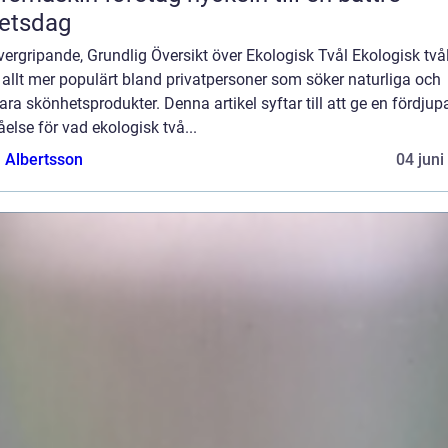
etsdag
ergripande, Grundlig Översikt över Ekologisk Tvål Ekologisk två
t allt mer populärt bland privatpersoner som söker naturliga och
ara skönhetsprodukter. Denna artikel syftar till att ge en fördjup
åelse för vad ekologisk två...
a Albertsson
04 juni