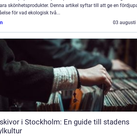
ara skönhetsprodukter. Denna artikel syftar till att ge en fördjup
åelse för vad ekologisk två...
n
03 augusti
skivor i Stockholm: En guide till stadens
ylkultur