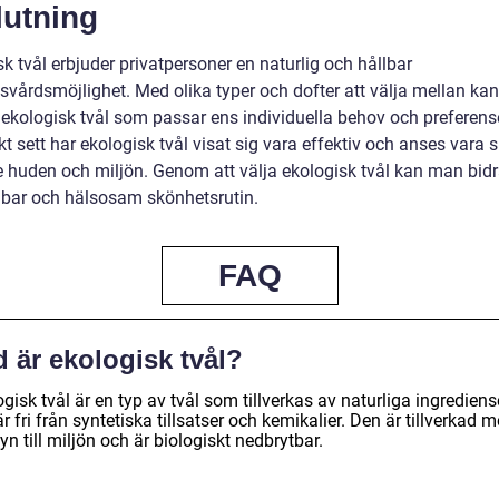
lutning
k tvål erbjuder privatpersoner en naturlig och hållbar
svårdsmöjlighet. Med olika typer och dofter att välja mellan ka
 ekologisk tvål som passar ens individuella behov och preferense
kt sett har ekologisk tvål visat sig vara effektiv och anses var
e huden och miljön. Genom att välja ekologisk tvål kan man bidra
lbar och hälsosam skönhetsrutin.
FAQ
 är ekologisk tvål?
gisk tvål är en typ av tvål som tillverkas av naturliga ingrediens
r fri från syntetiska tillsatser och kemikalier. Den är tillverkad 
n till miljön och är biologiskt nedbrytbar.