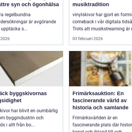
bättre syn och ögonhälsa
musiktradition
öra regelbundna
vinylskivor har gjort en form
dersökningar är avgörande
comeback i vår digitala tidså
t upptäcka s...
Trots att musikstreaming är 
 2026
03 februari 2026
äck byggskivornas
Frimärksauktion: En
sidighet
fascinerande värld av
historia och samlande
ivor har blivit en oumbärlig
nom byggindustrin och
Frimärksvärlden är en
s i allt från bo...
fascinerande plats där histor
konst och ibland till och...