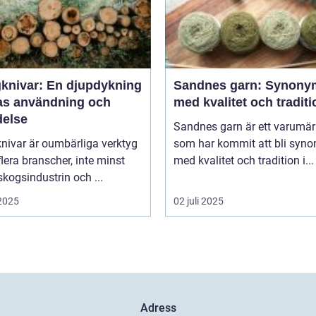
knivar: En djupdykning
Sandnes garn: Synony
ras användning och
med kvalitet och traditi
delse
Sandnes garn är ett varumä
nivar är oumbärliga verktyg
som har kommit att bli syn
lera branscher, inte minst
med kvalitet och tradition i...
kogsindustrin och ...
 2025
02 juli 2025
Adress