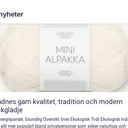
 nyheter
rn kvalitet, tradition och modern
ckglädje
ergripande, Grundlig Översikt över Ekologisk Tvål Ekologisk två
t allt mer populärt bland privatpersoner som söker naturliga och