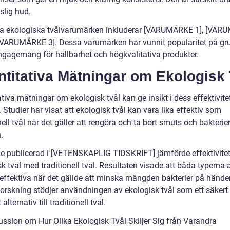
slig hud.
a ekologiska tvålvarumärken inkluderar [VARUMÄRKE 1], [VA
 [VARUMÄRKE 3]. Dessa varumärken har vunnit popularitet på gr
ngagemang för hållbarhet och högkvalitativa produkter.
titativa Mätningar om Ekologisk 
tiva mätningar om ekologisk tvål kan ge insikt i dess effektivite
. Studier har visat att ekologisk tvål kan vara lika effektiv som
nell tvål när det gäller att rengöra och ta bort smuts och bakterie
.
ie publicerad i [VETENSKAPLIG TIDSKRIFT] jämförde effektivite
k tvål med traditionell tvål. Resultaten visade att båda typerna 
a effektiva när det gällde att minska mängden bakterier på hände
orskning stödjer användningen av ekologisk tvål som ett säkert
 alternativ till traditionell tvål.
ussion om Hur Olika Ekologisk Tvål Skiljer Sig från Varandra