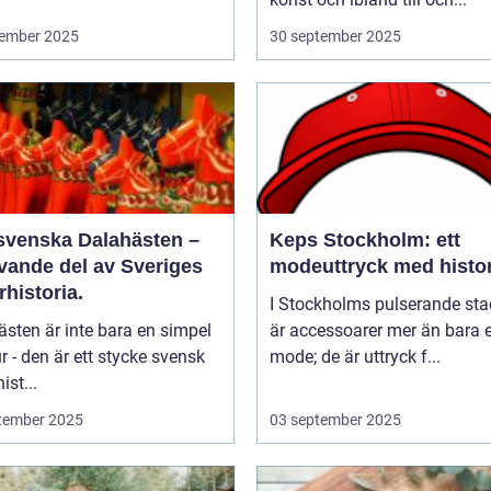
ember 2025
30 september 2025
svenska Dalahästen –
Keps Stockholm: ett
evande del av Sveriges
modeuttryck med histor
rhistoria.
I Stockholms pulserande sta
sten är inte bara en simpel
är accessoarer mer än bara e
ur - den är ett stycke svensk
mode; de är uttryck f...
ist...
tember 2025
03 september 2025