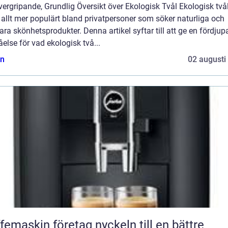
ergripande, Grundlig Översikt över Ekologisk Tvål Ekologisk två
t allt mer populärt bland privatpersoner som söker naturliga och
ara skönhetsprodukter. Denna artikel syftar till att ge en fördjup
åelse för vad ekologisk två...
n
02 augusti
askin företag nyckeln till en bättre