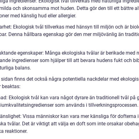
liga ingredienser: Ekologisk tvål tillverkas med naturliga ingredi
milda och skonsamma mot huden. Detta gör den till ett bättre al
oner med känslig hud eller allergier.
arhet: Ekologisk tvål tillverkas med hänsyn till miljön och är biol
bar. Denna hållbara egenskap gör den mer miljövänlig än traditi
fuktande egenskaper: Många ekologiska tvålar är berikade med n
ande ingredienser som hjälper till att bevara hudens fukt och bi
turliga balans.
 sidan finns det också några potentiella nackdelar med ekologis
 beaktas:
ad: Ekologisk tvål kan vara något dyrare än traditionell tvål på 
iumkvalitetsingredienser som används i tillverkningsprocessen.
känslighet: Vissa människor kan vara mer känsliga för dofterna i
ka tvålar. Det är viktigt att välja en doft som inte orsakar obehag
ka reaktioner.