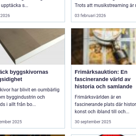
t upptäcka s...
Trots att musikstreaming är 
 2026
03 februari 2026
äck byggskivornas
Frimärksauktion: En
sidighet
fascinerande värld av
historia och samlande
ivor har blivit en oumbärlig
nom byggindustrin och
Frimärksvärlden är en
s i allt från bo...
fascinerande plats där histor
konst och ibland till och...
ember 2025
30 september 2025