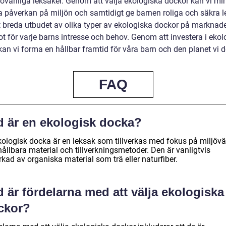
jövänliga leksaker. Genom att välja ekologiska dockor kan vi mi
a påverkan på miljön och samtidigt ge barnen roliga och säkra l
 breda utbudet av olika typer av ekologiska dockor på marknade
t för varje barns intresse och behov. Genom att investera i ekol
an vi forma en hållbar framtid för våra barn och den planet vi d
FAQ
d är en ekologisk docka?
kologisk docka är en leksak som tillverkas med fokus på miljövä
ållbara material och tillverkningsmetoder. Den är vanligtvis
erkad av organiska material som trä eller naturfiber.
 är fördelarna med att välja ekologiska
ckor?