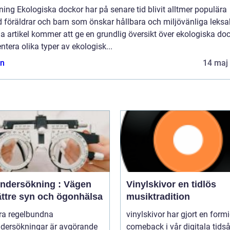
ning Ekologiska dockor har på senare tid blivit alltmer populära
 föräldrar och barn som önskar hållbara och miljövänliga leksa
 artikel kommer att ge en grundlig översikt över ekologiska doc
ntera olika typer av ekologisk...
n
14 maj
ndersökning : Vägen
Vinylskivor en tidlös
bättre syn och ögonhälsa
musiktradition
öra regelbundna
vinylskivor har gjort en form
dersökningar är avgörande
comeback i vår digitala tidså