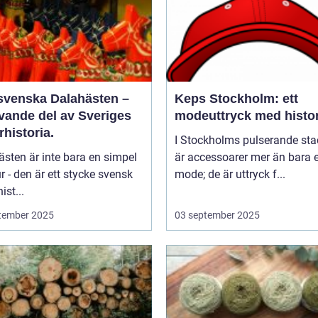
svenska Dalahästen –
Keps Stockholm: ett
evande del av Sveriges
modeuttryck med histor
rhistoria.
I Stockholms pulserande sta
sten är inte bara en simpel
är accessoarer mer än bara e
ur - den är ett stycke svensk
mode; de är uttryck f...
ist...
tember 2025
03 september 2025