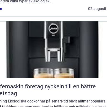
ntera olika typer av ekologisk...
n
02 augusti
askin företag nyckeln till en bättre
etsdag
ning Ekologiska dockor har på senare tid blivit alltmer populära
 föräldrar och barn som önskar hållbara och miljövänliga leksa