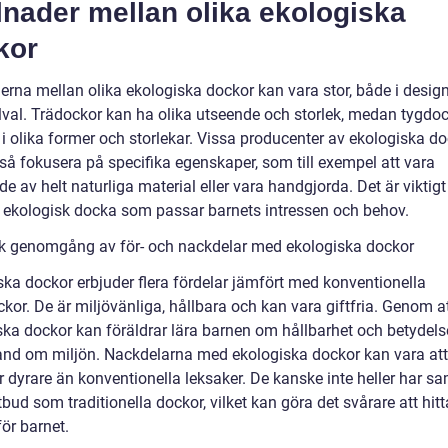
lnader mellan olika ekologiska
kor
derna mellan olika ekologiska dockor kan vara stor, både i desig
lval. Trädockor kan ha olika utseende och storlek, medan tygdo
 olika former och storlekar. Vissa producenter av ekologiska d
så fokusera på specifika egenskaper, som till exempel att vara
ade av helt naturliga material eller vara handgjorda. Det är viktigt
n ekologisk docka som passar barnets intressen och behov.
sk genomgång av för- och nackdelar med ekologiska dockor
ska dockor erbjuder flera fördelar jämfört med konventionella
kor. De är miljövänliga, hållbara och kan vara giftfria. Genom at
ska dockor kan föräldrar lära barnen om hållbarhet och betydels
hand om miljön. Nackdelarna med ekologiska dockor kan vara att
är dyrare än konventionella leksaker. De kanske inte heller har 
bud som traditionella dockor, vilket kan göra det svårare att hitt
ör barnet.