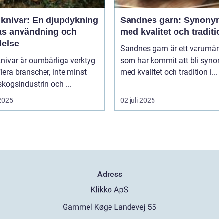
knivar: En djupdykning
Sandnes garn: Synony
ras användning och
med kvalitet och traditi
delse
Sandnes garn är ett varumä
nivar är oumbärliga verktyg
som har kommit att bli syn
lera branscher, inte minst
med kvalitet och tradition i...
kogsindustrin och ...
 2025
02 juli 2025
Adress