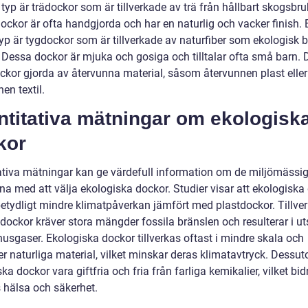
typ är trädockor som är tillverkade av trä från hållbart skogsbru
ockor är ofta handgjorda och har en naturlig och vacker finish. 
yp är tygdockor som är tillverkade av naturfiber som ekologisk 
n. Dessa dockor är mjuka och gosiga och tilltalar ofta små barn. 
ckor gjorda av återvunna material, såsom återvunnen plast eller
en textil.
ntitativa mätningar om ekologisk
kor
ativa mätningar kan ge värdefull information om de miljömässi
na med att välja ekologiska dockor. Studier visar att ekologiska
betydligt mindre klimatpåverkan jämfört med plastdockor. Tillve
tdockor kräver stora mängder fossila bränslen och resulterar i u
husgaser. Ekologiska dockor tillverkas oftast i mindre skala och
r naturliga material, vilket minskar deras klimatavtryck. Dessu
ka dockor vara giftfria och fria från farliga kemikalier, vilket bidra
 hälsa och säkerhet.