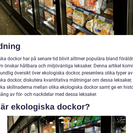
dning
ka dockor har på senare tid blivit alltmer populära bland föräld
m önskar hållbara och miljövänliga leksaker. Denna artikel kom
undlig översikt över ekologiska dockor, presentera olika typer av
ska dockor, diskutera kvantitativa mätningar om dessa leksaker,
ka skillnaderna mellan olika ekologiska dockor samt ge en histo
ng av för- och nackdelar med dessa leksaker.
 är ekologiska dockor?