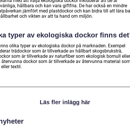
larna med att välja ekologiska dockor inkluderar att de är
vänliga, hållbara och kan vara giftfria. De har också en mindre
atpåverkan jämfört med plastdockor och kan bidra till att lära b
ållbarhet och vikten av att ta hand om miljön.
ka typer av ekologiska dockor finns de
finns olika typer av ekologiska dockor på marknaden. Exempel
derar trädockor som är tillverkade av hållbart skogsbruksträ,
ckor som är tillverkade av naturfiber som ekologisk bomull eller 
 återvunna dockor som är tillverkade av återvunna material so
eller textil.
Läs fler inlägg här
 nyheter