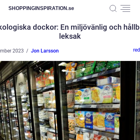
SHOPPINGINSPIRATION.
se
kologiska dockor: En miljövänlig och hållb
leksak
red
ember 2023
Jon Larsson