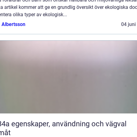
 artikel kommer att ge en grundlig översikt över ekologiska doc
ntera olika typer av ekologisk...
a Albertsson
04 juni
nvändning och vägval
måt