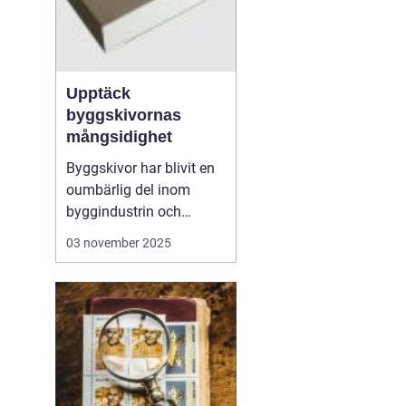
Upptäck
byggskivornas
mångsidighet
Byggskivor har blivit en
oumbärlig del inom
byggindustrin och
används i allt från
03 november 2025
bostadsprojekt till
kommersiella
byggnader. Dessa
mångsidiga material
erbjuder en rad olika
fördelar, inklusive styrka,
hållbarhet och ...