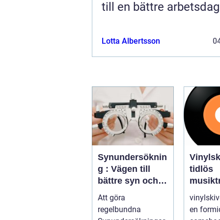
till en bättre arbetsdag
Lotta Albertsson
04
Synundersöknin
Vinylski
g : Vägen till
tidlös
bättre syn och
musiktr
ögonhälsa
Att göra
vinylskiv
regelbundna
en formi