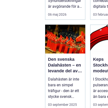
Synundersökningar
comeback
är avgörande för att
digitala 
upptäcka s...
Trots att
06 maj 2026
03 februa
musikst
m...
Den svenska
Keps
Dalahästen – en
Stockh
levande del av
modeut
Sveriges
med hi
Dalahästen är inte
I Stockh
kulturhistoria.
bara en simpel
pulseran
träfigur - den är ett
är acces
stycke svensk
än bara 
kulturhist...
de är uttr
03 september 2025
03 septe