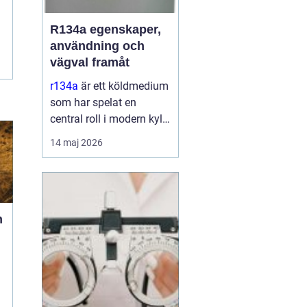
R134a egenskaper,
användning och
vägval framåt
r134a
är ett köldmedium
som har spelat en
central roll i modern kyl-
och
14 maj 2026
luftkonditioneringsteknik
sedan 1990talet. Det
används i allt från bilars
AC till kommersiella
frysanläggningar och
n
medicinteknisk ut...
a