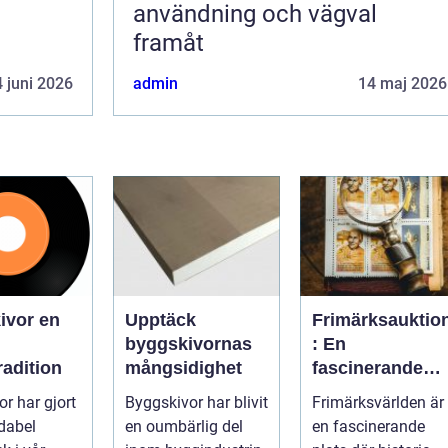
användning och vägval
framåt
 juni 2026
admin
14 maj 2026
vor en
Upptäck
Frimärksauktio
byggskivornas
: En
adition
mångsidighet
fascinerande
värld av histori
or har gjort
Byggskivor har blivit
Frimärksvärlden är
och samlande
dabel
en oumbärlig del
en fascinerande