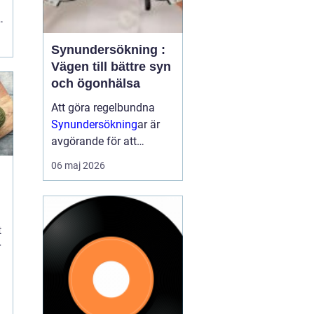
l
Synundersökning :
Vägen till bättre syn
och ögonhälsa
Att göra regelbundna
Synundersökning
ar är
avgörande för att
upptäcka synfel i tid
06 maj 2026
samt för att identifiera
eventuella
ögonsjukdomar. En
synundersökning ka...
t
r