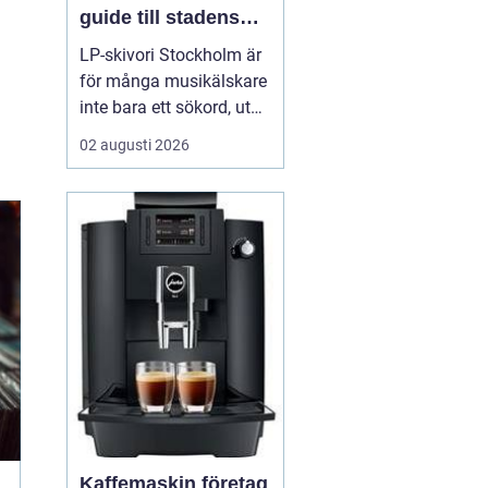
guide till stadens
vinylkultur
LP-skivori Stockholm är
för många musikälskare
inte bara ett sökord, utan
en dörr in till en levande
02 augusti 2026
kultur av butiker, samlare
och nyfikna nybörjare. I
Stockholm har
vinylformatet fått ett
tydligt uppsving d...
Kaffemaskin företag