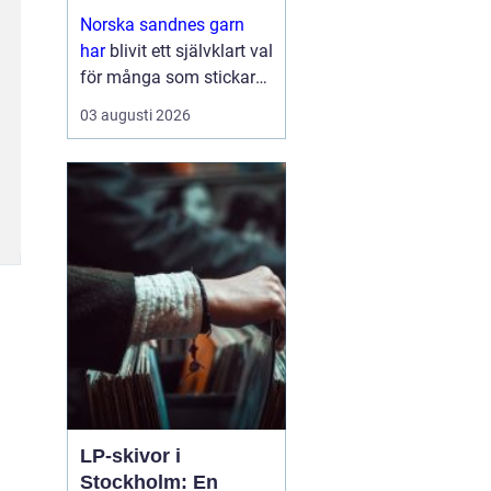
stickglädje
Norska sandnes garn
har
blivit ett självklart val
för många som stickar
och virkar i Sverige.
03 augusti 2026
Kombinationen av hög
kvalitet, genomtänkta
färger och mönster som
följer trender gör ...
LP-skivor i
Stockholm: En