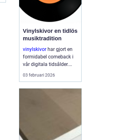
Vinylskivor en tidlös
musiktradition
vinylskivor
har gjort en
formidabel comeback i
vår digitala tidsålder.
Trots att
03 februari 2026
musikstreaming är mer
populärt än någonsin,
fortsätter den klassiska
skivan att charma både
gamla och nya musikk...