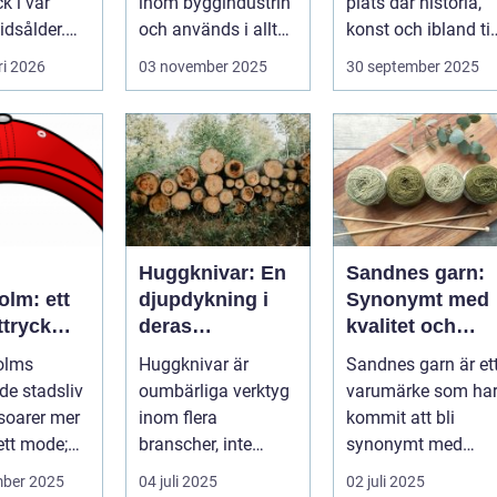
 i vår
inom byggindustrin
plats där historia,
tidsålder.
och används i allt
konst och ibland til
från bo...
och...
ri 2026
03 november 2025
30 september 2025
reaming är
Huggknivar: En
Sandnes garn:
olm: ett
djupdykning i
Synonymt med
tryck
deras
kvalitet och
storia
användning och
tradition
olms
Huggknivar är
Sandnes garn är et
betydelse
de stadsliv
oumbärliga verktyg
varumärke som ha
soarer mer
inom flera
kommit att bli
ett mode;
branscher, inte
synonymt med
yck f...
minst inom
kvalitet och
mber 2025
04 juli 2025
02 juli 2025