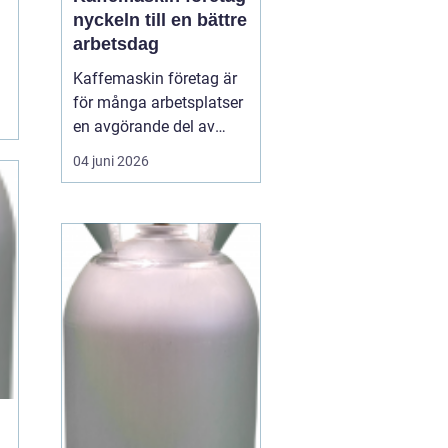
nyckeln till en bättre
arbetsdag
Kaffemaskin företag är
för många arbetsplatser
en avgörande del av
vardagen. Kaffe har
04 juni 2026
blivit en naturlig
samlingspunkt där
medarbetare mötas,
hämta energi och skapa
nya idéer. En
genomtänkt
kaffelösning handlar
inte bara om drycken i
koppen, utan om...