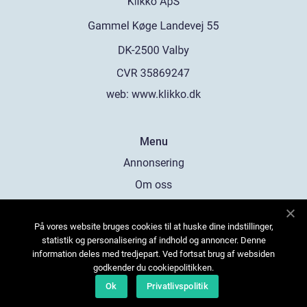
web:
www.klikko.dk
Menu
Annonsering
Om oss
Cookies
På vores website bruges cookies til at huske dine indstillinger,
Kontakta oss
statistik og personalisering af indhold og annoncer. Denne
Sitemap
information deles med tredjepart. Ved fortsat brug af websiden
godkender du cookiepolitikken.
Ok
Privatlivspolitik