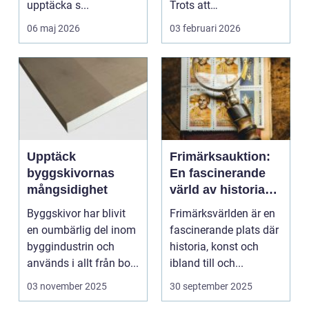
upptäcka s...
Trots att
musikstreaming är m...
06 maj 2026
03 februari 2026
Upptäck
Frimärksauktion:
byggskivornas
En fascinerande
mångsidighet
värld av historia
och samlande
Byggskivor har blivit
Frimärksvärlden är en
en oumbärlig del inom
fascinerande plats där
byggindustrin och
historia, konst och
används i allt från bo...
ibland till och...
03 november 2025
30 september 2025