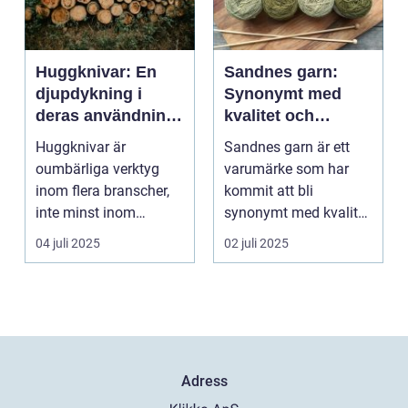
Huggknivar: En
Sandnes garn:
djupdykning i
Synonymt med
deras användning
kvalitet och
och betydelse
tradition
Huggknivar är
Sandnes garn är ett
oumbärliga verktyg
varumärke som har
inom flera branscher,
kommit att bli
inte minst inom
synonymt med kvalitet
skogsindustrin och ...
och tradition i...
04 juli 2025
02 juli 2025
Adress