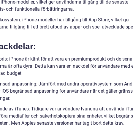
 iPhone-modeller, vilket ger användarna tillgång till de senaste
s- och funktionella förbättringarna.
osystem: iPhone-modeller har tillgång till App Store, vilket ger
na tillgång till ett brett utbud av appar och spel utvecklade spec
ackdelar:
pris: iPhone är känt för att vara en premiumprodukt och de sena
rna är ofta dyra. Detta kan vara en nackdel för användare med 
ad budget.
nsad anpassning: Jämfört med andra operativsystem som And
r iOS begränsad anpassning för användare när det gäller gränss
ingar.
nde av iTunes: Tidigare var användare tvungna att använda iTu
föra mediafiler och säkerhetskopiera sina enheter, vilket begrän
iteten. Men Apples senaste versioner har tagit bort detta krav.