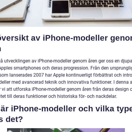
översikt av iPhone-modeller gen
n
stå utvecklingen av iPhone-modeller genom åren ger oss en djup
i Apples smartphones och deras progression. Från den ursprungli
som lanserades 2007 har Apple kontinuerligt förbättrat och intr
eller med avancerad teknik och innovativa funktioner. I denna a
vi att utforska iPhone-modeller genom åren från deras design 
tet till deras funktioner och historiska för- och nackdelar.
är iPhone-modeller och vilka typ
s det?