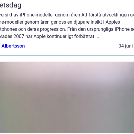
etsdag
ersikt av iPhone-modeller genom åren Att förstå utvecklingen a
e-modeller genom åren ger oss en djupare insikt i Apples
tphones och deras progression. Från den ursprungliga iPhone 
rades 2007 har Apple kontinuerligt förbättrat ...
a Albertsson
04 juni