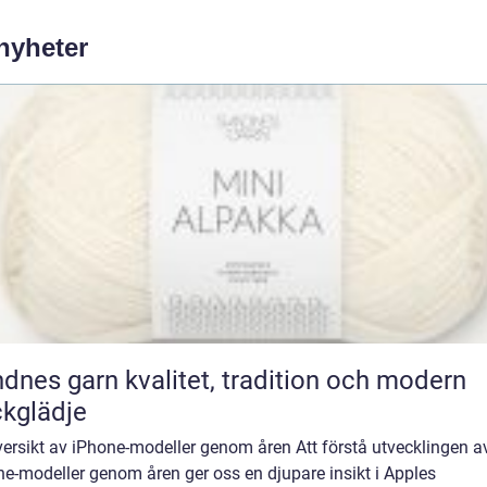
 nyheter
rn kvalitet, tradition och modern
ckglädje
ersikt av iPhone-modeller genom åren Att förstå utvecklingen a
e-modeller genom åren ger oss en djupare insikt i Apples