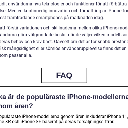
udit användarna nya teknologier och funktioner för att förbättra
se. Med en kontinuerlig innovation och förbättring är iPhone for
est framträdande smartphones på marknaden idag.
tt förstå variationen och skillnaderna mellan olika iPhone-mode
ändarna göra välgrundade beslut när de väljer vilken modell s
deras behov och krav bäst. Oavsett om det är för snabb prestan
fisk mångsidighet eller sömlös användarupplevelse finns det en
som passar alla.
FAQ
lka är de populäraste iPhone-modellern
nom åren?
opuläraste iPhone-modellerna genom åren inkluderar iPhone 11,
ne XR och iPhone SE baserat på deras försäljningssiffror.