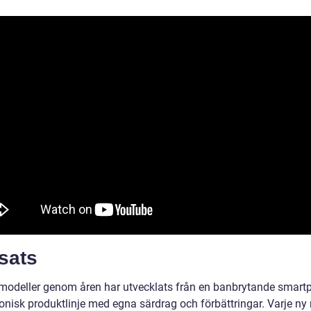
sats
modeller genom åren har utvecklats från en banbrytande smart
ikonisk produktlinje med egna särdrag och förbättringar. Varje ny