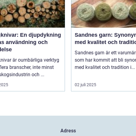
knivar: En djupdykning
Sandnes garn: Synony
ras användning och
med kvalitet och traditi
delse
Sandnes garn är ett varumä
nivar är oumbärliga verktyg
som har kommit att bli syn
lera branscher, inte minst
med kvalitet och tradition i...
kogsindustrin och ...
 2025
02 juli 2025
Adress