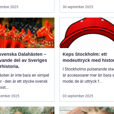
ember 2025
30 september 2025
svenska Dalahästen –
Keps Stockholm: ett
evande del av Sveriges
modeuttryck med histor
rhistoria.
I Stockholms pulserande sta
sten är inte bara en simpel
är accessoarer mer än bara e
ur - den är ett stycke svensk
mode; de är uttryck f...
ist...
tember 2025
03 september 2025