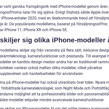
ar varit ganska framgångsrik med iPhone-modeller genom åren,
ingssiffrorna talar för sig själva. Enligt Statista sålde Apple öve
r iPhone-enheter 2020, med en återkommande trend att försäljn
je år. De populäraste modellerna, baserat på försäljningssiffror,
rar iPhone 11, iPhone XR och iPhone SE.
skiljer sig olika iPhone-modeller 
odellerna skiljer sig från varandra på flera sätt, inklusive desig
, skärmteknologi, kamerafunktioner och prestanda. Till exempel 
odeller en kantlös design medan andra har en traditionell ramm
rleken varierar också mellan olika modeller, vilket påverkar
supplevelsen och hanterbarheten för användaren.
na på iPhone-modeller har också utvecklats över tiden. Nyare m
r förbättrade kamerateknologier, som Night Mode och Porträttläge
ändarna möjlighet att ta professionella bilder och panoramabild
ldre modeller erbjuder mindre avancerade kamerafunktioner.
m skiljer sig iPhone-modeller åt när det gäller interna komponen