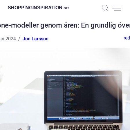
SHOPPINGINSPIRATION.
se
one-modeller genom åren: En grundlig över
red
ari 2024
Jon Larsson