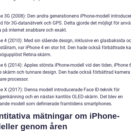
ne 3G (2008): Den andra generationens iPhone-modell introduce
d för 3G-datanätverk och GPS. Detta gjorde det möjligt för anv
a på internet snabbare och exakt.
ne 4 (2010): Med sin slående design, inklusive en glasbaksida o
t stålram, var iPhone 4 en stor hit. Den hade också förbättrade k
högupplöst Retina-skärm.
e 6 (2014): Apples största iPhone-modell vid den tiden, iPhone 6
re skärm och tunnare design. Den hade också förbättrad kamera
lare processor.
ne X (2017): Denna modell introducerade Face ID-teknik för
igenkänning och en nästan kantlös OLED-skärm. Det blev en
ande modell som definierade framtidens smartphones.
ntitativa mätningar om iPhone-
eller genom åren