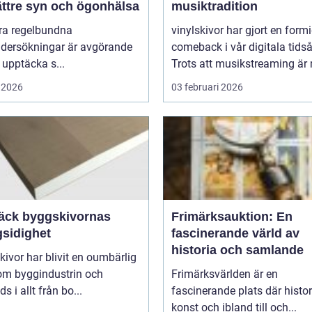
bättre syn och ögonhälsa
musiktradition
öra regelbundna
vinylskivor har gjort en form
dersökningar är avgörande
comeback i vår digitala tidså
t upptäcka s...
Trots att musikstreaming är 
 2026
03 februari 2026
äck byggskivornas
Frimärksauktion: En
sidighet
fascinerande värld av
historia och samlande
ivor har blivit en oumbärlig
nom byggindustrin och
Frimärksvärlden är en
s i allt från bo...
fascinerande plats där histor
konst och ibland till och...