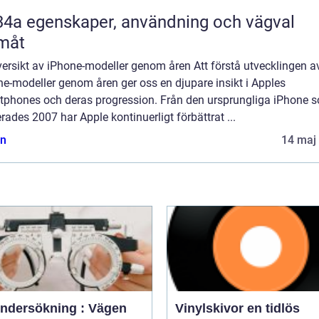
nvändning och vägval
måt
ersikt av iPhone-modeller genom åren Att förstå utvecklingen a
e-modeller genom åren ger oss en djupare insikt i Apples
tphones och deras progression. Från den ursprungliga iPhone 
rades 2007 har Apple kontinuerligt förbättrat ...
n
14 maj
ndersökning : Vägen
Vinylskivor en tidlös