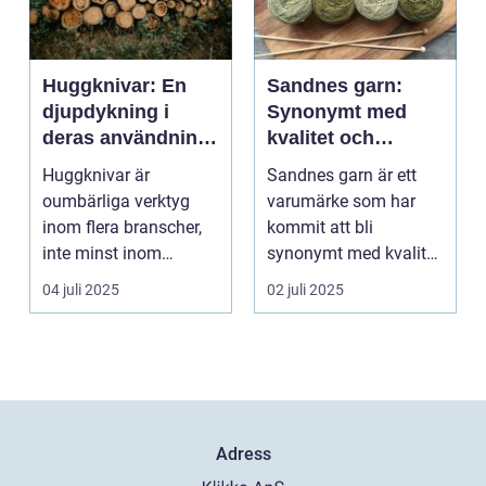
Huggknivar: En
Sandnes garn:
djupdykning i
Synonymt med
deras användning
kvalitet och
och betydelse
tradition
Huggknivar är
Sandnes garn är ett
oumbärliga verktyg
varumärke som har
inom flera branscher,
kommit att bli
inte minst inom
synonymt med kvalitet
skogsindustrin och ...
och tradition i...
04 juli 2025
02 juli 2025
Adress