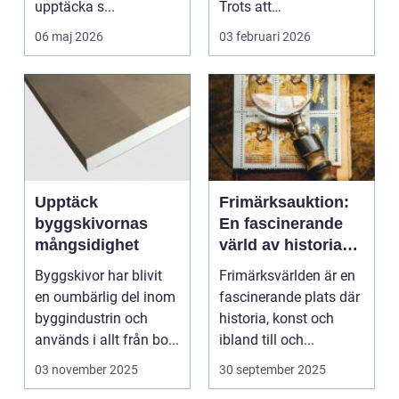
upptäcka s...
Trots att
musikstreaming är m...
06 maj 2026
03 februari 2026
Upptäck
Frimärksauktion:
byggskivornas
En fascinerande
mångsidighet
värld av historia
och samlande
Byggskivor har blivit
Frimärksvärlden är en
en oumbärlig del inom
fascinerande plats där
byggindustrin och
historia, konst och
används i allt från bo...
ibland till och...
03 november 2025
30 september 2025