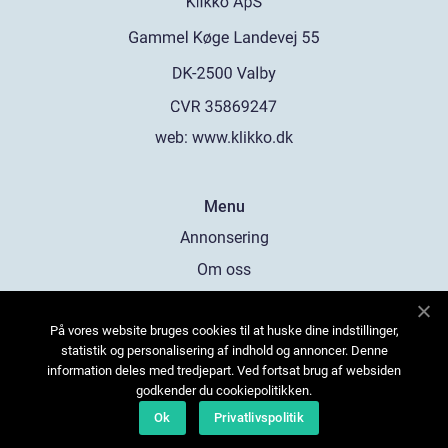
web:
www.klikko.dk
Menu
Annonsering
Om oss
Cookies
På vores website bruges cookies til at huske dine indstillinger,
Kontakta oss
statistik og personalisering af indhold og annoncer. Denne
Sitemap
information deles med tredjepart. Ved fortsat brug af websiden
godkender du cookiepolitikken.
Ok
Privatlivspolitik