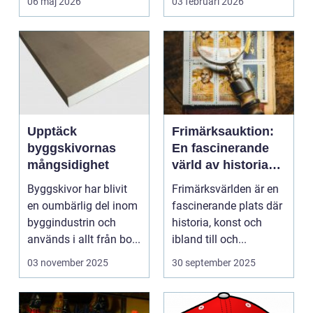
06 maj 2026
03 februari 2026
Upptäck
Frimärksauktion:
byggskivornas
En fascinerande
mångsidighet
värld av historia
och samlande
Byggskivor har blivit
Frimärksvärlden är en
en oumbärlig del inom
fascinerande plats där
byggindustrin och
historia, konst och
används i allt från bo...
ibland till och...
03 november 2025
30 september 2025