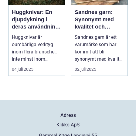
Huggknivar: En
Sandnes garn:
djupdykning i
Synonymt med
deras användning
kvalitet och
och betydelse
tradition
Huggknivar är
Sandnes garn är ett
oumbärliga verktyg
varumärke som har
inom flera branscher,
kommit att bli
inte minst inom
synonymt med kvalitet
skogsindustrin och ...
och tradition i...
04 juli 2025
02 juli 2025
Adress