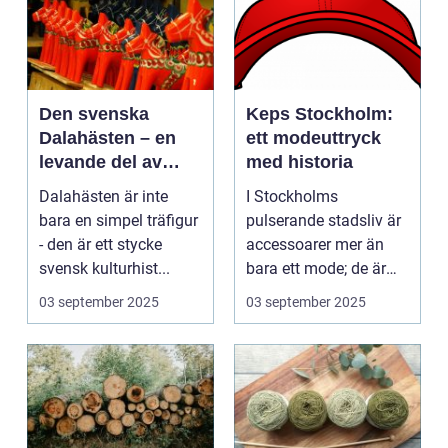
Den svenska
Keps Stockholm:
Dalahästen – en
ett modeuttryck
levande del av
med historia
Sveriges
Dalahästen är inte
I Stockholms
kulturhistoria.
bara en simpel träfigur
pulserande stadsliv är
- den är ett stycke
accessoarer mer än
svensk kulturhist...
bara ett mode; de är
uttryck f...
03 september 2025
03 september 2025