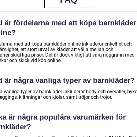
d är fördelarna med att köpa barnkläder
line?
elarna med att köpa barnkläder online inkluderar enkelhet och
mlighet, ett stort urval av kläder att välja mellan och
rrenskraftiga priser. Det är dock viktigt att vara noggrann med
ekar och skick vid köp online.
 är några vanliga typer av barnkläder?
 vanliga typer av barnkläder inkluderar body och overaller, byxo
eggings, klänningar och kjolar, samt tröjor och tröjor.
lka är några populära varumärken för
rnkläder?