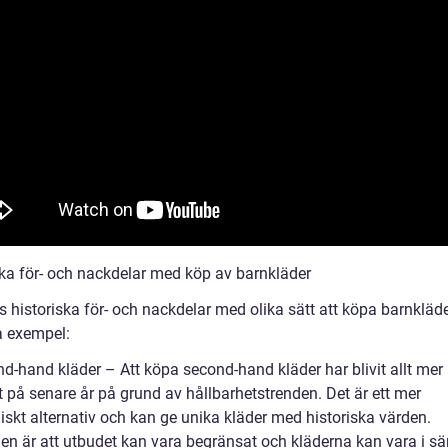
ska för- och nackdelar med köp av barnkläder
s historiska för- och nackdelar med olika sätt att köpa barnkläde
a exempel:
nd-hand kläder – Att köpa second-hand kläder har blivit allt mer
t på senare år på grund av hållbarhetstrenden. Det är ett mer
skt alternativ och kan ge unika kläder med historiska värden.
en är att utbudet kan vara begränsat och kläderna kan vara i s