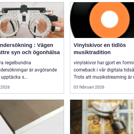
ndersökning : Vägen
Vinylskivor en tidlös
bättre syn och ögonhälsa
musiktradition
öra regelbundna
vinylskivor har gjort en form
dersökningar är avgörande
comeback i vår digitala tidså
t upptäcka s...
Trots att musikstreaming är 
 2026
03 februari 2026