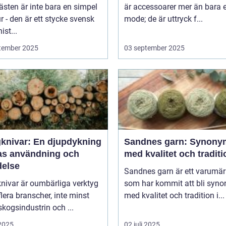
sten är inte bara en simpel
är accessoarer mer än bara e
ur - den är ett stycke svensk
mode; de är uttryck f...
ist...
tember 2025
03 september 2025
knivar: En djupdykning
Sandnes garn: Synony
ras användning och
med kvalitet och traditi
delse
Sandnes garn är ett varumä
nivar är oumbärliga verktyg
som har kommit att bli syn
lera branscher, inte minst
med kvalitet och tradition i...
kogsindustrin och ...
 2025
02 juli 2025