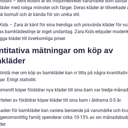
 Rodini – Mini Rodini är ett miljömedvetet varumärke som satsar
äder med roliga mönster och färger. Deras kläder är tillverkade 
k bomull och är kända för sin unika stil.
Kids – Zara är känt för sina trendiga och prisvärda kläder för vu
as barnklädeslinje är inget undantag. Zara Kids erbjuder moderi
ga kläder till överkomliga priser.
ntitativa mätningar om köp av
nkläder
förstå mer om köp av barnkläder kan vi titta på några kvantitati
r. Enligt statistik:
omsnitt köper föräldrar nya kläder till sina barn var tredje månad
iteten av föräldrar köper kläder till sina barn i åldrarna 0-5 år.
naden för barnkläder kan variera beroende på varumärke och kval
genomsnittlig familj spenderar cirka 10-15% av sin månadsbud
der.