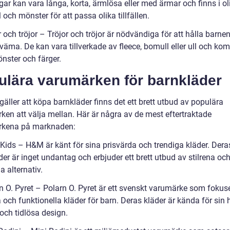
ar kan vara långa, korta, ärmlösa eller med ärmar och finns i ol
 och mönster för att passa olika tillfällen.
r och tröjor – Tröjor och tröjor är nödvändiga för att hålla barn
äma. De kan vara tillverkade av fleece, bomull eller ull och kom
nster och färger.
ulära varumärken för barnkläder
gäller att köpa barnkläder finns det ett brett utbud av populära
ken att välja mellan. Här är några av de mest eftertraktade
rkena på marknaden:
Kids – H&M är känt för sina prisvärda och trendiga kläder. Dera
er är inget undantag och erbjuder ett brett utbud av stilrena oc
a alternativ.
rn O. Pyret – Polarn O. Pyret är ett svenskt varumärke som fokus
 och funktionella kläder för barn. Deras kläder är kända för sin
 och tidlösa design.