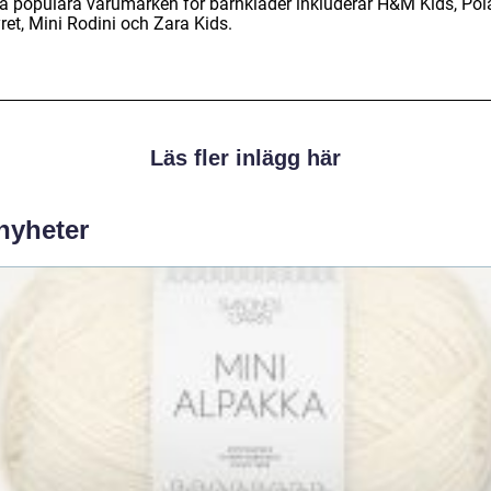
a populära varumärken för barnkläder inkluderar H&M Kids, Pol
ret, Mini Rodini och Zara Kids.
Läs fler inlägg här
 nyheter