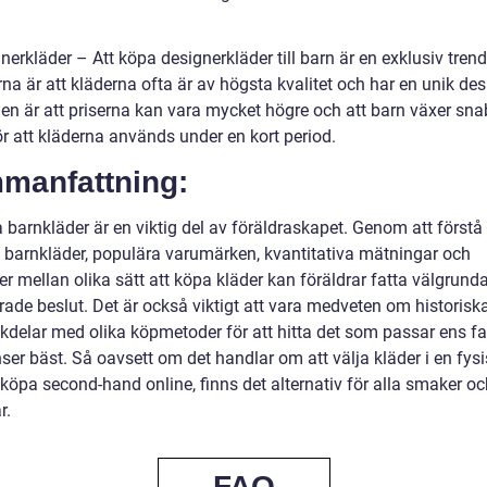
nerkläder – Att köpa designerkläder till barn är en exklusiv trend
na är att kläderna ofta är av högsta kvalitet och har en unik des
en är att priserna kan vara mycket högre och att barn växer sna
ör att kläderna används under en kort period.
manfattning:
 barnkläder är en viktig del av föräldraskapet. Genom att förstå 
v barnkläder, populära varumärken, kvantitativa mätningar och
er mellan olika sätt att köpa kläder kan föräldrar fatta välgrun
ade beslut. Det är också viktigt att vara medveten om historiska
kdelar med olika köpmetoder för att hitta det som passar ens fa
ser bäst. Så oavsett om det handlar om att välja kläder i en fysi
t köpa second-hand online, finns det alternativ för alla smaker o
r.
FAQ