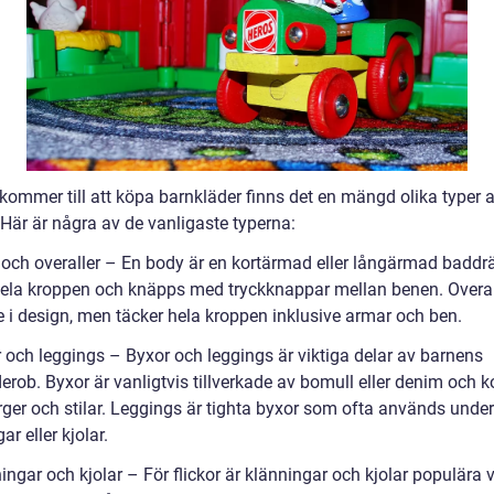
kommer till att köpa barnkläder finns det en mängd olika typer a
 Här är några av de vanligaste typerna:
 och overaller – En body är en kortärmad eller långärmad baddr
hela kroppen och knäpps med tryckknappar mellan benen. Overal
e i design, men täcker hela kroppen inklusive armar och ben.
r och leggings – Byxor och leggings är viktiga delar av barnens
erob. Byxor är vanligtvis tillverkade av bomull eller denim och 
rger och stilar. Leggings är tighta byxor som ofta används under
ar eller kjolar.
ingar och kjolar – För flickor är klänningar och kjolar populära v