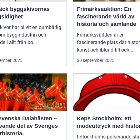
äck byggskivornas
Frimärksauktion: En
sidighet
fascinerande värld av
historia och samlande
ivor har blivit en oumbärlig
nom byggindustrin och
Frimärksvärlden är en
s i allt från bo...
fascinerande plats där histor
konst och ibland till och...
ember 2025
30 september 2025
svenska Dalahästen –
Keps Stockholm: ett
evande del av Sveriges
modeuttryck med histor
rhistoria.
I Stockholms pulserande sta