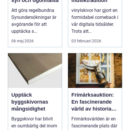
syn och ögonhälsa
musiktradition
Att göra regelbundna
vinylskivor har gjort en
Synundersökningar är
formidabel comeback i
avgörande för att
vår digitala tidsålder.
upptäcka s...
Trots att
musikstreaming är m...
06 maj 2026
03 februari 2026
Upptäck
Frimärksauktion:
byggskivornas
En fascinerande
mångsidighet
värld av historia
och samlande
Byggskivor har blivit
Frimärksvärlden är en
en oumbärlig del inom
fascinerande plats där