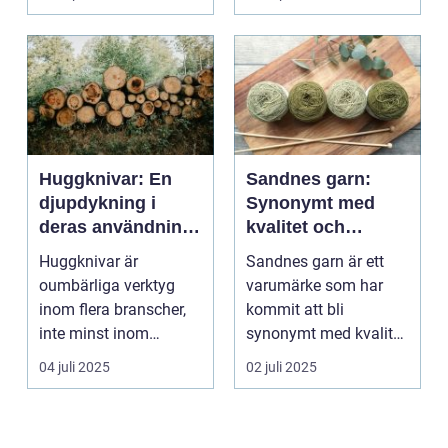
Huggknivar: En
Sandnes garn:
djupdykning i
Synonymt med
deras användning
kvalitet och
och betydelse
tradition
Huggknivar är
Sandnes garn är ett
oumbärliga verktyg
varumärke som har
inom flera branscher,
kommit att bli
inte minst inom
synonymt med kvalitet
skogsindustrin och ...
och tradition i...
04 juli 2025
02 juli 2025