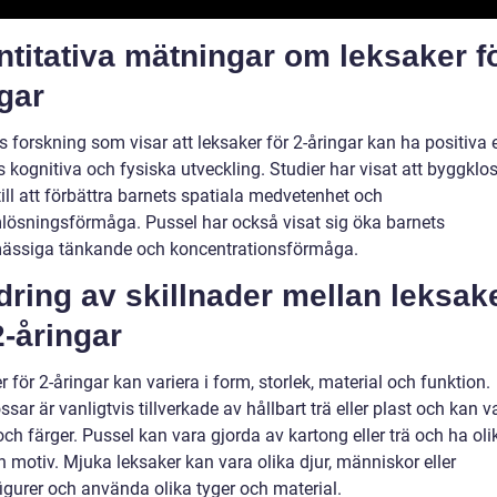
titativa mätningar om leksaker fö
gar
s forskning som visar att leksaker för 2-åringar kan ha positiva 
 kognitiva och fysiska utveckling. Studier har visat att byggklo
till att förbättra barnets spatiala medvetenhet och
lösningsförmåga. Pussel har också visat sig öka barnets
ssiga tänkande och koncentrationsförmåga.
dring av skillnader mellan leksak
2-åringar
 för 2-åringar kan variera i form, storlek, material och funktion.
sar är vanligtvis tillverkade av hållbart trä eller plast och kan v
ch färger. Pussel kan vara gjorda av kartong eller trä och ha oli
h motiv. Mjuka leksaker kan vara olika djur, människor eller
igurer och använda olika tyger och material.