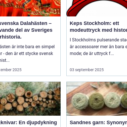
svenska Dalahästen –
Keps Stockholm: ett
evande del av Sveriges
modeuttryck med histor
rhistoria.
I Stockholms pulserande sta
sten är inte bara en simpel
är accessoarer mer än bara e
ur - den är ett stycke svensk
mode; de är uttryck f...
ist...
tember 2025
03 september 2025
knivar: En djupdykning
Sandnes garn: Synony