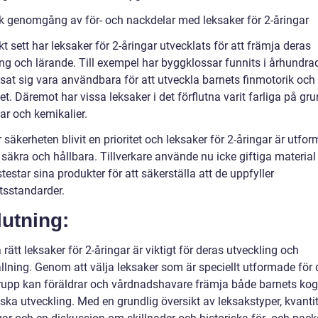
sk genomgång av för- och nackdelar med leksaker för 2-åringar
kt sett har leksaker för 2-åringar utvecklats för att främja deras
ing och lärande. Till exempel har byggklossar funnits i århundr
isat sig vara användbara för att utveckla barnets finmotorik och
tet. Däremot har vissa leksaker i det förflutna varit farliga på gr
ar och kemikalier.
 säkerheten blivit en prioritet och leksaker för 2-åringar är utfo
 säkra och hållbara. Tillverkare använde nu icke giftiga material
stestar sina produkter för att säkerställa att de uppfyller
tsstandarder.
utning:
a rätt leksaker för 2-åringar är viktigt för deras utveckling och
llning. Genom att välja leksaker som är speciellt utformade för
rupp kan föräldrar och vårdnadshavare främja både barnets kog
ska utveckling. Med en grundlig översikt av leksakstyper, kvanti