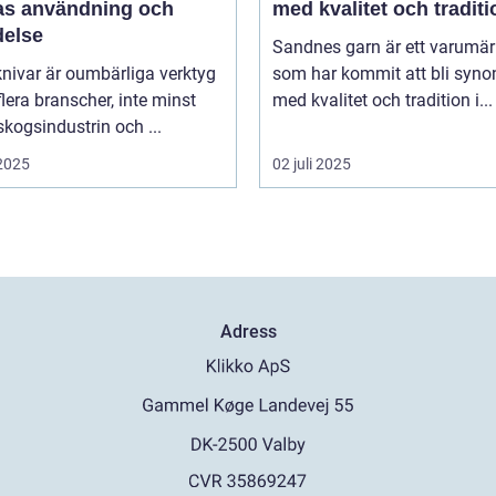
ras användning och
med kvalitet och traditi
delse
Sandnes garn är ett varumä
nivar är oumbärliga verktyg
som har kommit att bli syn
lera branscher, inte minst
med kvalitet och tradition i...
kogsindustrin och ...
 2025
02 juli 2025
Adress