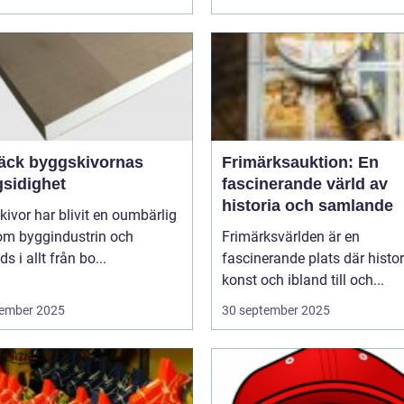
äck byggskivornas
Frimärksauktion: En
sidighet
fascinerande värld av
historia och samlande
ivor har blivit en oumbärlig
nom byggindustrin och
Frimärksvärlden är en
s i allt från bo...
fascinerande plats där histor
konst och ibland till och...
ember 2025
30 september 2025