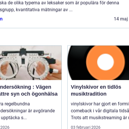
ska de olika typerna av leksaker som är populära för denna
sgrupp, kvantitativa mätningar av ...
n
14 maj
ndersökning : Vägen
Vinylskivor en tidlös
bättre syn och ögonhälsa
musiktradition
öra regelbundna
vinylskivor har gjort en form
dersökningar är avgörande
comeback i vår digitala tidså
t upptäcka s...
Trots att musikstreaming är 
 2026
03 februari 2026