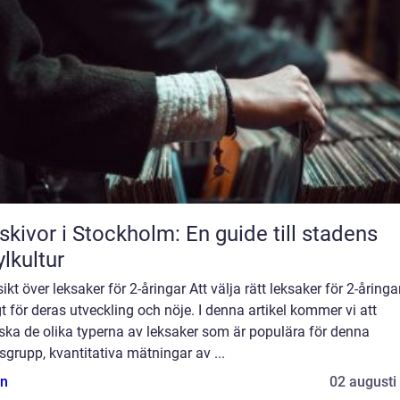
skivor i Stockholm: En guide till stadens
ylkultur
ikt över leksaker för 2-åringar Att välja rätt leksaker för 2-åringa
gt för deras utveckling och nöje. I denna artikel kommer vi att
ska de olika typerna av leksaker som är populära för denna
sgrupp, kvantitativa mätningar av ...
n
02 augusti