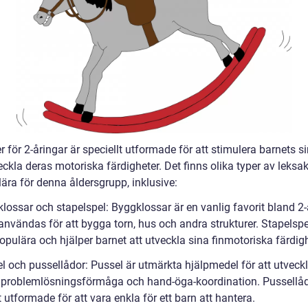
 för 2-åringar är speciellt utformade för att stimulera barnets s
ckla deras motoriska färdigheter. Det finns olika typer av leksa
ära för denna åldersgrupp, inklusive:
lossar och stapelspel: Byggklossar är en vanlig favorit bland 2-
användas för att bygga torn, hus och andra strukturer. Stapelspe
pulära och hjälper barnet att utveckla sina finmotoriska färdigh
el och pussellådor: Pussel är utmärkta hjälpmedel för att utveck
 problemlösningsförmåga och hand-öga-koordination. Pussellåd
t utformade för att vara enkla för ett barn att hantera.