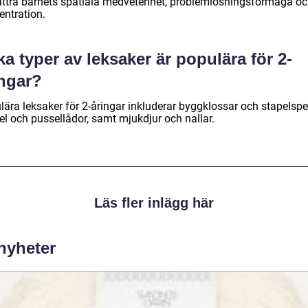
ättra barnets spatiala medvetenhet, problemlösningsförmåga o
entration.
ka typer av leksaker är populära för 2-
ingar?
ära leksaker för 2-åringar inkluderar byggklossar och stapelspel
el och pussellådor, samt mjukdjur och nallar.
Läs fler inlägg här
 nyheter