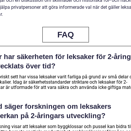
ar och en diskussion om skillnader och historiska för- och nackd
jälpa privatpersoner att göra informerade val när det gäller leksa
r.
FAQ
 har säkerheten för leksaker för 2-åring
ecklats över tid?
riskt sett har vissa leksaker varit farliga på grund av små delar
alier. Idag är säkerhetsstandarder striktare och leksaker för 2-
ar är utformade för att vara säkra och använda icke giftiga mate
d säger forskningen om leksakers
erkan på 2-åringars utveckling?
ning visar att leksaker som byggklossar och pussel kan bidra til