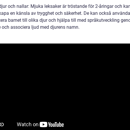
jur och nallar: Mjuka leksaker är tröstande för 2-åringar och ka
 skapa en känsla av trygghet och säkerhet. De kan också användas
era barnet till olika djur och hjälpa till med språkutveckling gen
och associera ljud med djurens namn.