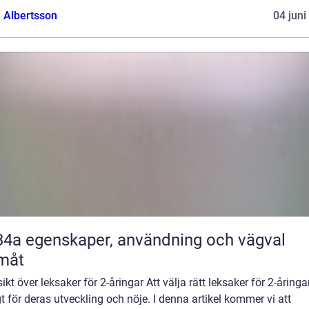
a Albertsson
04 juni
nvändning och vägval
måt
ikt över leksaker för 2-åringar Att välja rätt leksaker för 2-åringa
gt för deras utveckling och nöje. I denna artikel kommer vi att