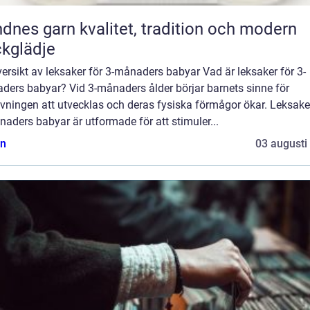
rn kvalitet, tradition och modern
ckglädje
ersikt av leksaker för 3-månaders babyar Vad är leksaker för 3-
ders babyar? Vid 3-månaders ålder börjar barnets sinne för
vningen att utvecklas och deras fysiska förmågor ökar. Leksake
aders babyar är utformade för att stimuler...
n
03 augusti