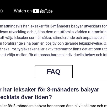
attningsvis har leksaker för 3-månaders babyar utvecklats för
deras utveckling och hjälpa dem att utforska världen runtomkri
tt välja leksaker som är säkra, stimulerande och anpassade till
n föräldrar ge sina barn en positiv och givande lekupplevelse. O
r skallror, tygleksaker eller aktivitetsmattor finns det ett brett u
 att välja mellan för att passa barnets individuella behov och in
FAQ
r har leksaker för 3-månaders babyar
ecklats över tiden?
aker för 3-månaders babyar har genom åren blivit säkrare och 