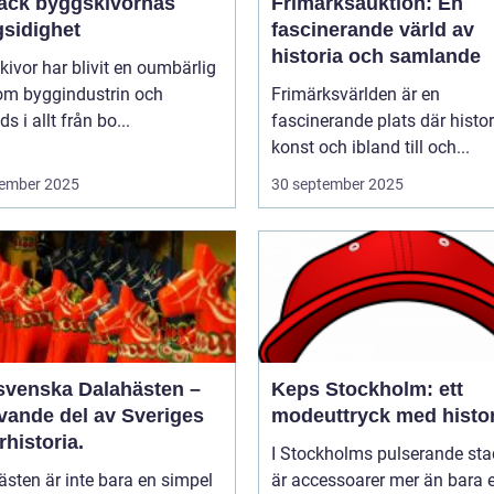
äck byggskivornas
Frimärksauktion: En
sidighet
fascinerande värld av
historia och samlande
ivor har blivit en oumbärlig
nom byggindustrin och
Frimärksvärlden är en
s i allt från bo...
fascinerande plats där histor
konst och ibland till och...
ember 2025
30 september 2025
svenska Dalahästen –
Keps Stockholm: ett
evande del av Sveriges
modeuttryck med histor
rhistoria.
I Stockholms pulserande sta
sten är inte bara en simpel
är accessoarer mer än bara e