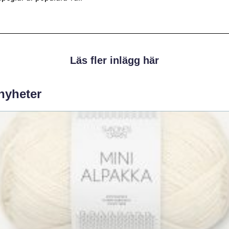
Läs fler inlägg här
 nyheter