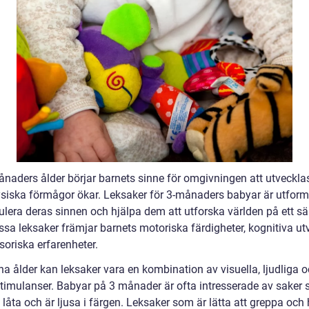
ånaders ålder börjar barnets sinne för omgivningen att utveckla
ysiska förmågor ökar. Leksaker för 3-månaders babyar är utform
ulera deras sinnen och hjälpa dem att utforska världen på ett sä
ssa leksaker främjar barnets motoriska färdigheter, kognitiva ut
soriska erfarenheter.
na ålder kan leksaker vara en kombination av visuella, ljudliga 
 stimulanser. Babyar på 3 månader är ofta intresserade av saker
, låta och är ljusa i färgen. Leksaker som är lätta att greppa och 