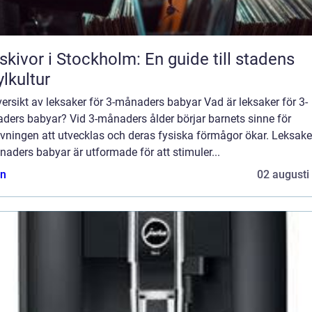
skivor i Stockholm: En guide till stadens
ylkultur
ersikt av leksaker för 3-månaders babyar Vad är leksaker för 3-
ders babyar? Vid 3-månaders ålder börjar barnets sinne för
vningen att utvecklas och deras fysiska förmågor ökar. Leksake
aders babyar är utformade för att stimuler...
n
02 augusti