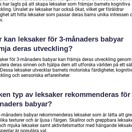
s har lagts på att skapa leksaker som främjar barnets kognitiva
kling. Urvalet av leksaker har också ökat, vilket ger föräldrar
ighet att hitta leksaker som passar deras barns unika intressen 
v.
r kan leksaker för 3-månaders babyar
ämja deras utveckling?
aker för 3-månaders babyar kan främja deras utveckling genom 
ulera deras sinnen och hjälpa dem att utforska världen på ett sä
 Dessa leksaker utvecklar barnets motoriska färdigheter, kogniti
ckling och sensoriska erfarenheter.
lken typ av leksaker rekommenderas för 
naders babyar?
3-månaders babyar rekommenderas leksaker som är lätta att gre
lika texturer och är ljusa i färgen. Skallror och greppbara leksake
 och mjuka leksaker samt aktivitetsmattor med hängande leksak
peglar är populära val.