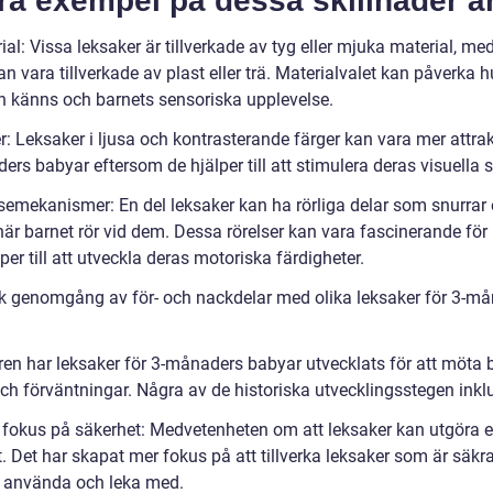
a exempel på dessa skillnader är
ial: Vissa leksaker är tillverkade av tyg eller mjuka material, me
n vara tillverkade av plast eller trä. Materialvalet kan påverka h
n känns och barnets sensoriska upplevelse.
r: Leksaker i ljusa och kontrasterande färger kan vara mer attrak
rs babyar eftersom de hjälper till att stimulera deras visuella 
semekanismer: En del leksaker kan ha rörliga delar som snurrar e
när barnet rör vid dem. Dessa rörelser kan vara fascinerande för
per till att utveckla deras motoriska färdigheter.
sk genomgång av för- och nackdelar med olika leksaker för 3-m
ren har leksaker för 3-månaders babyar utvecklats för att möta
ch förväntningar. Några av de historiska utvecklingsstegen inkl
 fokus på säkerhet: Medvetenheten om att leksaker kan utgöra e
. Det har skapat mer fokus på att tillverka leksaker som är säkra
t använda och leka med.