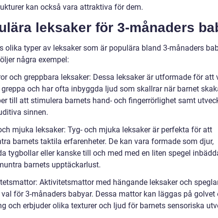
rukturer kan också vara attraktiva för dem.
ulära leksaker för 3-månaders ba
ns olika typer av leksaker som är populära bland 3-månaders bab
öljer några exempel:
ror och greppbara leksaker: Dessa leksaker är utformade för att 
tt greppa och har ofta inbyggda ljud som skallrar när barnet ska
er till att stimulera barnets hand- och fingerrörlighet samt utvec
uditiva sinnen.
och mjuka leksaker: Tyg- och mjuka leksaker är perfekta för att
ra barnets taktila erfarenheter. De kan vara formade som djur,
a tygbollar eller kanske till och med med en liten spegel inbädd
muntra barnets upptäckarlust.
vitetsmattor: Aktivitetsmattor med hängande leksaker och speglar
 val för 3-månaders babyar. Dessa mattor kan läggas på golvet el
g och erbjuder olika texturer och ljud för barnets sensoriska utv