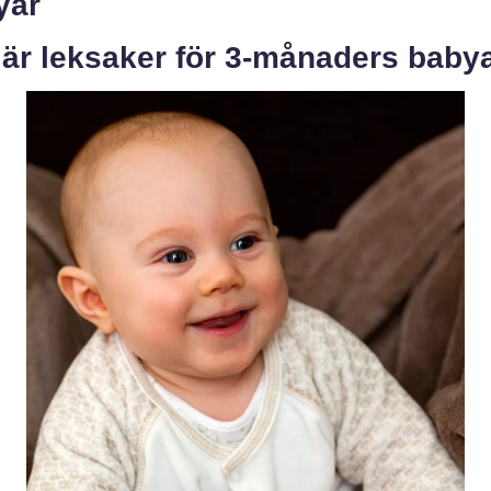
yar
 är leksaker för 3-månaders baby