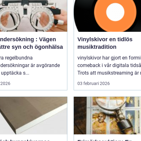
ndersökning : Vägen
Vinylskivor en tidlös
bättre syn och ögonhälsa
musiktradition
öra regelbundna
vinylskivor har gjort en form
dersökningar är avgörande
comeback i vår digitala tidså
t upptäcka s...
Trots att musikstreaming är 
 2026
03 februari 2026