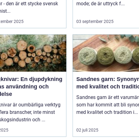
ur - den är ett stycke svensk
mode; de är uttryck f...
ist...
tember 2025
03 september 2025
knivar: En djupdykning
Sandnes garn: Synony
ras användning och
med kvalitet och traditi
delse
Sandnes garn är ett varumä
nivar är oumbärliga verktyg
som har kommit att bli syn
lera branscher, inte minst
med kvalitet och tradition i...
kogsindustrin och ...
 2025
02 juli 2025