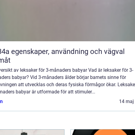
nvändning och vägval
måt
ersikt av leksaker för 3-månaders babyar Vad är leksaker för 3-
ders babyar? Vid 3-månaders ålder börjar barnets sinne för
vningen att utvecklas och deras fysiska förmågor ökar. Leksake
aders babyar är utformade för att stimuler...
n
14 maj