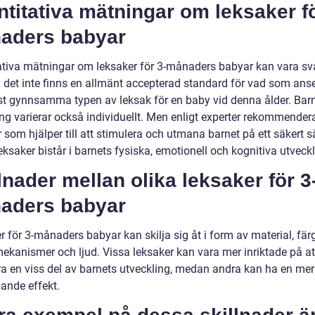
titativa mätningar om leksaker fö
aders babyar
ativa mätningar om leksaker för 3-månaders babyar kan vara svå
då det inte finns en allmänt accepterad standard för vad som ans
t gynnsamma typen av leksak för en baby vid denna ålder. Bar
ing varierar också individuellt. Men enligt experter rekommender
 som hjälper till att stimulera och utmana barnet på ett säkert sä
ksaker bistår i barnets fysiska, emotionell och kognitiva utveckl
lnader mellan olika leksaker för 3
aders babyar
 för 3-månaders babyar kan skilja sig åt i form av material, färg
mekanismer och ljud. Vissa leksaker kan vara mer inriktade på at
ra en viss del av barnets utveckling, medan andra kan ha en mer
pande effekt.