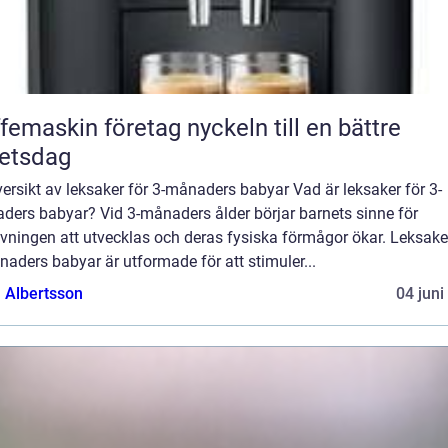
askin företag nyckeln till en bättre
etsdag
ersikt av leksaker för 3-månaders babyar Vad är leksaker för 3-
ders babyar? Vid 3-månaders ålder börjar barnets sinne för
vningen att utvecklas och deras fysiska förmågor ökar. Leksake
aders babyar är utformade för att stimuler...
a Albertsson
04 juni