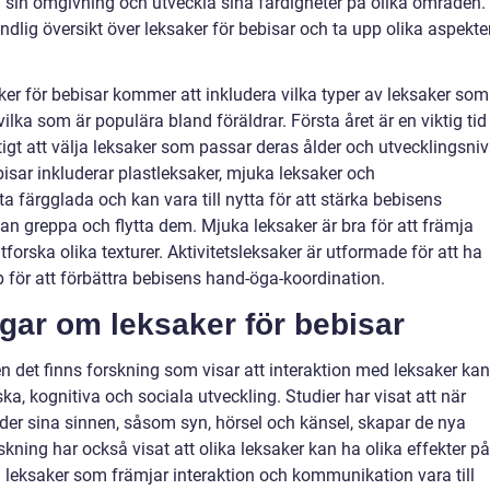
sin omgivning och utveckla sina färdigheter på olika områden. 
ndlig översikt över leksaker för bebisar och ta upp olika aspekte
er för bebisar kommer att inkludera vilka typer av leksaker som
lka som är populära bland föräldrar. Första året är en viktig tid
tigt att välja leksaker som passar deras ålder och utvecklingsniv
isar inkluderar plastleksaker, mjuka leksaker och
fta färgglada och kan vara till nytta för att stärka bebisens
an greppa och flytta dem. Mjuka leksaker är bra för att främja
tforska olika texturer. Aktivitetsleksaker är utformade för att ha
lp för att förbättra bebisens hand-öga-koordination.
gar om leksaker för bebisar
 det finns forskning som visar att interaktion med leksaker kan
ska, kognitiva och sociala utveckling. Studier har visat att när
der sina sinnen, såsom syn, hörsel och känsel, skapar de nya
skning har också visat att olika leksaker kan ha olika effekter på
n leksaker som främjar interaktion och kommunikation vara till