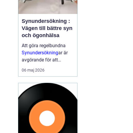
Synundersökning :
Vägen till bättre syn
och ögonhälsa
Att göra regelbundna
Synundersökning
ar är
avgörande för att
upptäcka synfel i tid
06 maj 2026
samt för att identifiera
eventuella
ögonsjukdomar. En
synundersökning ka...