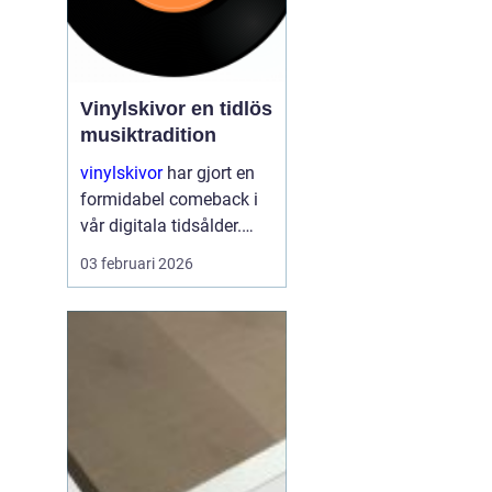
Vinylskivor en tidlös
musiktradition
vinylskivor
har gjort en
formidabel comeback i
vår digitala tidsålder.
Trots att
03 februari 2026
musikstreaming är mer
populärt än någonsin,
fortsätter den klassiska
skivan att charma både
gamla och nya musikk...