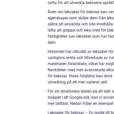
nytta för att utveckla bebisens språkf
Även om leksaker för bebisar kan va
egenskaper som skiljer dem från leksa
säkra att använda och inte innehålla
lätta att greppa och leka med för beb
färdigheter, kan leksaker som har fär
dem.
Historiskt har utbudet av leksaker för
vanligtvis enkla och tillverkade av na
materialen förändrats, vilket har möj
Nackdelen med mer avancerade leksa
för bebisar. Vissa föräldrar kan dock
utveckling på ett mer varierat sätt.
För att strukturera texten på ett sät
snippet i ett Google-sök, kan vi anvä
mer lättläst. Nedan följer en exempel
Leksaker för bebisar – En guide till b