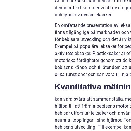
Genom leksaker kan bebisar utforska 
denna artikel kommer vi att ge en gru
och typer av dessa leksaker.
En omfattande presentation av leksak
finns tillgängliga på marknaden och vi
för bebisars utveckling och det är vik
Exempel på populära leksaker för beb
aktivitetsleksaker. Plastleksaker är o
motoriska färdigheter genom att de k
bebisens känsel och tillåter dem att u
olika funktioner och kan vara till hjä
Kvantitativa mätnin
kan vara svåra att sammanställa, men
hjälpa till att främja bebisens motori
bebisar utforskar leksaker och använ
neurala kopplingar i sina hjärnor. For
bebisens utveckling. Till exempel ka