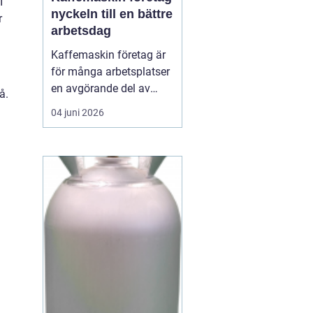
I
nyckeln till en bättre
r
arbetsdag
Kaffemaskin företag är
för många arbetsplatser
en avgörande del av
å.
vardagen. Kaffe har
04 juni 2026
blivit en naturlig
samlingspunkt där
medarbetare mötas,
hämta energi och skapa
nya idéer. En
genomtänkt
kaffelösning handlar
inte bara om drycken i
koppen, utan om...