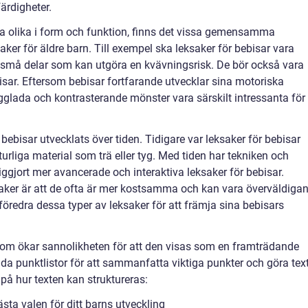
ärdigheter.
ra olika i form och funktion, finns det vissa gemensamma
ker för äldre barn. Till exempel ska leksaker för bebisar vara
 små delar som kan utgöra en kvävningsrisk. De bör också vara
isar. Eftersom bebisar fortfarande utvecklar sina motoriska
gglada och kontrasterande mönster vara särskilt intressanta för
 bebisar utvecklats över tiden. Tidigare var leksaker för bebisar
turliga material som trä eller tyg. Med tiden har tekniken och
liggjort mer avancerade och interaktiva leksaker för bebisar.
ker är att de ofta är mer kostsamma och kan vara överväldiga
 föredra dessa typer av leksaker för att främja sina bebisars
t som ökar sannolikheten för att den visas som en framträdande
nda punktlistor för att sammanfatta viktiga punkter och göra tex
 på hur texten kan struktureras:
ästa valen för ditt barns utveckling