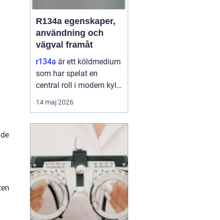
R134a egenskaper,
användning och
vägval framåt
r134a
är ett köldmedium
som har spelat en
central roll i modern kyl-
och
14 maj 2026
luftkonditioneringsteknik
sedan 1990talet. Det
används i allt från bilars
nde
AC till kommersiella
frysanläggningar och
medicinteknisk ut...
ten