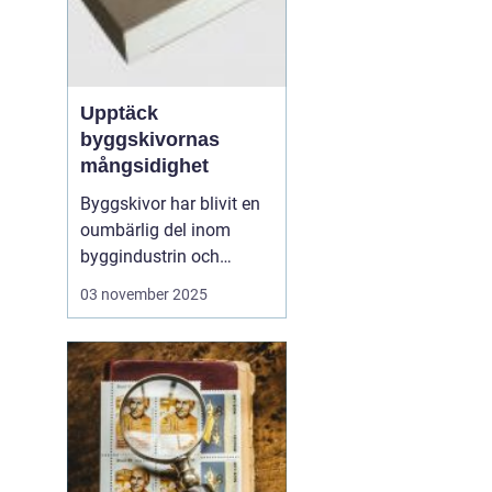
Upptäck
byggskivornas
mångsidighet
Byggskivor har blivit en
oumbärlig del inom
byggindustrin och
används i allt från
03 november 2025
bostadsprojekt till
kommersiella
byggnader. Dessa
mångsidiga material
erbjuder en rad olika
fördelar, inklusive styrka,
hållbarhet och ...