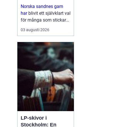
stickglädje
Norska sandnes garn
har
blivit ett självklart val
för många som stickar
och virkar i Sverige.
03 augusti 2026
Kombinationen av hög
kvalitet, genomtänkta
färger och mönster som
följer trender gör ...
LP-skivor i
Stockholm: En