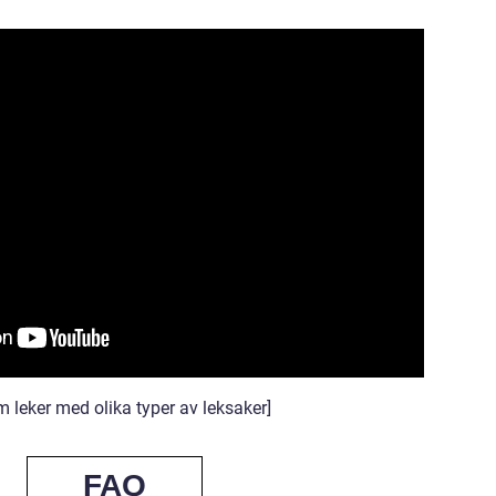
m leker med olika typer av leksaker]
FAQ