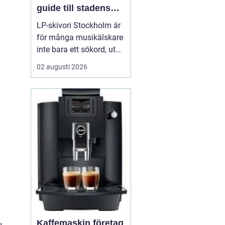
guide till stadens
vinylkultur
LP-skivori Stockholm är
för många musikälskare
inte bara ett sökord, utan
en dörr in till en levande
02 augusti 2026
kultur av butiker, samlare
och nyfikna nybörjare. I
Stockholm har
vinylformatet fått ett
tydligt uppsving d...
Kaffemaskin företag