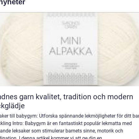
 nyheter
rn kvalitet, tradition och modern
ckglädje
ker till babygym: Utforska spännande lekmöjligheter för ditt ba
ckling Intro: Babygym är en fantastiskt populär lekmatta med
ande leksaker som stimulerar barnets sinne, motorik och
ination. I denna artikel kommer vi att ge dig en...