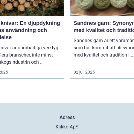
knivar: En djupdykning
Sandnes garn: Synony
ras användning och
med kvalitet och traditi
delse
Sandnes garn är ett varumä
nivar är oumbärliga verktyg
som har kommit att bli syn
lera branscher, inte minst
med kvalitet och tradition i...
kogsindustrin och ...
 2025
02 juli 2025
Adress