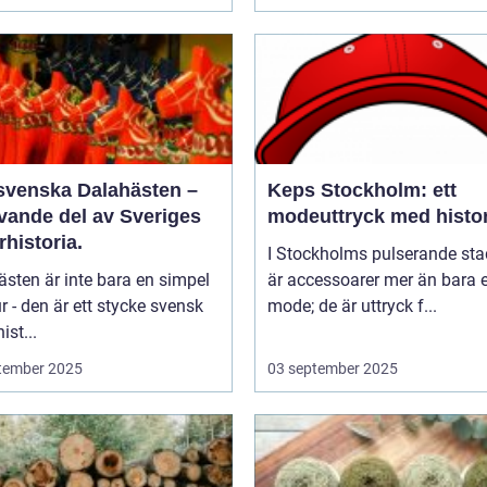
svenska Dalahästen –
Keps Stockholm: ett
evande del av Sveriges
modeuttryck med histor
rhistoria.
I Stockholms pulserande sta
sten är inte bara en simpel
är accessoarer mer än bara e
ur - den är ett stycke svensk
mode; de är uttryck f...
ist...
tember 2025
03 september 2025