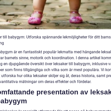
r till babygym: Utforska spännande lekmöjligheter för ditt barns
ing
Babygym är en fantastiskt populär lekmatta med hängande leks
ar barnets sinne, motorik och koordination. I denna artikel komm
ig en djupgående översikt över leksaker till babygym, inklusive v
yper som finns tillgängliga och vilka som är mest populära. Vi k
 utforska hur olika leksaker skiljer sig åt, deras historia, samt p
vantitativa mätningar om deras effekter och fördelar.
omfattande presentation av leksa
 babygym