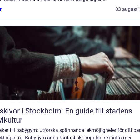
n
03 augusti
skivor i Stockholm: En guide till stadens
ylkultur
ker till babygym: Utforska spännande lekmöjligheter för ditt ba
ckling Intro: Babygym är en fantastiskt populär lekmatta med