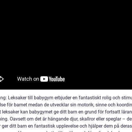
ng: Leksaker till babygym erbjuder en fantastiskt rolig och stim
lse för barnet medan de utvecklar sin motorik, sinne och koordin
t leksaker kan babygymet ge ditt barn en grund för fortsatt lära
ing. Oavsett om det är hängande djur, skallror eller speglar – d
 ger ditt barn en fantastisk upplevelse och hjälper dem på deras