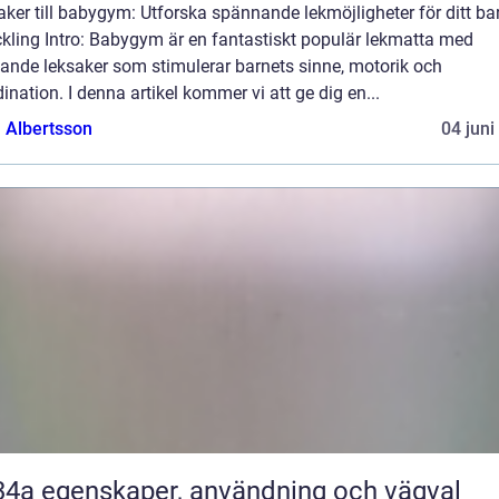
ker till babygym: Utforska spännande lekmöjligheter för ditt ba
ckling Intro: Babygym är en fantastiskt populär lekmatta med
ande leksaker som stimulerar barnets sinne, motorik och
ination. I denna artikel kommer vi att ge dig en...
a Albertsson
04 juni
nvändning och vägval