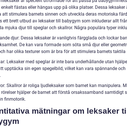
leksaker är speciellt utformade för att passa på babygymmet
enkelt fästas eller hängas upp på olika platser. Dessa leksaker 
 att stimulera barnets sinnen och utveckla deras motoriska färd
s ett brett utbud av leksaker till babygym som inkluderar allt frå
a mjuka djur till speglar och skallror. Några populära typer inkl
ande djur: Dessa leksaker är vanligtvis färgglada och lockar bar
samhet. De kan vara formade som söta små djur eller geometr
och har olika texturer som är bra för att stimulera barnets taktila
lar: Leksaker med speglar är inte bara underhållande utan hjälp
tt upptäcka sin egen spegelbild, vilket kan vara spännande och l
.
ror: Skallror är roliga ljudleksaker som barnet kan manipulera. M
h rörelser hjälper de barnet att förstå orsakssamband samtidigt
in finmotorik.
titativa mätningar om leksaker ti
ygym