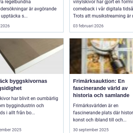
öra regelbundna
vinylskivor har gjort en form
dersökningar är avgörande
comeback i vår digitala tidså
t upptäcka s...
Trots att musikstreaming är 
 2026
03 februari 2026
äck byggskivornas
Frimärksauktion: En
sidighet
fascinerande värld av
historia och samlande
ivor har blivit en oumbärlig
nom byggindustrin och
Frimärksvärlden är en
s i allt från bo...
fascinerande plats där histor
konst och ibland till och...
ember 2025
30 september 2025