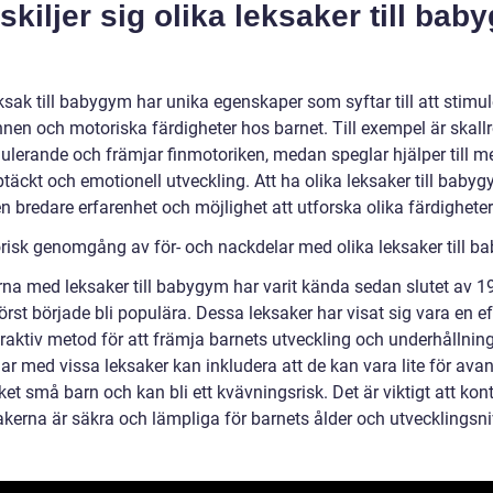
skiljer sig olika leksaker till ba
ksak till babygym har unika egenskaper som syftar till att stimu
nnen och motoriska färdigheter hos barnet. Till exempel är skallr
mulerande och främjar finmotoriken, medan speglar hjälper till m
täckt och emotionell utveckling. Att ha olika leksaker till baby
n bredare erfarenhet och möjlighet att utforska olika färdigheter
orisk genomgång av för- och nackdelar med olika leksaker till 
rna med leksaker till babygym har varit kända sedan slutet av 19
örst började bli populära. Dessa leksaker har visat sig vara en ef
raktiv metod för att främja barnets utveckling och underhållning
ar med vissa leksaker kan inkludera att de kan vara lite för ava
et små barn och kan bli ett kvävningsrisk. Det är viktigt att kont
akerna är säkra och lämpliga för barnets ålder och utvecklingsni