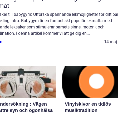
måt
ker till babygym: Utforska spännande lekmöjligheter för ditt ba
ckling Intro: Babygym är en fantastiskt populär lekmatta med
ande leksaker som stimulerar barnets sinne, motorik och
ination. I denna artikel kommer vi att ge dig en...
n
14 maj
ndersökning : Vägen
Vinylskivor en tidlös
bättre syn och ögonhälsa
musiktradition