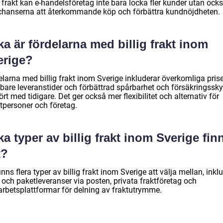
g frakt kan e-handelsföretag inte bara locka fler kunder utan ock
chanserna att återkommande köp och förbättra kundnöjdheten.
ka är fördelarna med billig frakt inom
erige?
larna med billig frakt inom Sverige inkluderar överkomliga prise
bare leveranstider och förbättrad spårbarhet och försäkringssk
rt med tidigare. Det ger också mer flexibilitet och alternativ för
atpersoner och företag.
ka typer av billig frakt inom Sverige fin
t?
inns flera typer av billig frakt inom Sverige att välja mellan, inkl
 och paketleveranser via posten, privata fraktföretag och
rbetsplattformar för delning av fraktutrymme.