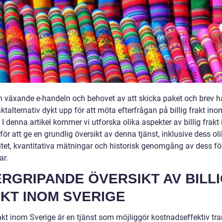
 växande e-handeln och behovet av att skicka paket och brev ha
aktalternativ dykt upp för att möta efterfrågan på billig frakt ino
 I denna artikel kommer vi utforska olika aspekter av billig frakt
för att ge en grundlig översikt av denna tjänst, inklusive dess oli
itet, kvantitativa mätningar och historisk genomgång av dess fö
ar.
RGRIPANDE ÖVERSIKT AV BILL
KT INOM SVERIGE
rakt inom Sverige är en tjänst som möjliggör kostnadseffektiv tr