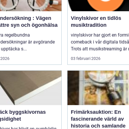
ndersökning : Vägen
Vinylskivor en tidlös
bättre syn och ögonhälsa
musiktradition
öra regelbundna
vinylskivor har gjort en form
dersökningar är avgörande
comeback i vår digitala tidså
t upptäcka s...
Trots att musikstreaming är 
 2026
03 februari 2026
äck byggskivornas
Frimärksauktion: En
sidighet
fascinerande värld av
historia och samlande
ivor har blivit en oumbärlig