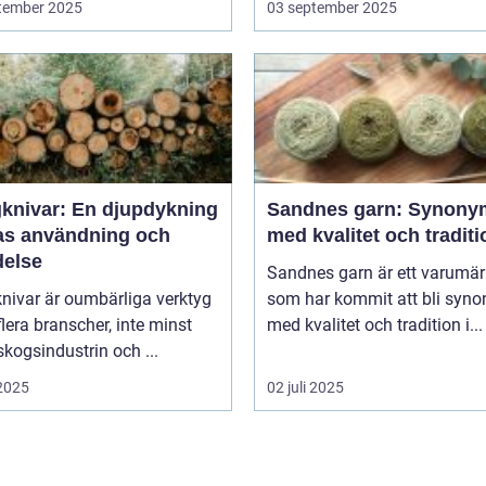
tember 2025
03 september 2025
knivar: En djupdykning
Sandnes garn: Synony
ras användning och
med kvalitet och traditi
delse
Sandnes garn är ett varumä
nivar är oumbärliga verktyg
som har kommit att bli syn
lera branscher, inte minst
med kvalitet och tradition i...
kogsindustrin och ...
 2025
02 juli 2025