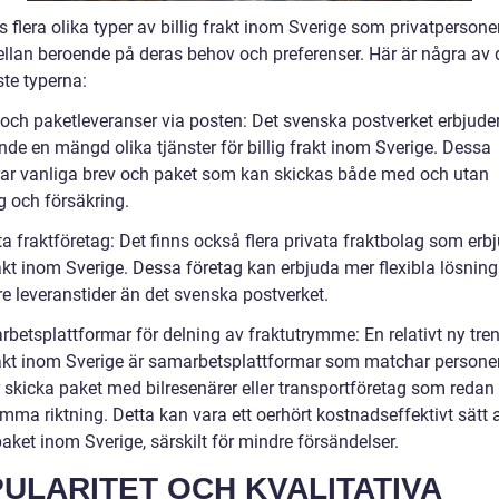
s flera olika typer av billig frakt inom Sverige som privatpersone
ellan beroende på deras behov och preferenser. Här är några av 
ste typerna:
- och paketleveranser via posten: Det svenska postverket erbjude
nde en mängd olika tjänster för billig frakt inom Sverige. Dessa
rar vanliga brev och paket som kan skickas både med och utan
g och försäkring.
ta fraktföretag: Det finns också flera privata fraktbolag som erb
rakt inom Sverige. Dessa företag kan erbjuda mer flexibla lösnin
e leveranstider än det svenska postverket.
rbetsplattformar för delning av fraktutrymme: En relativt ny tr
frakt inom Sverige är samarbetsplattformar som matchar person
 skicka paket med bilresenärer eller transportföretag som redan
mma riktning. Detta kan vara ett oerhört kostnadseffektivt sätt a
aket inom Sverige, särskilt för mindre försändelser.
ULARITET OCH KVALITATIVA