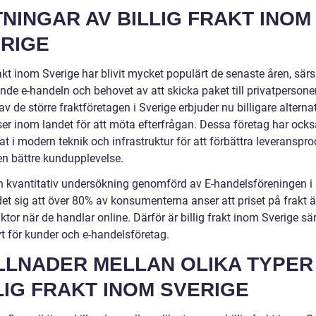
NINGAR AV BILLIG FRAKT INOM
RIGE
rakt inom Sverige har blivit mycket populärt de senaste åren, sär
de e-handeln och behovet av att skicka paket till privatpersoner
 de större fraktföretagen i Sverige erbjuder nu billigare alternat
ser inom landet för att möta efterfrågan. Dessa företag har ocks
at i modern teknik och infrastruktur för att förbättra leveranspr
en bättre kundupplevelse.
en kvantitativ undersökning genomförd av E-handelsföreningen i
et sig att över 80% av konsumenterna anser att priset på frakt ä
aktor när de handlar online. Därför är billig frakt inom Sverige sär
vt för kunder och e-handelsföretag.
LLNADER MELLAN OLIKA TYPER
LIG FRAKT INOM SVERIGE