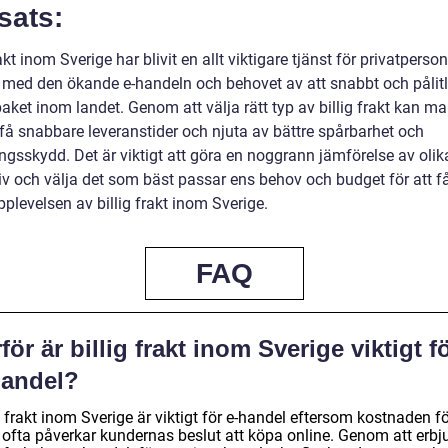
sats:
rakt inom Sverige har blivit en allt viktigare tjänst för privatperso
, med den ökande e-handeln och behovet av att snabbt och pålitl
aket inom landet. Genom att välja rätt typ av billig frakt kan m
 få snabbare leveranstider och njuta av bättre spårbarhet och
ngsskydd. Det är viktigt att göra en noggrann jämförelse av olik
tiv och välja det som bäst passar ens behov och budget för att f
plevelsen av billig frakt inom Sverige.
FAQ
för är billig frakt inom Sverige viktigt f
handel?
g frakt inom Sverige är viktigt för e-handel eftersom kostnaden f
t ofta påverkar kundernas beslut att köpa online. Genom att erbj