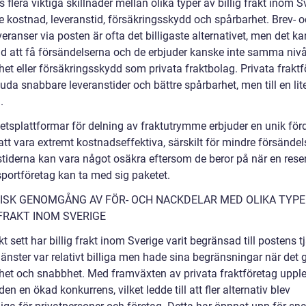
s flera viktiga skillnader mellan olika typer av billig frakt inom S
ve kostnad, leveranstid, försäkringsskydd och spårbarhet. Brev- 
eranser via posten är ofta det billigaste alternativet, men det ka
tid att få försändelserna och de erbjuder kanske inte samma niv
et eller försäkringsskydd som privata fraktbolag. Privata fraktf
uda snabbare leveranstider och bättre spårbarhet, men till en lit
.
tsplattformar för delning av fraktutrymme erbjuder en unik för
tt vara extremt kostnadseffektiva, särskilt för mindre försändel
stiderna kan vara något osäkra eftersom de beror på när en resen
sportföretag kan ta med sig paketet.
ISK GENOMGÅNG AV FÖR- OCH NACKDELAR MED OLIKA TYPE
 FRAKT INOM SVERIGE
kt sett har billig frakt inom Sverige varit begränsad till postens t
änster var relativt billiga men hade sina begränsningar när det 
het och snabbhet. Med framväxten av privata fraktföretag uppl
n en ökad konkurrens, vilket ledde till att fler alternativ blev