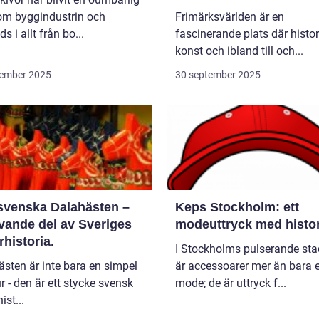
nom byggindustrin och
Frimärksvärlden är en
s i allt från bo...
fascinerande plats där histor
konst och ibland till och...
ember 2025
30 september 2025
svenska Dalahästen –
Keps Stockholm: ett
evande del av Sveriges
modeuttryck med histor
rhistoria.
I Stockholms pulserande sta
sten är inte bara en simpel
är accessoarer mer än bara e
ur - den är ett stycke svensk
mode; de är uttryck f...
ist...