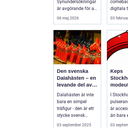
Synundersökningar
comeback
är avgörande för att
digitala 
upptäcka s...
Trots att
06 maj 2026
03 februa
musikst
m...
Den svenska
Keps
Dalahästen – en
Stockh
levande del av
modeut
Sveriges
med hi
Dalahästen är inte
I Stockh
kulturhistoria.
bara en simpel
pulseran
träfigur - den är ett
är acces
stycke svensk
än bara 
kulturhist...
de är uttr
03 september 2025
03 septe