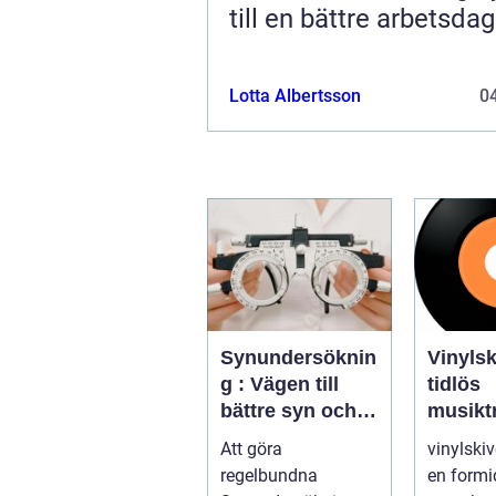
till en bättre arbetsdag
Lotta Albertsson
04
Synundersöknin
Vinylski
g : Vägen till
tidlös
bättre syn och
musiktr
ögonhälsa
Att göra
vinylskiv
regelbundna
en formi