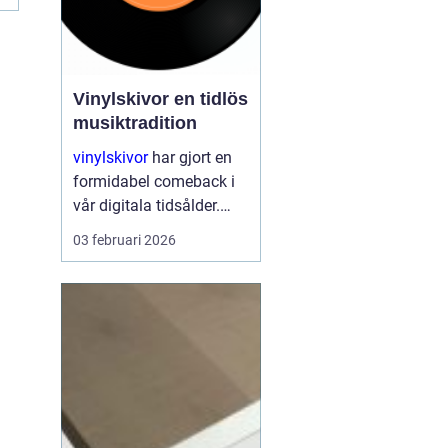
Vinylskivor en tidlös
musiktradition
vinylskivor
har gjort en
formidabel comeback i
vår digitala tidsålder.
Trots att
03 februari 2026
musikstreaming är mer
populärt än någonsin,
fortsätter den klassiska
skivan att charma både
gamla och nya musikk...