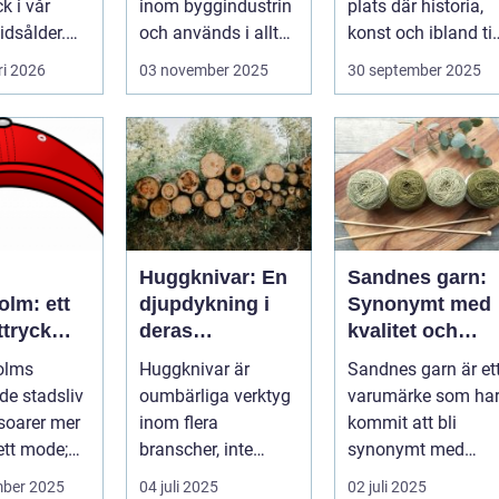
 i vår
inom byggindustrin
plats där historia,
tidsålder.
och används i allt
konst och ibland til
från bo...
och...
ri 2026
03 november 2025
30 september 2025
reaming är
Huggknivar: En
Sandnes garn:
olm: ett
djupdykning i
Synonymt med
tryck
deras
kvalitet och
storia
användning och
tradition
olms
Huggknivar är
Sandnes garn är et
betydelse
de stadsliv
oumbärliga verktyg
varumärke som ha
soarer mer
inom flera
kommit att bli
ett mode;
branscher, inte
synonymt med
yck f...
minst inom
kvalitet och
mber 2025
04 juli 2025
02 juli 2025