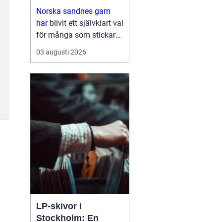
stickglädje
Norska sandnes garn
har
blivit ett självklart val
för många som stickar
och virkar i Sverige.
03 augusti 2026
Kombinationen av hög
kvalitet, genomtänkta
färger och mönster som
följer trender gör ...
LP-skivor i
Stockholm: En