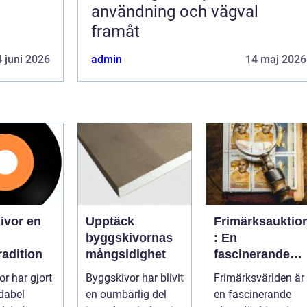
användning och vägval
framåt
 juni 2026
admin
14 maj 2026
vor en
Upptäck
Frimärksauktio
byggskivornas
: En
adition
mångsidighet
fascinerande
värld av histori
or har gjort
Byggskivor har blivit
Frimärksvärlden är
och samlande
dabel
en oumbärlig del
en fascinerande