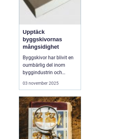
Upptäck
byggskivornas
mångsidighet
Byggskivor har blivit en
oumbärlig del inom
byggindustrin och
används i allt från
03 november 2025
bostadsprojekt till
kommersiella
byggnader. Dessa
mångsidiga material
erbjuder en rad olika
fördelar, inklusive styrka,
hållbarhet och ...