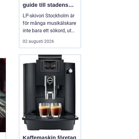
guide till stadens
vinylkultur
LP-skivori Stockholm är
för många musikälskare
inte bara ett sökord, utan
en dörr in till en levande
02 augusti 2026
kultur av butiker, samlare
och nyfikna nybörjare. I
Stockholm har
vinylformatet fått ett
tydligt uppsving d...
Kaffemaskin företag