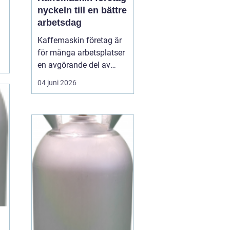
nyckeln till en bättre
arbetsdag
Kaffemaskin företag är
för många arbetsplatser
en avgörande del av
vardagen. Kaffe har
04 juni 2026
blivit en naturlig
samlingspunkt där
medarbetare mötas,
hämta energi och skapa
nya idéer. En
genomtänkt
kaffelösning handlar
inte bara om drycken i
koppen, utan om...