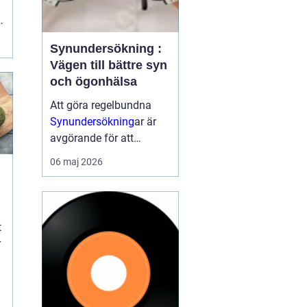
l
Synundersökning :
Vägen till bättre syn
och ögonhälsa
Att göra regelbundna
Synundersökning
ar är
avgörande för att
upptäcka synfel i tid
06 maj 2026
samt för att identifiera
eventuella
ögonsjukdomar. En
synundersökning ka...
t
r