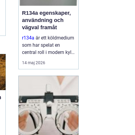
R134a egenskaper,
användning och
vägval framåt
r134a
är ett köldmedium
som har spelat en
central roll i modern kyl-
och
14 maj 2026
luftkonditioneringsteknik
sedan 1990talet. Det
används i allt från bilars
AC till kommersiella
frysanläggningar och
n
medicinteknisk ut...
a