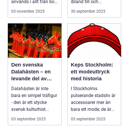
används i allt från bo...
ibland till och...
03 november 2025
30 september 2025
Den svenska
Keps Stockholm:
Dalahästen – en
ett modeuttryck
levande del av
med historia
Sveriges
Dalahästen är inte
I Stockholms
kulturhistoria.
bara en simpel träfigur
pulserande stadsliv är
- den är ett stycke
accessoarer mer än
svensk kulturhist...
bara ett mode; de är
uttryck f...
03 september 2025
03 september 2025