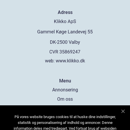
Adress
web:
www.klikko.dk
Menu
Annonsering
Om oss
Cookies
På vores website bruges cookies til at huske dine indstillinger,
Kontakta oss
statistik og personalisering af indhold og annoncer. Denne
Sitemap
information deles med tredjepart. Ved fortsat brug af websiden