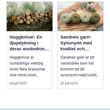
Huggknivar: En
Sandnes garn:
djupdykning i
Synonymt med
deras användning
kvalitet och
och betydelse
tradition
Huggknivar är
Sandnes garn är ett
oumbärliga verktyg
varumärke som har
inom flera branscher,
kommit att bli
inte minst inom
synonymt med kvalitet
skogsindustrin och ...
och tradition i...
04 juli 2025
02 juli 2025