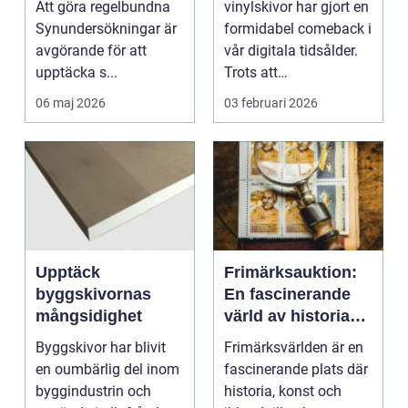
Att göra regelbundna
vinylskivor har gjort en
Synundersökningar är
formidabel comeback i
avgörande för att
vår digitala tidsålder.
upptäcka s...
Trots att
musikstreaming är m...
06 maj 2026
03 februari 2026
Upptäck
Frimärksauktion:
byggskivornas
En fascinerande
mångsidighet
värld av historia
och samlande
Byggskivor har blivit
Frimärksvärlden är en
en oumbärlig del inom
fascinerande plats där
byggindustrin och
historia, konst och