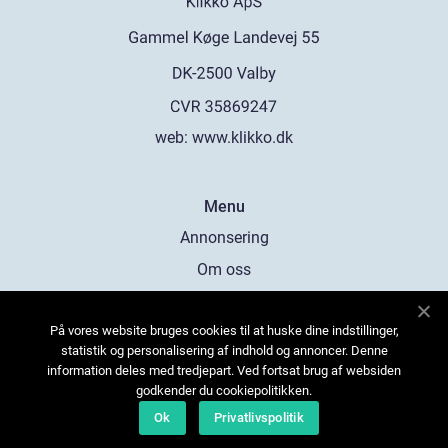
web:
www.klikko.dk
Menu
Annonsering
Om oss
Cookies
På vores website bruges cookies til at huske dine indstillinger,
Kontakta oss
statistik og personalisering af indhold og annoncer. Denne
Sitemap
information deles med tredjepart. Ved fortsat brug af websiden
godkender du cookiepolitikken.
Ok
Privatlivspolitik