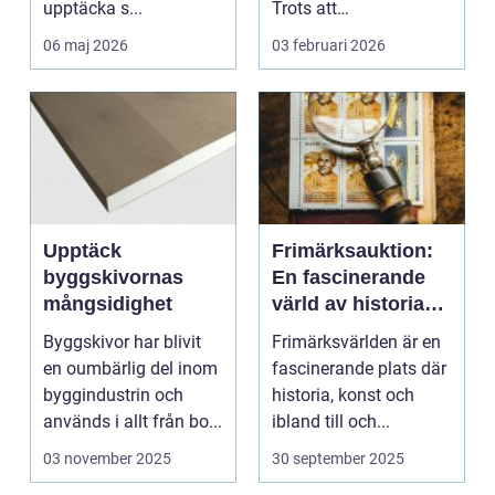
upptäcka s...
Trots att
musikstreaming är m...
06 maj 2026
03 februari 2026
Upptäck
Frimärksauktion:
byggskivornas
En fascinerande
mångsidighet
värld av historia
och samlande
Byggskivor har blivit
Frimärksvärlden är en
en oumbärlig del inom
fascinerande plats där
byggindustrin och
historia, konst och
används i allt från bo...
ibland till och...
03 november 2025
30 september 2025