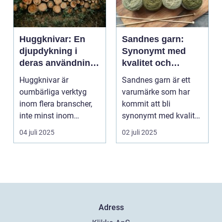
Huggknivar: En
Sandnes garn:
djupdykning i
Synonymt med
deras användning
kvalitet och
och betydelse
tradition
Huggknivar är
Sandnes garn är ett
oumbärliga verktyg
varumärke som har
inom flera branscher,
kommit att bli
inte minst inom
synonymt med kvalitet
skogsindustrin och ...
och tradition i...
04 juli 2025
02 juli 2025
Adress