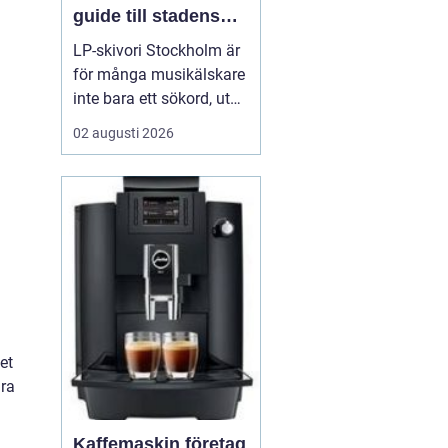
guide till stadens
vinylkultur
LP-skivori Stockholm är
för många musikälskare
inte bara ett sökord, utan
en dörr in till en levande
02 augusti 2026
kultur av butiker, samlare
och nyfikna nybörjare. I
Stockholm har
vinylformatet fått ett
tydligt uppsving d...
et
ära
Kaffemaskin företag