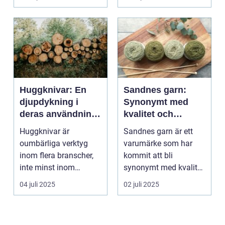
Huggknivar: En
Sandnes garn:
djupdykning i
Synonymt med
deras användning
kvalitet och
och betydelse
tradition
Huggknivar är
Sandnes garn är ett
oumbärliga verktyg
varumärke som har
inom flera branscher,
kommit att bli
inte minst inom
synonymt med kvalitet
skogsindustrin och ...
och tradition i...
04 juli 2025
02 juli 2025