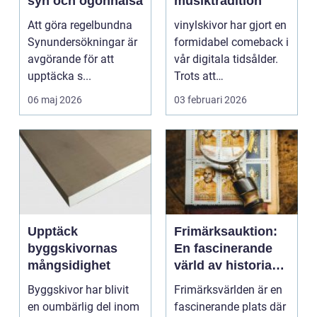
syn och ögonhälsa
musiktradition
Att göra regelbundna
vinylskivor har gjort en
Synundersökningar är
formidabel comeback i
avgörande för att
vår digitala tidsålder.
upptäcka s...
Trots att
musikstreaming är m...
06 maj 2026
03 februari 2026
Upptäck
Frimärksauktion:
byggskivornas
En fascinerande
mångsidighet
värld av historia
och samlande
Byggskivor har blivit
Frimärksvärlden är en
en oumbärlig del inom
fascinerande plats där