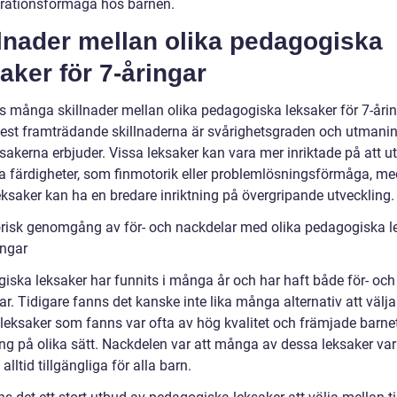
rationsförmåga hos barnen.
lnader mellan olika pedagogiska
aker för 7-åringar
ns många skillnader mellan olika pedagogiska leksaker för 7-årin
est framträdande skillnaderna är svårighetsgraden och utmani
sakerna erbjuder. Vissa leksaker kan vara mer inriktade på att u
ka färdigheter, som finmotorik eller problemlösningsförmåga, m
eksaker kan ha en bredare inriktning på övergripande utveckling.
orisk genomgång av för- och nackdelar med olika pedagogiska l
ingar
iska leksaker har funnits i många år och har haft både för- och
r. Tidigare fanns det kanske inte lika många alternativ att välja
leksaker som fanns var ofta av hög kvalitet och främjade barne
ing på olika sätt. Nackdelen var att många av dessa leksaker var
 alltid tillgängliga för alla barn.