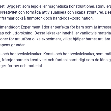
set: Byggset, som lego eller magnetiska konstruktioner, stimuler
kreativitet och förmåga att visualisera och skapa strukturer. De
r främjar också finmotorik och hand-öga-koordination.
rimentlådor: Experimentlådor är perfekta för barn som är intress
ap och utforskning. Dessa leksaker innehåller vanligtvis materia
ioner för att utföra olika experiment, vilket hjälper barnet att lär
apens grunder.
t- och hantverksleksaker: Konst- och hantverksleksaker, som mål
, främjar barnets kreativitet och fantasi samtidigt som de lär si
rger, former och material.