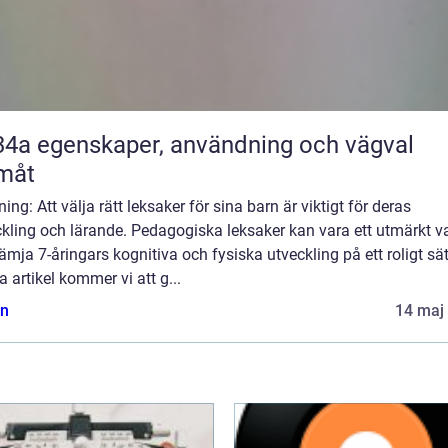
nvändning och vägval
måt
ning: Att välja rätt leksaker för sina barn är viktigt för deras
kling och lärande. Pedagogiska leksaker kan vara ett utmärkt va
rämja 7-åringars kognitiva och fysiska utveckling på ett roligt sätt
 artikel kommer vi att g...
n
14 maj