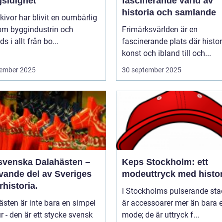
sidighet
fascinerande värld av
historia och samlande
ivor har blivit en oumbärlig
nom byggindustrin och
Frimärksvärlden är en
s i allt från bo...
fascinerande plats där histor
konst och ibland till och...
ember 2025
30 september 2025
svenska Dalahästen –
Keps Stockholm: ett
evande del av Sveriges
modeuttryck med histor
rhistoria.
I Stockholms pulserande sta
sten är inte bara en simpel
är accessoarer mer än bara e
ur - den är ett stycke svensk
mode; de är uttryck f...