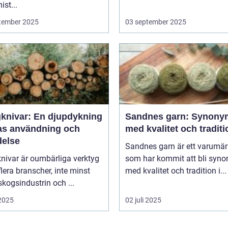
ist...
tember 2025
03 september 2025
knivar: En djupdykning
Sandnes garn: Synony
ras användning och
med kvalitet och traditi
delse
Sandnes garn är ett varumä
nivar är oumbärliga verktyg
som har kommit att bli syn
lera branscher, inte minst
med kvalitet och tradition i...
kogsindustrin och ...
 2025
02 juli 2025