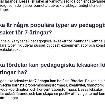
jar lärande. Dessa leksaker är vanligtvis roliga och engagerande
digt som de hjälper barnet att utveckla viktiga färdigheter och
kaper.
lka är några populära typer av pedagogi
saker för 7-åringar?
finns olika typer av pedagogiska leksaker för 7-åringar. Exempel
lära typer inkluderar pussel, byggset, experimentlådor och konst
verksleksaker.
ka fördelar kan pedagogiska leksaker fö
åringar ha?
ogiska leksaker för 7-åringar kan ha flera fördelar. De kan hjälpa
tveckla barnets problemlösningsförmåga, kreativitet, finmotorik,
-öga-koordination och koncentrationsförmåga. Dessa leksaker
jar också lärande och kan skapa en positiv attityd gentemot ku
utmaningar.