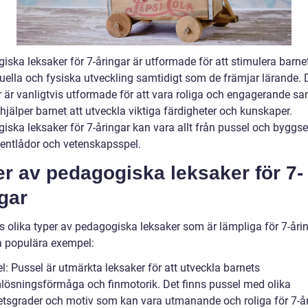
iska leksaker för 7-åringar är utformade för att stimulera barne
ktuella och fysiska utveckling samtidigt som de främjar lärande.
r är vanligtvis utformade för att vara roliga och engagerande sa
jälper barnet att utveckla viktiga färdigheter och kunskaper.
ska leksaker för 7-åringar kan vara allt från pussel och byggset 
entlådor och vetenskapsspel.
r av pedagogiska leksaker för 7-
gar
s olika typer av pedagogiska leksaker som är lämpliga för 7-årin
a populära exempel:
l: Pussel är utmärkta leksaker för att utveckla barnets
lösningsförmåga och finmotorik. Det finns pussel med olika
etsgrader och motiv som kan vara utmanande och roliga för 7-år