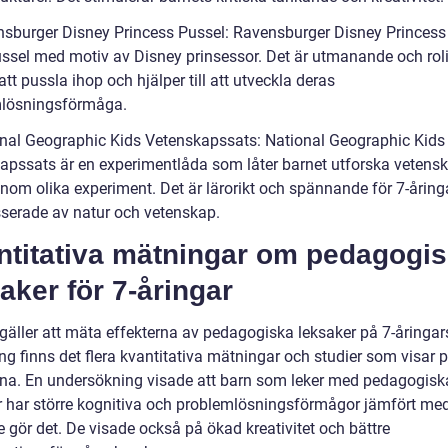
nsburger Disney Princess Pussel: Ravensburger Disney Princess
ussel med motiv av Disney prinsessor. Det är utmanande och rolig
att pussla ihop och hjälper till att utveckla deras
lösningsförmåga.
onal Geographic Kids Vetenskapssats: National Geographic Kids
apssats är en experimentlåda som låter barnet utforska vetens
enom olika experiment. Det är lärorikt och spännande för 7-årin
esserade av natur och vetenskap.
ntitativa mätningar om pedagogi
aker för 7-åringar
 gäller att mäta effekterna av pedagogiska leksaker på 7-åringar
ng finns det flera kvantitativa mätningar och studier som visar 
rna. En undersökning visade att barn som leker med pedagogisk
r har större kognitiva och problemlösningsförmågor jämfört me
 gör det. De visade också på ökad kreativitet och bättre