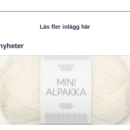
Läs fler inlägg här
 nyheter