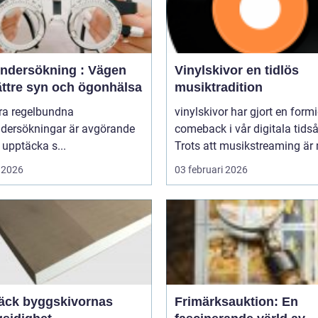
ndersökning : Vägen
Vinylskivor en tidlös
bättre syn och ögonhälsa
musiktradition
öra regelbundna
vinylskivor har gjort en form
dersökningar är avgörande
comeback i vår digitala tidså
t upptäcka s...
Trots att musikstreaming är 
 2026
03 februari 2026
äck byggskivornas
Frimärksauktion: En