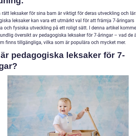
dning:
a rätt leksaker för sina barn är viktigt för deras utveckling och lä
iska leksaker kan vara ett utmärkt val för att främja 7-åringars
a och fysiska utveckling på ett roligt sätt. I denna artikel kommer
undlig översikt av pedagogiska leksaker för 7-åringar – vad de är
om finns tillgängliga, vilka som är populära och mycket mer.
är pedagogiska leksaker för 7-
ngar?