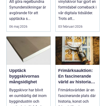
Att göra regelbundna
vinylskivor har gjort en
Synundersökningar är
formidabel comeback i
avgörande för att
vår digitala tidsålder.
upptäcka s...
Trots att
musikstreaming är m...
06 maj 2026
03 februari 2026
Upptäck
Frimärksauktion:
byggskivornas
En fascinerande
mångsidighet
värld av historia
och samlande
Byggskivor har blivit
Frimärksvärlden är en
en oumbärlig del inom
fascinerande plats där
byggindustrin och
historia, konst och