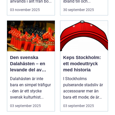
används i allt från bo...
ibland till och...
03 november 2025
30 september 2025
Den svenska
Keps Stockholm:
Dalahästen – en
ett modeuttryck
levande del av
med historia
Sveriges
Dalahästen är inte
I Stockholms
kulturhistoria.
bara en simpel träfigur
pulserande stadsliv är
- den är ett stycke
accessoarer mer än
svensk kulturhist...
bara ett mode; de är
uttryck f...
03 september 2025
03 september 2025