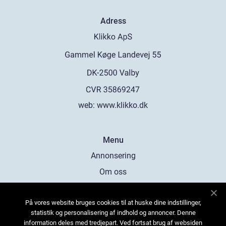
Adress
web:
www.klikko.dk
Menu
Annonsering
Om oss
Cookies
På vores website bruges cookies til at huske dine indstillinger,
Kontakta oss
statistik og personalisering af indhold og annoncer. Denne
Sitemap
information deles med tredjepart. Ved fortsat brug af websiden