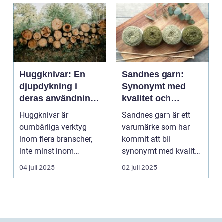
Huggknivar: En
Sandnes garn:
djupdykning i
Synonymt med
deras användning
kvalitet och
och betydelse
tradition
Huggknivar är
Sandnes garn är ett
oumbärliga verktyg
varumärke som har
inom flera branscher,
kommit att bli
inte minst inom
synonymt med kvalitet
skogsindustrin och ...
och tradition i...
04 juli 2025
02 juli 2025