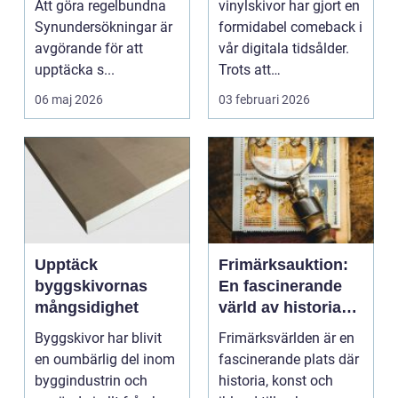
Att göra regelbundna
vinylskivor har gjort en
Synundersökningar är
formidabel comeback i
avgörande för att
vår digitala tidsålder.
upptäcka s...
Trots att
musikstreaming är m...
06 maj 2026
03 februari 2026
Upptäck
Frimärksauktion:
byggskivornas
En fascinerande
mångsidighet
värld av historia
och samlande
Byggskivor har blivit
Frimärksvärlden är en
en oumbärlig del inom
fascinerande plats där
byggindustrin och
historia, konst och