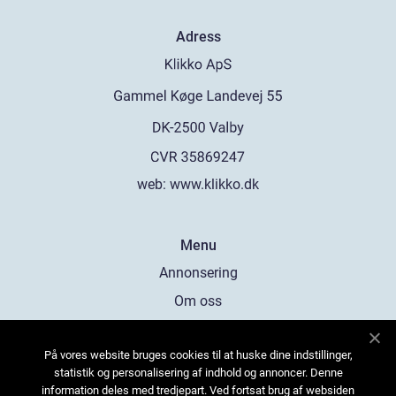
Adress
web:
www.klikko.dk
Menu
Annonsering
Om oss
Cookies
På vores website bruges cookies til at huske dine indstillinger,
Kontakta oss
statistik og personalisering af indhold og annoncer. Denne
Sitemap
information deles med tredjepart. Ved fortsat brug af websiden