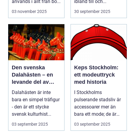
används i allt från bo...
ibland till och...
03 november 2025
30 september 2025
Den svenska
Keps Stockholm:
Dalahästen – en
ett modeuttryck
levande del av
med historia
Sveriges
Dalahästen är inte
I Stockholms
kulturhistoria.
bara en simpel träfigur
pulserande stadsliv är
- den är ett stycke
accessoarer mer än
svensk kulturhist...
bara ett mode; de är
uttryck f...
03 september 2025
03 september 2025