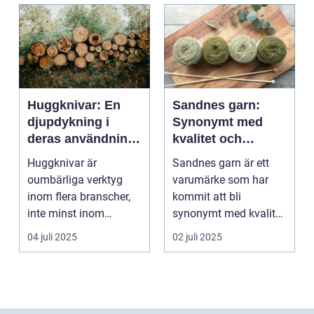
Huggknivar: En
Sandnes garn:
djupdykning i
Synonymt med
deras användning
kvalitet och
och betydelse
tradition
Huggknivar är
Sandnes garn är ett
oumbärliga verktyg
varumärke som har
inom flera branscher,
kommit att bli
inte minst inom
synonymt med kvalitet
skogsindustrin och ...
och tradition i...
04 juli 2025
02 juli 2025