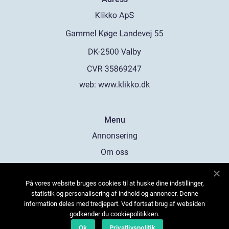
web:
www.klikko.dk
Menu
Annonsering
Om oss
Cookies
På vores website bruges cookies til at huske dine indstillinger,
Kontakta oss
statistik og personalisering af indhold og annoncer. Denne
Sitemap
information deles med tredjepart. Ved fortsat brug af websiden
godkender du cookiepolitikken.
Ok
Privatlivspolitik