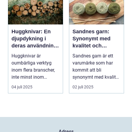
Huggknivar: En
Sandnes garn:
djupdykning i
Synonymt med
deras användning
kvalitet och
och betydelse
tradition
Huggknivar är
Sandnes garn är ett
oumbärliga verktyg
varumärke som har
inom flera branscher,
kommit att bli
inte minst inom
synonymt med kvalitet
skogsindustrin och ...
och tradition i...
04 juli 2025
02 juli 2025
Adress