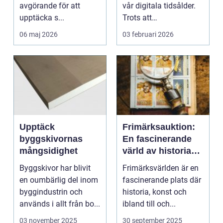
avgörande för att
vår digitala tidsålder.
upptäcka s...
Trots att
musikstreaming är m...
06 maj 2026
03 februari 2026
Upptäck
Frimärksauktion:
byggskivornas
En fascinerande
mångsidighet
värld av historia
och samlande
Byggskivor har blivit
Frimärksvärlden är en
en oumbärlig del inom
fascinerande plats där
byggindustrin och
historia, konst och
används i allt från bo...
ibland till och...
03 november 2025
30 september 2025