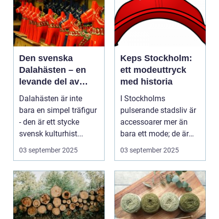
Den svenska
Keps Stockholm:
Dalahästen – en
ett modeuttryck
levande del av
med historia
Sveriges
Dalahästen är inte
I Stockholms
kulturhistoria.
bara en simpel träfigur
pulserande stadsliv är
- den är ett stycke
accessoarer mer än
svensk kulturhist...
bara ett mode; de är
uttryck f...
03 september 2025
03 september 2025