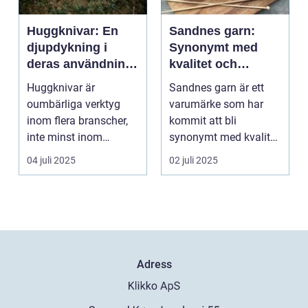
Huggknivar: En
Sandnes garn:
djupdykning i
Synonymt med
deras användning
kvalitet och
och betydelse
tradition
Huggknivar är
Sandnes garn är ett
oumbärliga verktyg
varumärke som har
inom flera branscher,
kommit att bli
inte minst inom
synonymt med kvalitet
skogsindustrin och ...
och tradition i...
04 juli 2025
02 juli 2025
Adress