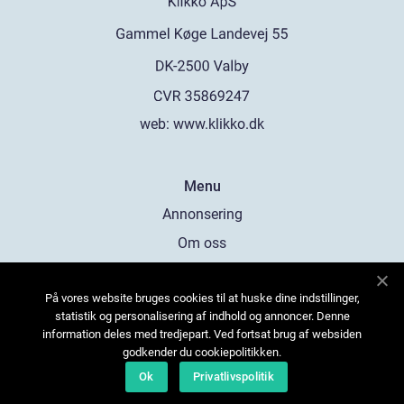
web:
www.klikko.dk
Menu
Annonsering
Om oss
Cookies
På vores website bruges cookies til at huske dine indstillinger,
Kontakta oss
statistik og personalisering af indhold og annoncer. Denne
Sitemap
information deles med tredjepart. Ved fortsat brug af websiden
godkender du cookiepolitikken.
Ok
Privatlivspolitik