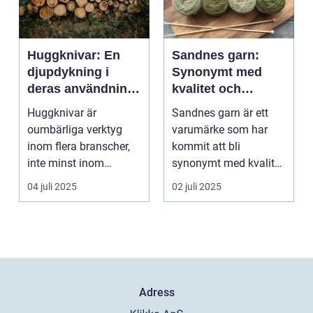
Huggknivar: En
Sandnes garn:
djupdykning i
Synonymt med
deras användning
kvalitet och
och betydelse
tradition
Huggknivar är
Sandnes garn är ett
oumbärliga verktyg
varumärke som har
inom flera branscher,
kommit att bli
inte minst inom
synonymt med kvalitet
skogsindustrin och ...
och tradition i...
04 juli 2025
02 juli 2025
Adress