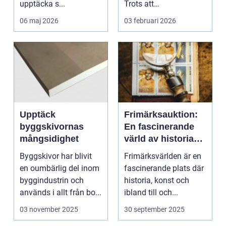
upptäcka s...
Trots att
musikstreaming är m...
06 maj 2026
03 februari 2026
Upptäck
Frimärksauktion:
byggskivornas
En fascinerande
mångsidighet
värld av historia
och samlande
Byggskivor har blivit
Frimärksvärlden är en
en oumbärlig del inom
fascinerande plats där
byggindustrin och
historia, konst och
används i allt från bo...
ibland till och...
03 november 2025
30 september 2025