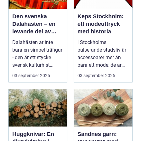
Den svenska
Keps Stockholm:
Dalahästen – en
ett modeuttryck
levande del av
med historia
Sveriges
Dalahästen är inte
I Stockholms
kulturhistoria.
bara en simpel träfigur
pulserande stadsliv är
- den är ett stycke
accessoarer mer än
svensk kulturhist...
bara ett mode; de är
uttryck f...
03 september 2025
03 september 2025
Huggknivar: En
Sandnes garn: