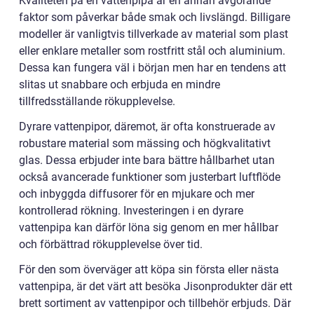
Kvaliteten på en vattenpipa är en annan avgörande
faktor som påverkar både smak och livslängd. Billigare
modeller är vanligtvis tillverkade av material som plast
eller enklare metaller som rostfritt stål och aluminium.
Dessa kan fungera väl i början men har en tendens att
slitas ut snabbare och erbjuda en mindre
tillfredsställande rökupplevelse.
Dyrare vattenpipor, däremot, är ofta konstruerade av
robustare material som mässing och högkvalitativt
glas. Dessa erbjuder inte bara bättre hållbarhet utan
också avancerade funktioner som justerbart luftflöde
och inbyggda diffusorer för en mjukare och mer
kontrollerad rökning. Investeringen i en dyrare
vattenpipa kan därför löna sig genom en mer hållbar
och förbättrad rökupplevelse över tid.
För den som överväger att köpa sin första eller nästa
vattenpipa, är det värt att besöka Jisonprodukter där ett
brett sortiment av vattenpipor och tillbehör erbjuds. Där