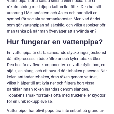
Vattenpipan, ofta kallad shisha eller hookah, är en
rökutrustning med djupa kulturella rötter. Den har sitt
ursprung i Mellanöstern och Asien och har blivit en
symbol för sociala sammankomster. Men vad är det
som gör vattenpipan så särskild, och vilka aspekter bör
man tänka på när man överväger att använda en?
Hur fungerar en vattenpipa?
En vattenpipa är ett fascinerande stycke ingenjörskonst
där rökprocessen både filtrerar och kyler tobaksröken.
Den består av flera komponenter: en vattenfylld bas, en
stjälk, en slang, och ett huvud där tobaken placeras. När
kolen antänder tobaken, dras röken genom vattnet,
vilket hjälper till att kyla ner och filtrera bort vissa
partiklar innan röken inandas genom slangen.
Tobakens smak förstärks ofta med frukter eller kryddor
för en unik rökupplevelse.
Vattenpipor har blivit populära inte enbart på grund av