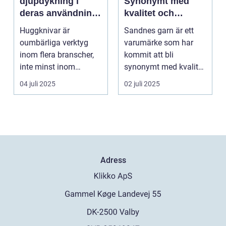
djupdykning i
Synonymt med
deras användning
kvalitet och
och betydelse
tradition
Huggknivar är
Sandnes garn är ett
oumbärliga verktyg
varumärke som har
inom flera branscher,
kommit att bli
inte minst inom
synonymt med kvalitet
skogsindustrin och ...
och tradition i...
04 juli 2025
02 juli 2025
Adress