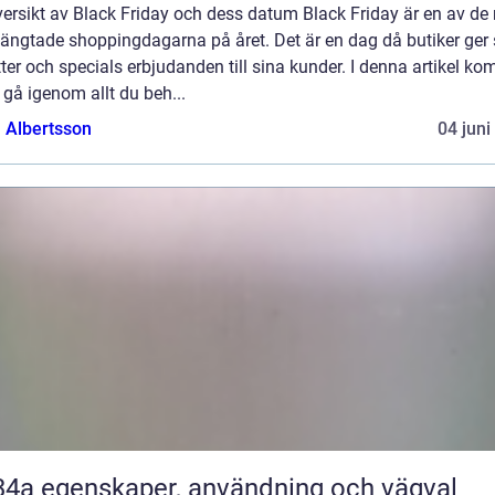
ersikt av Black Friday och dess datum Black Friday är en av de
längtade shoppingdagarna på året. Det är en dag då butiker ger 
ter och specials erbjudanden till sina kunder. I denna artikel k
t gå igenom allt du beh...
a Albertsson
04 juni
nvändning och vägval