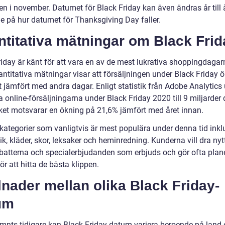
en i november. Datumet för Black Friday kan även ändras år till 
e på hur datumet för Thanksgiving Day faller.
titativa mätningar om Black Frid
riday är känt för att vara en av de mest lukrativa shoppingdaga
antitativa mätningar visar att försäljningen under Black Friday 
 jämfört med andra dagar. Enligt statistik från Adobe Analytics
a online-försäljningarna under Black Friday 2020 till 9 miljarder d
lket motsvarar en ökning på 21,6% jämfört med året innan.
kategorier som vanligtvis är mest populära under denna tid inkl
ik, kläder, skor, leksaker och heminredning. Kunderna vill dra nyt
abatterna och specialerbjudanden som erbjuds och gör ofta plane
ör att hitta de bästa klippen.
lnader mellan olika Black Friday-
um
nts tidigare kan Black Friday-datum variera beroende på land