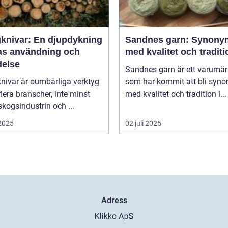
knivar: En djupdykning
Sandnes garn: Synony
ras användning och
med kvalitet och traditi
delse
Sandnes garn är ett varumä
nivar är oumbärliga verktyg
som har kommit att bli syn
lera branscher, inte minst
med kvalitet och tradition i...
kogsindustrin och ...
 2025
02 juli 2025
Adress