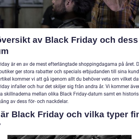
versikt av Black Friday och dess
um
riday är en av de mest efterlängtade shoppingdagarna på året. D
utiker ger stora rabatter och specials erbjudanden till sina kunde
rtikel kommer vi att gå igenom allt du behöver veta om vilket d
iday infaller och hur det skiljer sig från andra år. Vi kommer äve
ra skillnaderna mellan olika Black Friday-datum samt en historis
ng av dess för- och nackdelar.
är Black Friday och vilka typer f
?