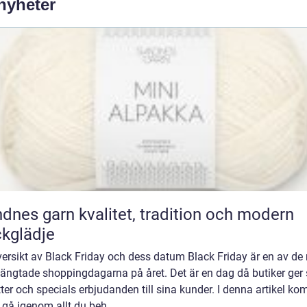
 nyheter
rn kvalitet, tradition och modern
ckglädje
ersikt av Black Friday och dess datum Black Friday är en av de
längtade shoppingdagarna på året. Det är en dag då butiker ger 
ter och specials erbjudanden till sina kunder. I denna artikel k
t gå igenom allt du beh...