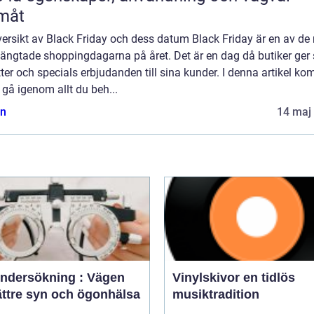
måt
ersikt av Black Friday och dess datum Black Friday är en av de
längtade shoppingdagarna på året. Det är en dag då butiker ger 
ter och specials erbjudanden till sina kunder. I denna artikel k
t gå igenom allt du beh...
n
14 maj
ndersökning : Vägen
Vinylskivor en tidlös
bättre syn och ögonhälsa
musiktradition