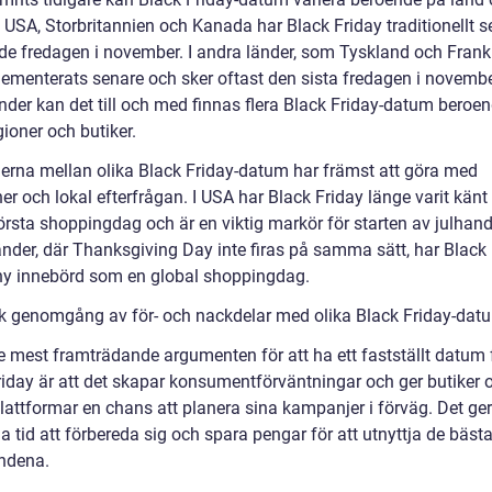
I USA, Storbritannien och Kanada har Black Friday traditionellt se
rde fredagen i november. I andra länder, som Tyskland och Frankr
lementerats senare och sker oftast den sista fredagen i november
änder kan det till och med finnas flera Black Friday-datum beroe
gioner och butiker.
derna mellan olika Black Friday-datum har främst att göra med
ner och lokal efterfrågan. I USA har Black Friday länge varit kän
örsta shoppingdag och är en viktig markör för starten av julhande
änder, där Thanksgiving Day inte firas på samma sätt, har Black
 ny innebörd som en global shoppingdag.
sk genomgång av för- och nackdelar med olika Black Friday-dat
de mest framträdande argumenten för att ha ett fastställt datum 
riday är att det skapar konsumentförväntningar och ger butiker 
plattformar en chans att planera sina kampanjer i förväg. Det ge
 tid att förbereda sig och spara pengar för att utnyttja de bäst
ndena.