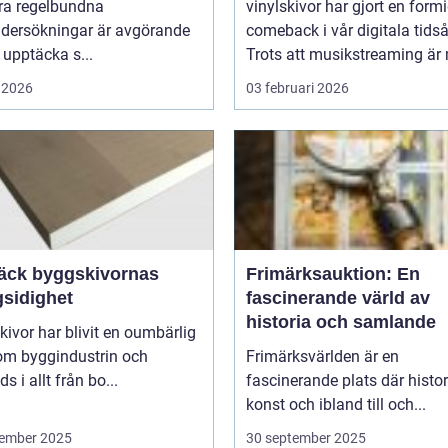
öra regelbundna
vinylskivor har gjort en form
dersökningar är avgörande
comeback i vår digitala tidså
t upptäcka s...
Trots att musikstreaming är 
 2026
03 februari 2026
äck byggskivornas
Frimärksauktion: En
sidighet
fascinerande värld av
historia och samlande
ivor har blivit en oumbärlig
nom byggindustrin och
Frimärksvärlden är en
s i allt från bo...
fascinerande plats där histor
konst och ibland till och...
ember 2025
30 september 2025