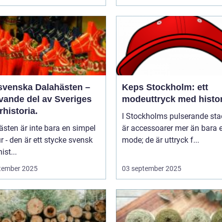
svenska Dalahästen –
Keps Stockholm: ett
evande del av Sveriges
modeuttryck med histor
rhistoria.
I Stockholms pulserande sta
sten är inte bara en simpel
är accessoarer mer än bara e
ur - den är ett stycke svensk
mode; de är uttryck f...
ist...
tember 2025
03 september 2025