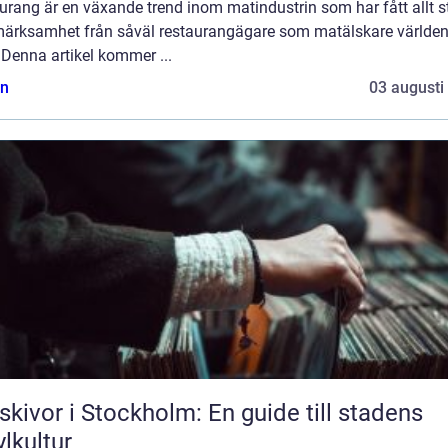
urang är en växande trend inom matindustrin som har fått allt s
ärksamhet från såväl restaurangägare som matälskare världe
 Denna artikel kommer ...
n
03 augusti
skivor i Stockholm: En guide till stadens
ylkultur