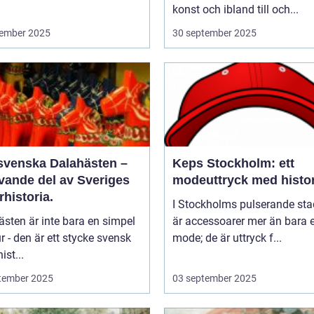
konst och ibland till och...
ember 2025
30 september 2025
svenska Dalahästen –
Keps Stockholm: ett
evande del av Sveriges
modeuttryck med histor
rhistoria.
I Stockholms pulserande sta
sten är inte bara en simpel
är accessoarer mer än bara e
ur - den är ett stycke svensk
mode; de är uttryck f...
ist...
tember 2025
03 september 2025