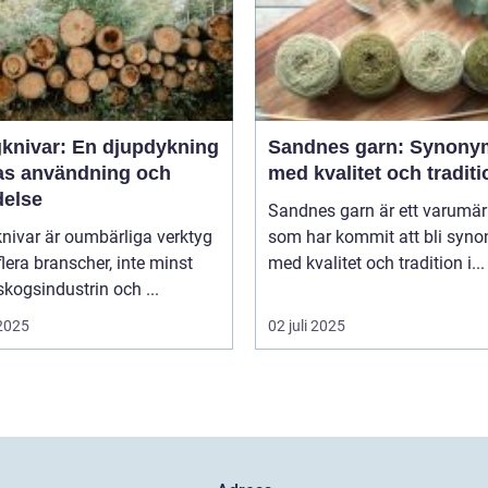
knivar: En djupdykning
Sandnes garn: Synony
ras användning och
med kvalitet och traditi
delse
Sandnes garn är ett varumä
nivar är oumbärliga verktyg
som har kommit att bli syn
lera branscher, inte minst
med kvalitet och tradition i...
kogsindustrin och ...
 2025
02 juli 2025