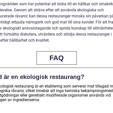
ngvärlden som har potential att bidra till en hållbar och smakrik
evelse. Genom att sträva efter att använda ekologiska och
ucerade råvaror, kan dessa restauranger minska sin påverkan p
tidigt erbjuda näringsrik och god mat till sina kunder. För att 
av ekologiskt ansvarstagande och sprida kunskap till allmänhete
att fortsätta diskutera, utvärdera och stödja dessa restauranger i
efter hållbarhet och kvalitet.
FAQ
d är en ekologisk restaurang?
kologisk restaurang är en etablering som serverar mat tillagad 
ogiska råvaror, vilket innebär att inga kemiska bekämpningsmede
tgödningar eller genetiskt modifierade organismer används vid
ngen av ingredienserna.