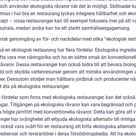
 och använder ekologiska råvaror när det är möjligt. Skillnader k
nnas i hur bra en restaurang lyckas integrera hållbarhet och ekol
cept – vissa restauranger kan till exempel fokusera mer på att v
eutrala, medan andra kan ha ett starkt samhällsengagemang.
orisk genomgång av för- och nackdelar med olika ”ekologisk res
på en ekologisk restaurang har flera fördelar. Ekologiska ingredi
fta vara mer näringsrika och ha en bättre smak än konventionell
åvaror. Dessa restauranger kan också bidra till att bevara biolo
d och skydda vattenresurser genom att minska användningen 
ier. Dessutom stödjer man hållbara jordbruk och producenter n
tt äta på ekologiska restauranger.
e fördelar som finns med ekologiska restauranger, kan det också
gar. Tillgången på ekologiska råvaror kan vara begränsad och p
a högre jämfört med konventionella råvaror. Detta kan göra att v
nger har svårigheter att erbjuda ekologiska alternativ till rimliga 
också vara svårt för en restaurang att hitta ekologiska alternati
redienser och leverantörer i deras försörjningskedja. Att ha ekol