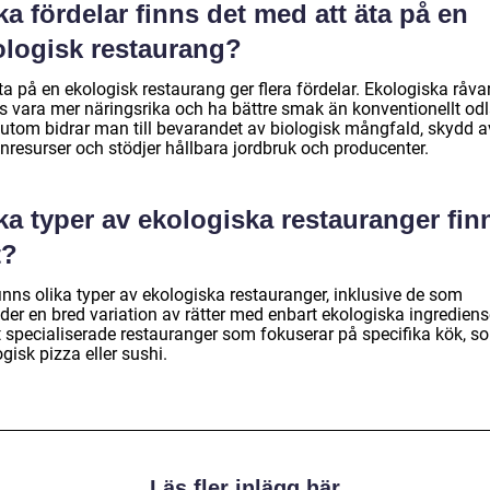
ka fördelar finns det med att äta på en
ologisk restaurang?
ta på en ekologisk restaurang ger flera fördelar. Ekologiska råva
s vara mer näringsrika och ha bättre smak än konventionellt od
utom bidrar man till bevarandet av biologisk mångfald, skydd a
nresurser och stödjer hållbara jordbruk och producenter.
ka typer av ekologiska restauranger fin
t?
inns olika typer av ekologiska restauranger, inklusive de som
der en bred variation av rätter med enbart ekologiska ingrediens
 specialiserade restauranger som fokuserar på specifika kök, s
gisk pizza eller sushi.
Läs fler inlägg här