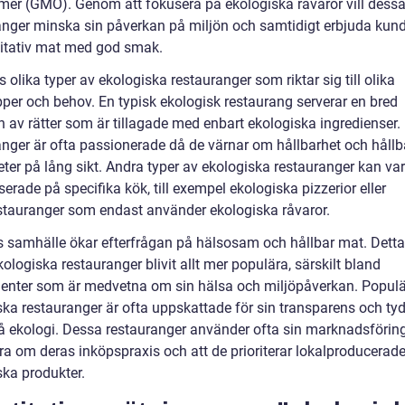
mer (GMO). Genom att fokusera på ekologiska råvaror vill dess
anger minska sin påverkan på miljön och samtidigt erbjuda kun
itativ mat med god smak.
s olika typer av ekologiska restauranger som riktar sig till olika
per och behov. En typisk ekologisk restaurang serverar en bred
on av rätter som är tillagade med enbart ekologiska ingredienser
anger är ofta passionerade då de värnar om hållbarhet och hållb
eter på lång sikt. Andra typer av ekologiska restauranger kan va
serade på specifika kök, till exempel ekologiska pizzerior eller
stauranger som endast använder ekologiska råvaror.
s samhälle ökar efterfrågan på hälsosam och hållbar mat. Detta 
 ekologiska restauranger blivit allt mer populära, särskilt bland
nter som är medvetna om sin hälsa och miljöpåverkan. Popul
ska restauranger är ofta uppskattade för sin transparens och tyd
å ekologi. Dessa restauranger använder ofta sin marknadsföring 
ra om deras inköpspraxis och att de prioriterar lokalproducerad
ska produkter.