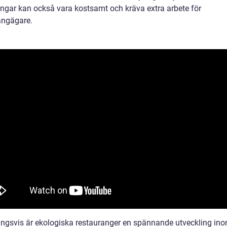
ringar kan också vara kostsamt och kräva extra arbete för
angägare.
ingsvis är ekologiska restauranger en spännande utveckling in