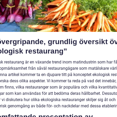
vergripande, grundlig översikt ö
ologisk restaurang”
sk restaurang är en växande trend inom matindustrin som har fåt
uppmärksamhet från såväl restaurangägare som matälskare vär
enna artikel kommer ta en djupare titt på konceptet ekologisk re
rska dess olika aspekter. Vi kommer ta reda på vad det innebär, 
m finns, vilka restauranger som är populära och vilka kvantitati
ar som kan användas för att bedöma deras hållbarhet. Dessut
i diskutera hur olika ekologiska restauranger skiljer sig åt och
orisk genomgång av både för- och nackdelar med dessa etablerin
omfattande presentation av