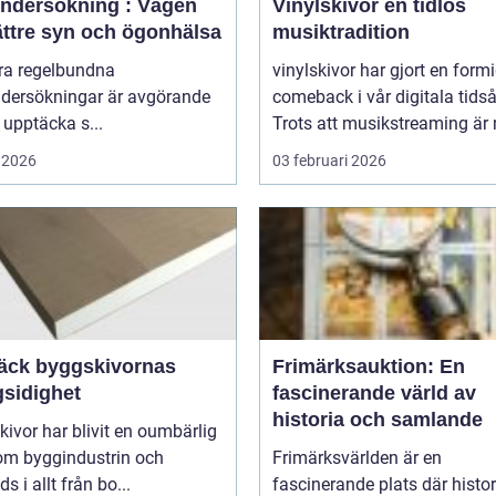
ndersökning : Vägen
Vinylskivor en tidlös
bättre syn och ögonhälsa
musiktradition
öra regelbundna
vinylskivor har gjort en form
dersökningar är avgörande
comeback i vår digitala tidså
t upptäcka s...
Trots att musikstreaming är 
 2026
03 februari 2026
äck byggskivornas
Frimärksauktion: En
sidighet
fascinerande värld av
historia och samlande
ivor har blivit en oumbärlig
nom byggindustrin och
Frimärksvärlden är en
s i allt från bo...
fascinerande plats där histor