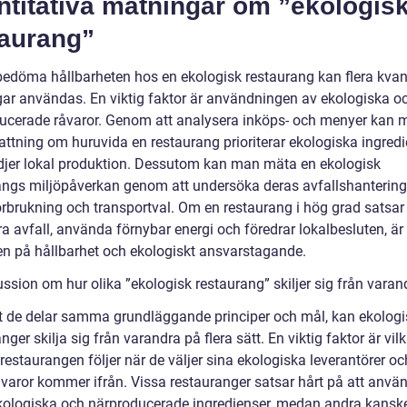
ntitativa mätningar om ”ekologis
taurang”
 bedöma hållbarheten hos en ekologisk restaurang kan flera kvan
ar användas. En viktig faktor är användningen av ekologiska o
ucerade råvaror. Genom att analysera inköps- och menyer kan 
attning om huruvida en restaurang prioriterar ekologiska ingred
djer lokal produktion. Dessutom kan man mäta en ekologisk
angs miljöpåverkan genom att undersöka deras avfallshantering
örbrukning och transportval. Om en restaurang i hög grad satsar 
a avfall, använda förnybar energi och föredrar lokalbesluten, är
ken på hållbarhet och ekologiskt ansvarstagande.
ssion om hur olika ”ekologisk restaurang” skiljer sig från varan
tt de delar samma grundläggande principer och mål, kan ekolog
nger skilja sig från varandra på flera sätt. En viktig faktor är vil
r restaurangen följer när de väljer sina ekologiska leverantörer oc
åvaror kommer ifrån. Vissa restauranger satsar hårt på att anvä
ologiska och närproducerade ingredienser, medan andra kansk