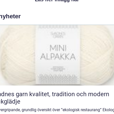
 nyheter
rn kvalitet, tradition och modern
ckglädje
ergripande, grundlig översikt över ”ekologisk restaurang” Ekolo