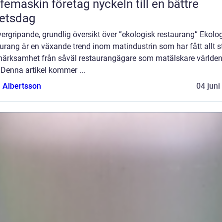
askin företag nyckeln till en bättre
etsdag
ergripande, grundlig översikt över ”ekologisk restaurang” Ekolo
urang är en växande trend inom matindustrin som har fått allt s
ärksamhet från såväl restaurangägare som matälskare världe
 Denna artikel kommer ...
a Albertsson
04 juni