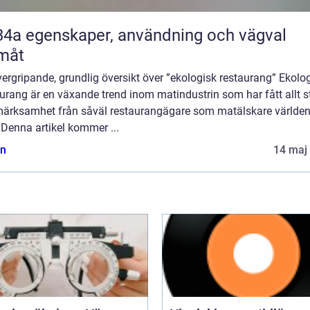
nvändning och vägval
måt
ergripande, grundlig översikt över ”ekologisk restaurang” Ekolo
urang är en växande trend inom matindustrin som har fått allt s
ärksamhet från såväl restaurangägare som matälskare världe
 Denna artikel kommer ...
n
14 maj