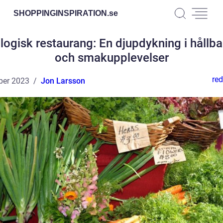
SHOPPINGINSPIRATION.
se
logisk restaurang: En djupdykning i hållba
och smakupplevelser
red
ber 2023
Jon Larsson