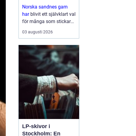
stickglädje
Norska sandnes garn
har
blivit ett självklart val
för många som stickar
och virkar i Sverige.
03 augusti 2026
Kombinationen av hög
kvalitet, genomtänkta
färger och mönster som
följer trender gör ...
LP-skivor i
Stockholm: En