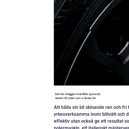
Att hålla sin bil skinande ren och fr
yrkesverksamma inom biltvätt och det
effektiv utan också ge ett resultat
polermaskin, ett italienskt mästerver