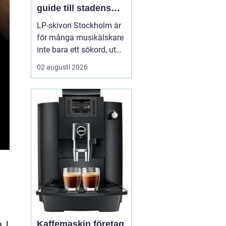
guide till stadens
vinylkultur
LP-skivori Stockholm är
för många musikälskare
inte bara ett sökord, utan
en dörr in till en levande
02 augusti 2026
kultur av butiker, samlare
och nyfikna nybörjare. I
Stockholm har
vinylformatet fått ett
tydligt uppsving d...
Kaffemaskin företag
. I