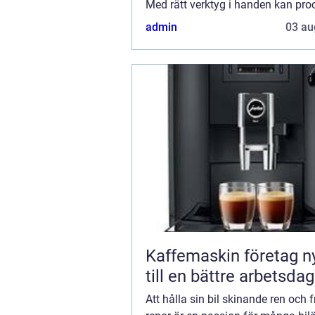
Med rätt verktyg i handen kan pr
inte bara bli effektiv utan ocks&ari.
admin
03 au
Kaffemaskin företag nyckeln
till en bättre arbetsdag
Att hålla sin bil skinande ren och f