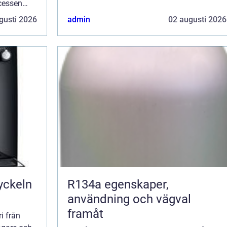
inte bara bli effektiv utan ocks&ari...
ocessen
..
gusti 2026
admin
02 augusti 2026
R134a egenskaper,
användning och vägval
framåt
ri från