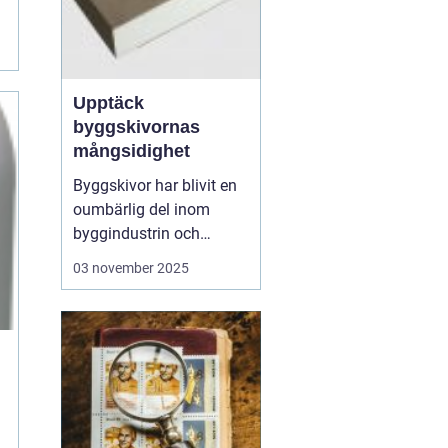
Upptäck
byggskivornas
mångsidighet
Byggskivor har blivit en
oumbärlig del inom
byggindustrin och
används i allt från
03 november 2025
bostadsprojekt till
kommersiella
byggnader. Dessa
mångsidiga material
erbjuder en rad olika
fördelar, inklusive styrka,
hållbarhet och ...