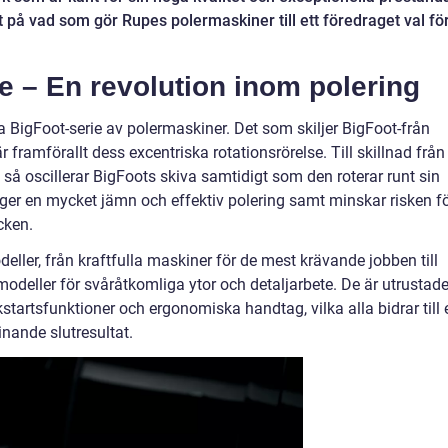
tt på vad som gör Rupes polermaskiner till ett föredraget val fö
e – En revolution inom polering
 BigFoot-serie av polermaskiner. Det som skiljer BigFoot-från
ramförallt dess excentriska rotationsrörelse. Till skillnad från
, så oscillerar BigFoots skiva samtidigt som den roterar runt sin
 ger en mycket jämn och effektiv polering samt minskar risken f
cken.
deller, från kraftfulla maskiner för de mest krävande jobben till
eller för svåråtkomliga ytor och detaljarbete. De är utrustad
startsfunktioner och ergonomiska handtag, vilka alla bidrar till 
nande slutresultat.