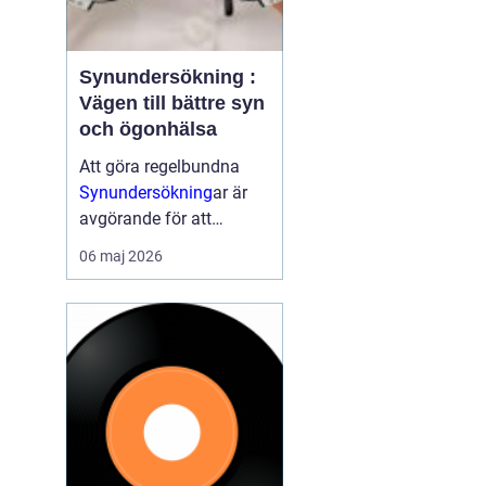
Synundersökning :
Vägen till bättre syn
och ögonhälsa
Att göra regelbundna
Synundersökning
ar är
avgörande för att
upptäcka synfel i tid
06 maj 2026
samt för att identifiera
eventuella
ögonsjukdomar. En
synundersökning ka...