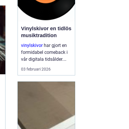
Vinylskivor en tidlös
musiktradition
vinylskivor
har gjort en
formidabel comeback i
vår digitala tidsålder.
Trots att
03 februari 2026
musikstreaming är mer
populärt än någonsin,
fortsätter den klassiska
skivan att charma både
gamla och nya musikk...