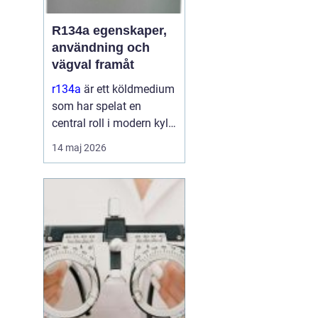
R134a egenskaper,
användning och
vägval framåt
r134a
är ett köldmedium
som har spelat en
central roll i modern kyl-
och
14 maj 2026
luftkonditioneringsteknik
sedan 1990talet. Det
används i allt från bilars
AC till kommersiella
frysanläggningar och
medicinteknisk ut...