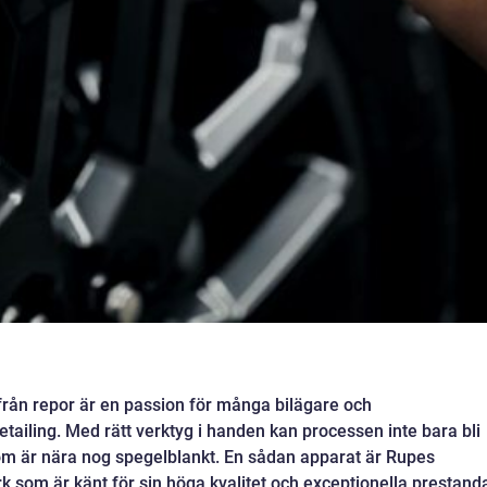
i från repor är en passion för många bilägare och
ailing. Med rätt verktyg i handen kan processen inte bara bli
 som är nära nog spegelblankt. En sådan apparat är Rupes
k som är känt för sin höga kvalitet och exceptionella prestanda