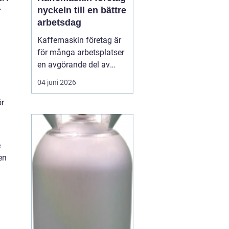
nyckeln till en bättre
r
arbetsdag
Kaffemaskin företag är
för många arbetsplatser
en avgörande del av
vardagen. Kaffe har
04 juni 2026
blivit en naturlig
samlingspunkt där
ör
medarbetare mötas,
hämta energi och skapa
nya idéer. En
e
genomtänkt
en
kaffelösning handlar
inte bara om drycken i
koppen, utan om...