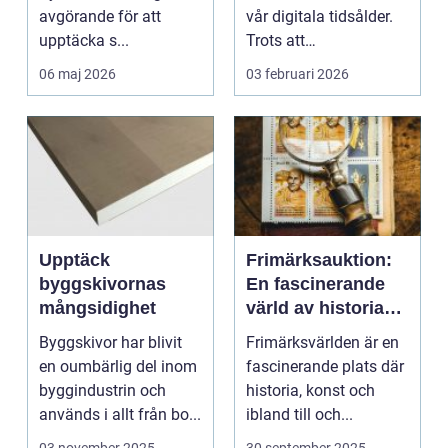
avgörande för att
vår digitala tidsålder.
upptäcka s...
Trots att
musikstreaming är m...
06 maj 2026
03 februari 2026
Upptäck
Frimärksauktion:
byggskivornas
En fascinerande
mångsidighet
värld av historia
och samlande
Byggskivor har blivit
Frimärksvärlden är en
en oumbärlig del inom
fascinerande plats där
byggindustrin och
historia, konst och
används i allt från bo...
ibland till och...