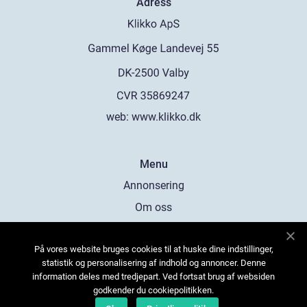
Adress
web:
www.klikko.dk
Menu
Annonsering
Om oss
Cookies
På vores website bruges cookies til at huske dine indstillinger,
Kontakta oss
statistik og personalisering af indhold og annoncer. Denne
Sitemap
information deles med tredjepart. Ved fortsat brug af websiden
godkender du cookiepolitikken.