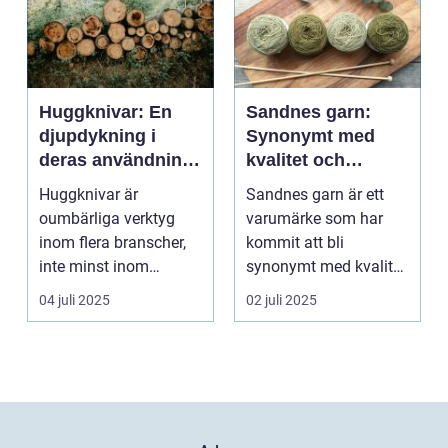
Huggknivar: En
Sandnes garn:
djupdykning i
Synonymt med
deras användning
kvalitet och
och betydelse
tradition
Huggknivar är
Sandnes garn är ett
oumbärliga verktyg
varumärke som har
inom flera branscher,
kommit att bli
inte minst inom
synonymt med kvalitet
skogsindustrin och ...
och tradition i...
04 juli 2025
02 juli 2025