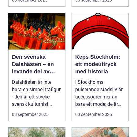
03 november 2025
30 september 2025
Den svenska
Keps Stockholm:
Dalahästen – en
ett modeuttryck
levande del av
med historia
Sveriges
Dalahästen är inte
I Stockholms
kulturhistoria.
bara en simpel träfigur
pulserande stadsliv är
- den är ett stycke
accessoarer mer än
svensk kulturhist...
bara ett mode; de är
uttryck f...
03 september 2025
03 september 2025