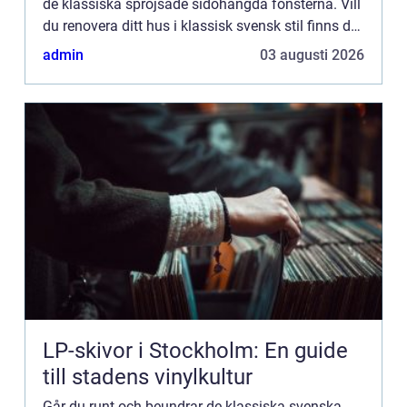
de klassiska spröjsade sidohängda fönsterna. Vill
du renovera ditt hus i klassisk svensk stil finns det
underbara moderna lösningar när det kommer til...
admin
03 augusti 2026
LP-skivor i Stockholm: En guide
till stadens vinylkultur
Går du runt och beundrar de klassiska svenska