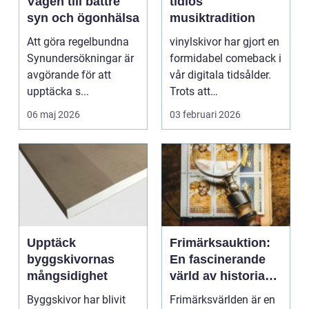
Vägen till bättre
tidlös
syn och ögonhälsa
musiktradition
Att göra regelbundna
vinylskivor har gjort en
Synundersökningar är
formidabel comeback i
avgörande för att
vår digitala tidsålder.
upptäcka s...
Trots att
musikstreaming är m...
06 maj 2026
03 februari 2026
Upptäck
Frimärksauktion:
byggskivornas
En fascinerande
mångsidighet
värld av historia
och samlande
Byggskivor har blivit
Frimärksvärlden är en