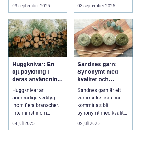
uttryck f...
03 september 2025
03 september 2025
Huggknivar: En
Sandnes garn:
djupdykning i
Synonymt med
deras användning
kvalitet och
och betydelse
tradition
Huggknivar är
Sandnes garn är ett
oumbärliga verktyg
varumärke som har
inom flera branscher,
kommit att bli
inte minst inom
synonymt med kvalitet
skogsindustrin och ...
och tradition i...
04 juli 2025
02 juli 2025