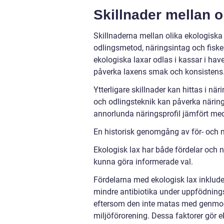
Skillnader mellan o
Skillnaderna mellan olika ekologisk
odlingsmetod, näringsintag och fisken
ekologiska laxar odlas i kassar i ha
påverka laxens smak och konsistens
Ytterligare skillnader kan hittas i nä
och odlingsteknik kan påverka näring
annorlunda näringsprofil jämfört med
En historisk genomgång av för- och 
Ekologisk lax har både fördelar och n
kunna göra informerade val.
Fördelarna med ekologisk lax inklude
mindre antibiotika under uppfödning
eftersom den inte matas med genmod
miljöförorening. Dessa faktorer gör eko