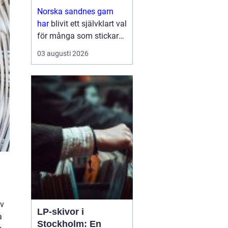
stickglädje
Norska sandnes garn
har
blivit ett självklart val
för många som stickar
och virkar i Sverige.
03 augusti 2026
Kombinationen av hög
kvalitet, genomtänkta
färger och mönster som
följer trender gör ...
av
LP-skivor i
a
Stockholm: En