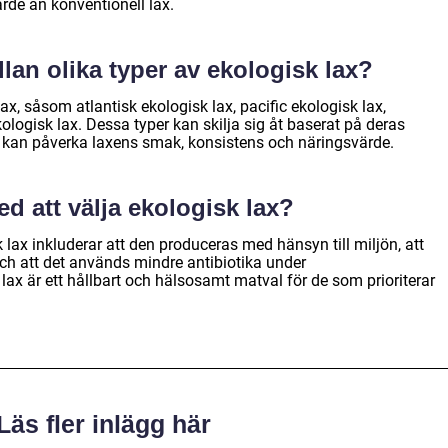
rde än konventionell lax.
lan olika typer av ekologisk lax?
lax, såsom atlantisk ekologisk lax, pacific ekologisk lax,
logisk lax. Dessa typer kan skilja sig åt baserat på deras
t kan påverka laxens smak, konsistens och näringsvärde.
ed att välja ekologisk lax?
 lax inkluderar att den produceras med hänsyn till miljön, att
ch att det används mindre antibiotika under
ax är ett hållbart och hälsosamt matval för de som prioriterar
Läs fler inlägg här