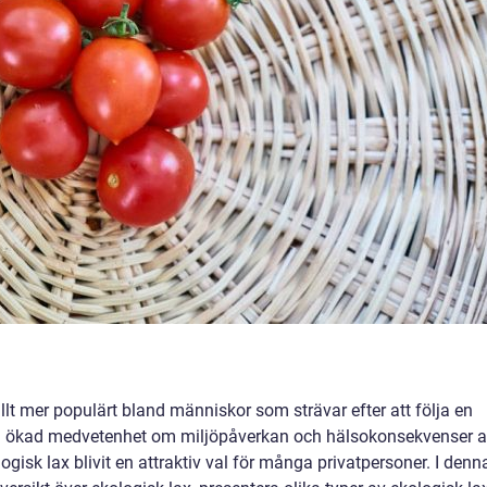
allt mer populärt bland människor som strävar efter att följa en
 en ökad medvetenhet om miljöpåverkan och hälsokonsekvenser 
gisk lax blivit en attraktiv val för många privatpersoner. I denn