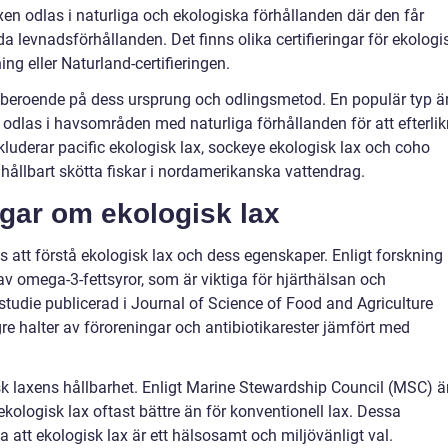
xen odlas i naturliga och ekologiska förhållanden där den får
oda levnadsförhållanden. Det finns olika certifieringar för ekologi
g eller Naturland-certifieringen.
ax beroende på dess ursprung och odlingsmetod. En populär typ ä
 odlas i havsområden med naturliga förhållanden för att efterli
nkluderar pacific ekologisk lax, sockeye ekologisk lax och coho
hållbart skötta fiskar i nordamerikanska vattendrag.
ngar om ekologisk lax
 att förstå ekologisk lax och dess egenskaper. Enligt forskning
 av omega-3-fettsyror, som är viktiga för hjärthälsan och
tudie publicerad i Journal of Science of Food and Agriculture
re halter av föroreningar och antibiotikarester jämfört med
k laxens hållbarhet. Enligt Marine Stewardship Council (MSC) ä
 ekologisk lax oftast bättre än för konventionell lax. Dessa
la att ekologisk lax är ett hälsosamt och miljövänligt val.