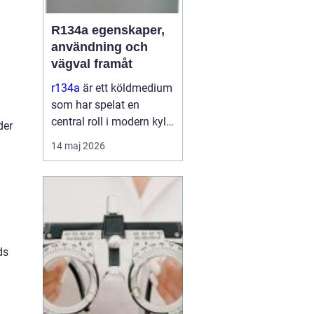
R134a egenskaper,
användning och
vägval framåt
r134a
är ett köldmedium
som har spelat en
central roll i modern kyl-
der
och
14 maj 2026
luftkonditioneringsteknik
sedan 1990talet. Det
används i allt från bilars
AC till kommersiella
frysanläggningar och
medicinteknisk ut...
ds