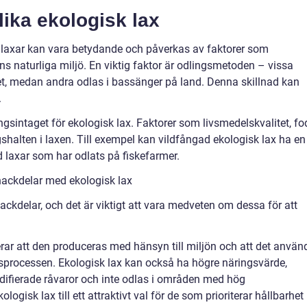
lika ekologisk lax
a laxar kan vara betydande och påverkas av faktorer som
s naturliga miljö. En viktig faktor är odlingsmetoden – vissa
vet, medan andra odlas i bassänger på land. Denna skillnad kan
.
ringsintaget för ekologisk lax. Faktorer som livsmedelskvalitet, fo
shalten i laxen. Till exempel kan vildfångad ekologisk lax ha en
 laxar som har odlats på fiskefarmer.
nackdelar med ekologisk lax
ackdelar, och det är viktigt att vara medveten om dessa för att
rar att den produceras med hänsyn till miljön och att det använ
sprocessen. Ekologisk lax kan också ha högre näringsvärde,
ifierade råvaror och inte odlas i områden med hög
logisk lax till ett attraktivt val för de som prioriterar hållbarhet