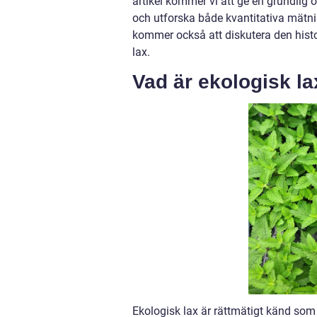
artikel kommer vi att ge en grundlig ö
och utforska både kvantitativa mätnin
kommer också att diskutera den histo
lax.
Vad är ekologisk la
Ekologisk lax är rättmätigt känd so