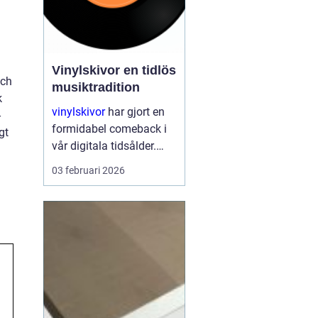
Vinylskivor en tidlös
och
musiktradition
k
vinylskivor
har gjort en
-
formidabel comeback i
gt
vår digitala tidsålder.
Trots att
03 februari 2026
musikstreaming är mer
populärt än någonsin,
fortsätter den klassiska
skivan att charma både
gamla och nya musikk...