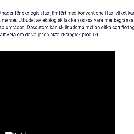
nader för ekologisk lax jämfört med konventionell lax, vilket ka
umenter. Utbudet av ekologisk lax kan också vara mer begränsat
vissa områden. Dessutom kan skillnaderna mellan olika certifierin
 att veta om de väljer en äkta ekologisk produkt.