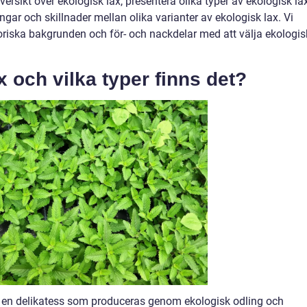
versikt över ekologisk lax, presentera olika typer av ekologisk la
gar och skillnader mellan olika varianter av ekologisk lax. Vi
riska bakgrunden och för- och nackdelar med att välja ekologis
x och vilka typer finns det?
m en delikatess som produceras genom ekologisk odling och