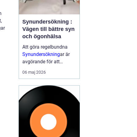
n
,
Synundersökning :
gar
Vägen till bättre syn
och ögonhälsa
Att göra regelbundna
Synundersökning
ar är
avgörande för att
upptäcka synfel i tid
06 maj 2026
samt för att identifiera
eventuella
ögonsjukdomar. En
synundersökning ka...