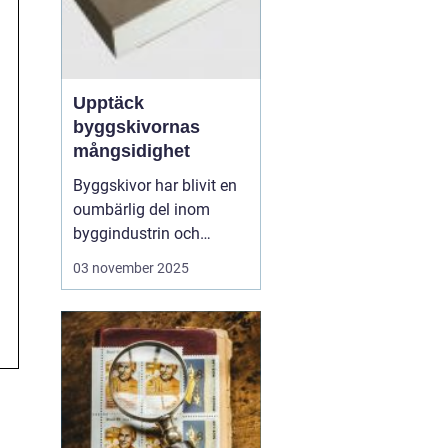
Upptäck
byggskivornas
mångsidighet
Byggskivor har blivit en
oumbärlig del inom
byggindustrin och
används i allt från
03 november 2025
bostadsprojekt till
kommersiella
byggnader. Dessa
mångsidiga material
erbjuder en rad olika
fördelar, inklusive styrka,
hållbarhet och ...