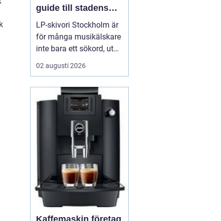
x
guide till stadens
vinylkultur
k
LP-skivori Stockholm är
för många musikälskare
inte bara ett sökord, utan
en dörr in till en levande
02 augusti 2026
kultur av butiker, samlare
och nyfikna nybörjare. I
Stockholm har
vinylformatet fått ett
tydligt uppsving d...
Kaffemaskin företag