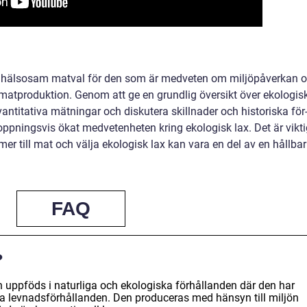
ch hälsosam matval för den som är medveten om miljöpåverkan 
matproduktion. Genom att ge en grundlig översikt över ekologis
kvantitativa mätningar och diskutera skillnader och historiska för
oppningsvis ökat medvetenheten kring ekologisk lax. Det är vikti
er till mat och välja ekologisk lax kan vara en del av en hållbar
FAQ
?
h uppföds i naturliga och ekologiska förhållanden där den har
goda levnadsförhållanden. Den produceras med hänsyn till miljön