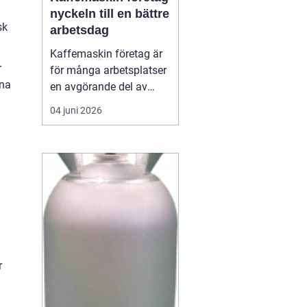
nyckeln till en bättre
sk
arbetsdag
Kaffemaskin företag är
r
för många arbetsplatser
kna
en avgörande del av
vardagen. Kaffe har
04 juni 2026
blivit en naturlig
samlingspunkt där
medarbetare mötas,
hämta energi och skapa
nya idéer. En
genomtänkt
kaffelösning handlar
inte bara om drycken i
koppen, utan om...
r