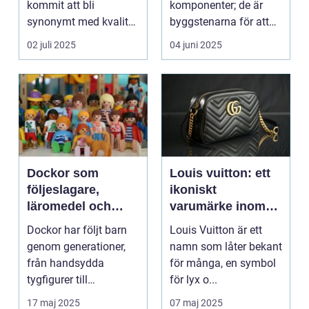
kommit att bli
komponenter; de är
synonymt med kvalitet
byggstenarna för att
och tradition i...
sk...
02 juli 2025
04 juni 2025
Dockor som
Louis vuitton: ett
följeslagare,
ikoniskt
läromedel och
varumärke inom
minnen för livet
modevärlden
Dockor har följt barn
Louis Vuitton är ett
genom generationer,
namn som låter bekant
från handsydda
för många, en symbol
tygfigurer till
för lyx o...
verklighetstrogna
17 maj 2025
07 maj 2025