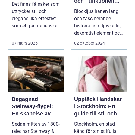
och Funktionell
Det finns få saker som
Belysning
uttrycker stil och
Blockljus har en lång
elegans lika effektivt
och fascinerande
som ett par italienska
historia som ljuskälla,
skor. ...
dekorativt element och
sym...
07 mars 2025
02 oktober 2024
Begagnad
Upptäck Handskar
Steinway-flygel:
i Stockholm: En
En skapelse av
guide till stil och
ljud och konst
skydd
Sedan mitten av 1800-
Stockholm, en stad
talet har Steinway &
känd för sin stilfulla