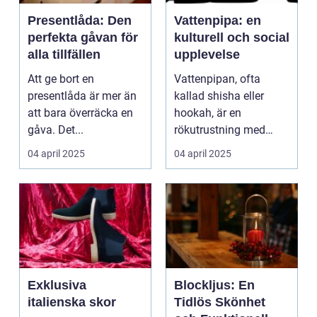
Presentlåda: Den
Vattenpipa: en
perfekta gåvan för
kulturell och social
alla tillfällen
upplevelse
Att ge bort en
Vattenpipan, ofta
presentlåda är mer än
kallad shisha eller
att bara överräcka en
hookah, är en
gåva. Det...
rökutrustning med
djupa kulturella r&o...
04 april 2025
04 april 2025
Exklusiva
Blockljus: En
italienska skor
Tidlös Skönhet