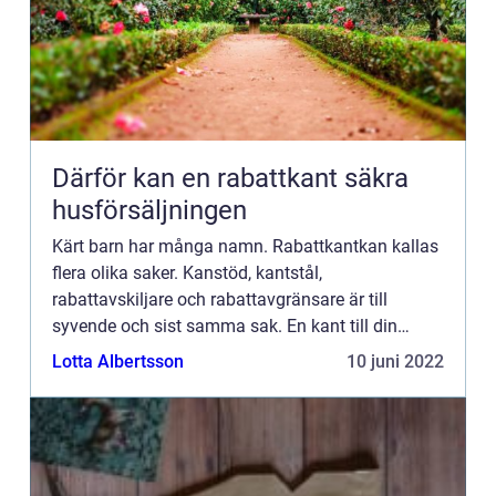
Därför kan en rabattkant säkra
husförsäljningen
Kärt barn har många namn. Rabattkantkan kallas
flera olika saker. Kanstöd, kantstål,
rabattavskiljare och rabattavgränsare är till
syvende och sist samma sak. En kant till din
rabatt. I dag väljer många att sätta in en
Lotta Albertsson
10 juni 2022
rabattkant i snygg corten, som ...