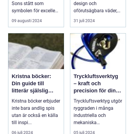
Sons stått som
design och
symbolen för excellens
oförutsägbara väder,
inom ...
&...
09 augusti 2024
31 juli 2024
Kristna böcker:
Tryckluftsverktyg
Din guide till
– kraft och
litterär själslig
precision för dina
fördjupning
projekt
Kristna böcker erbjuder
Tryckluftsverktyg utgör
inte bara andlig spis
ryggraden i många
utan är också en källa
industriella och
till inspi...
mekaniska
arbetsmiljöer, ...
06 juli 2024
05 juli 2024