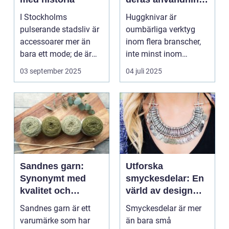
och betydelse
I Stockholms
Huggknivar är
pulserande stadsliv är
oumbärliga verktyg
accessoarer mer än
inom flera branscher,
bara ett mode; de är
inte minst inom
uttryck f...
skogsindustrin och ...
03 september 2025
04 juli 2025
Sandnes garn:
Utforska
Synonymt med
smyckesdelar: En
kvalitet och
värld av design
tradition
och kreativitet
Sandnes garn är ett
Smyckesdelar är mer
varumärke som har
än bara små