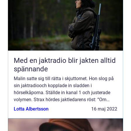
Med en jaktradio blir jakten alltid
spännande
Malin satte sig till rätta i skjuttornet. Hon slog på
sin jaktradiooch kopplade in sladden i
hörselkåporna. Ställde in kanal 1 och justerade
volymen. Strax hördes jaktledarens röst: “Om
någon inte är på plats så säg till nu.” Ett svar kom
Lotta Albertsson
16 maj 2022
från Erik: ...