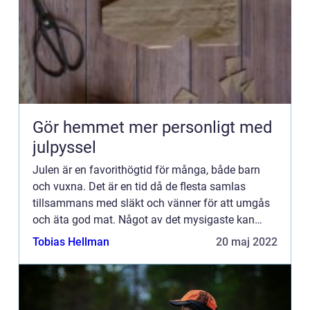
Gör hemmet mer personligt med
julpyssel
Julen är en favorithögtid för många, både barn
och vuxna. Det är en tid då de flesta samlas
tillsammans med släkt och vänner för att umgås
och äta god mat. Något av det mysigaste kan
dock ändå vara dagarna som leder fram till
Tobias Hellman
20 maj 2022
julafton, då man pysslar...