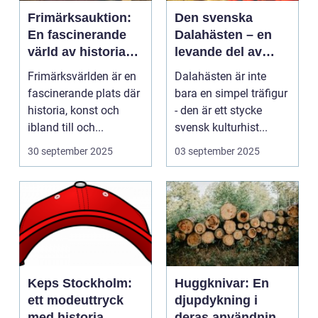
Frimärksauktion:
Den svenska
En fascinerande
Dalahästen – en
värld av historia
levande del av
och samlande
Sveriges
Frimärksvärlden är en
Dalahästen är inte
kulturhistoria.
fascinerande plats där
bara en simpel träfigur
historia, konst och
- den är ett stycke
ibland till och...
svensk kulturhist...
30 september 2025
03 september 2025
Keps Stockholm:
Huggknivar: En
ett modeuttryck
djupdykning i
med historia
deras användning