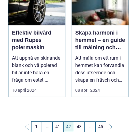
Effektiv bilvård
Skapa harmoni i
med Rupes
hemmet – en guide
polermaskin
till målning och
färgval med Jotun
Att uppnå en skinande
Att måla om ett rum i
blank och välpolerad
hemmet kan förvandla
bil är inte bara en
dess utseende och
fråga om esteti...
skapa en fräsch och
inb...
10 april 2024
08 april 2024
1
…
41
42
43
…
45