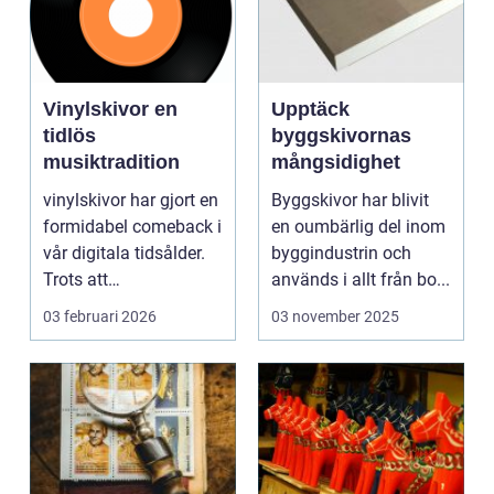
Vinylskivor en
Upptäck
tidlös
byggskivornas
musiktradition
mångsidighet
vinylskivor har gjort en
Byggskivor har blivit
formidabel comeback i
en oumbärlig del inom
vår digitala tidsålder.
byggindustrin och
Trots att
används i allt från bo...
musikstreaming är m...
03 februari 2026
03 november 2025