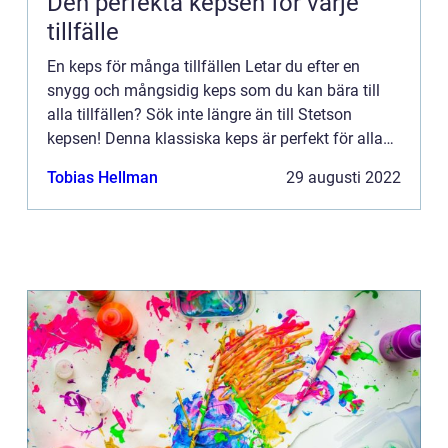
Den perfekta kepsen för varje
tillfälle
En keps för många tillfällen Letar du efter en
snygg och mångsidig keps som du kan bära till
alla tillfällen? Sök inte längre än till Stetson
kepsen! Denna klassiska keps är perfekt för alla
män eller kvinnor som vill lägga till en touch av
Tobias Hellman
29 augusti 2022
sofistike...