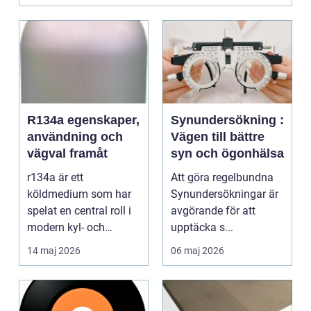
R134a egenskaper,
Synundersökning :
användning och
Vägen till bättre
vägval framåt
syn och ögonhälsa
r134a är ett
Att göra regelbundna
köldmedium som har
Synundersökningar är
spelat en central roll i
avgörande för att
modern kyl- och
upptäcka s...
luftkonditioneringstekn
14 maj 2026
06 maj 2026
ik s...