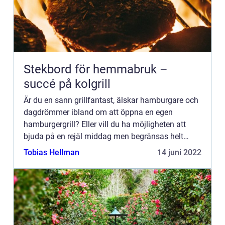
Stekbord för hemmabruk –
succé på kolgrill
Är du en sann grillfantast, älskar hamburgare och
dagdrömmer ibland om att öppna en egen
hamburgergrill? Eller vill du ha möjligheten att
bjuda på en rejäl middag men begränsas helt
enkelt av att stekpannan inte räcker till? Då är det
Tobias Hellman
14 juni 2022
ett stekbord du...