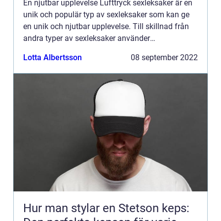
En njutbar upplevelse Lufttryck sexleksaker är en
unik och populär typ av sexleksaker som kan ge
en unik och njutbar upplevelse. Till skillnad från
andra typer av sexleksaker använder
lufttryckssexleksaker en luftström för att skapa en
Lotta Albertsson
08 september 2022
vakuumförsegli...
Hur man stylar en Stetson keps: