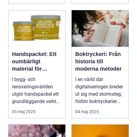
kompisar ...
Handspackel: Ett
Boktryckeri: Från
oumbärligt
historia till
material för
moderna metoder
hantverkaren
I bygg- och
I en värld där
renoveringsvärlden
digitaliseringen breder
utgör handspackel ett
ut sig med stormsteg,
grundläggande verktyg
förblir boktryckerier
för a...
en...
05 maj 2025
04 maj 2025