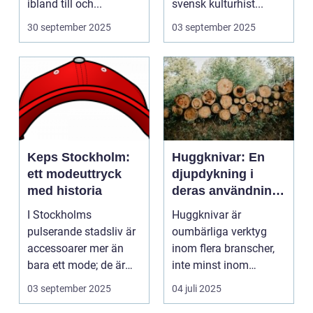
ibland till och...
svensk kulturhist...
30 september 2025
03 september 2025
Keps Stockholm:
Huggknivar: En
ett modeuttryck
djupdykning i
med historia
deras användning
och betydelse
I Stockholms
Huggknivar är
pulserande stadsliv är
oumbärliga verktyg
accessoarer mer än
inom flera branscher,
bara ett mode; de är
inte minst inom
uttryck f...
skogsindustrin och ...
03 september 2025
04 juli 2025