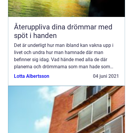
Återuppliva dina drömmar med
spöt i handen
Det är underligt hur man ibland kan vakna upp i
livet och undra hur man hamnade där man
befinner sig idag. Vad hände med alla de där
planerna och drömmarna som man hade som
yngre? Eller kanske bara för några år sedan.Det är
Lotta Albertsson
04 juni 2021
bara att inse att vanan ha...