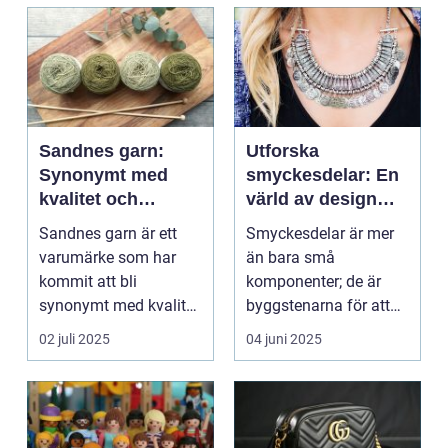
Sandnes garn:
Utforska
Synonymt med
smyckesdelar: En
kvalitet och
värld av design
tradition
och kreativitet
Sandnes garn är ett
Smyckesdelar är mer
varumärke som har
än bara små
kommit att bli
komponenter; de är
synonymt med kvalitet
byggstenarna för att
och tradition i...
sk...
02 juli 2025
04 juni 2025