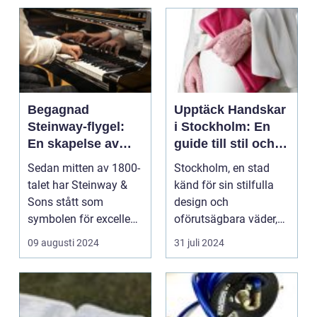
Begagnad
Upptäck Handskar
Steinway-flygel:
i Stockholm: En
En skapelse av
guide till stil och
ljud och konst
skydd
Sedan mitten av 1800-
Stockholm, en stad
talet har Steinway &
känd för sin stilfulla
Sons stått som
design och
symbolen för excellens
oförutsägbara väder,
inom ...
&...
09 augusti 2024
31 juli 2024