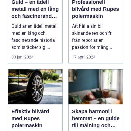
Guld – en ädell
Professionell
metall med en lång
bilvård med Rupes
och fascinerande
polermaskin
historia
Guld är en ädell metall
Att hålla sin bil
med en lång och
skinande ren och fri
fascinerande historia
från repor är en
som sträcker sig ...
passion för mång...
03 juni 2024
17 april 2024
Effektiv bilvård
Skapa harmoni i
med Rupes
hemmet – en guide
polermaskin
till målning och