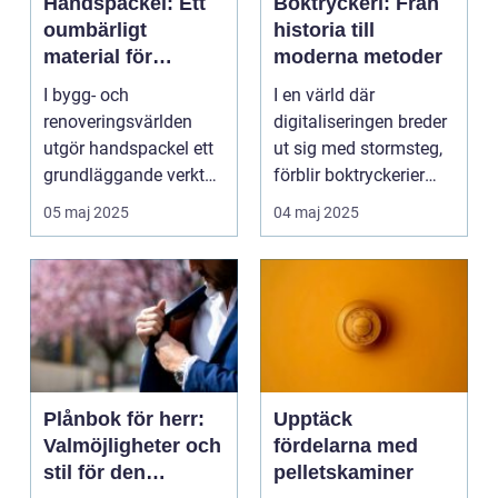
Handspackel: Ett
Boktryckeri: Från
oumbärligt
historia till
material för
moderna metoder
hantverkaren
I bygg- och
I en värld där
renoveringsvärlden
digitaliseringen breder
utgör handspackel ett
ut sig med stormsteg,
grundläggande verktyg
förblir boktryckerier
för a...
en...
05 maj 2025
04 maj 2025
Plånbok för herr:
Upptäck
Valmöjligheter och
fördelarna med
stil för den
pelletskaminer