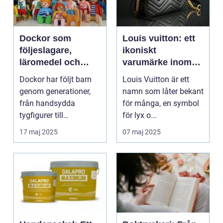
Dockor som
Louis vuitton: ett
följeslagare,
ikoniskt
läromedel och
varumärke inom
minnen för livet
modevärlden
Dockor har följt barn
Louis Vuitton är ett
genom generationer,
namn som låter bekant
från handsydda
för många, en symbol
tygfigurer till
för lyx o...
verklighetstrogna
17 maj 2025
07 maj 2025
kompisar ...