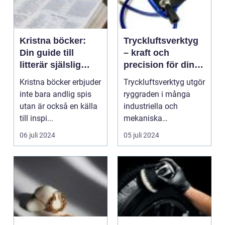
Kristna böcker:
Tryckluftsverktyg
Din guide till
– kraft och
litterär själslig
precision för dina
fördjupning
projekt
Kristna böcker erbjuder
Tryckluftsverktyg utgör
inte bara andlig spis
ryggraden i många
utan är också en källa
industriella och
till inspi...
mekaniska
arbetsmiljöer, ...
06 juli 2024
05 juli 2024