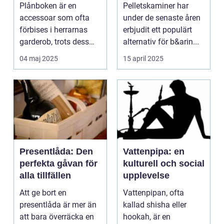
moderna mannen
Plånboken är en
Pelletskaminer har
accessoar som ofta
under de senaste åren
förbises i herrarnas
erbjudit ett populärt
garderob, trots dess
alternativ för b&arin...
betydel...
04 maj 2025
15 april 2025
Presentlåda: Den
Vattenpipa: en
perfekta gåvan för
kulturell och social
alla tillfällen
upplevelse
Att ge bort en
Vattenpipan, ofta
presentlåda är mer än
kallad shisha eller
att bara överräcka en
hookah, är en