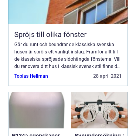
Spröjs till olika fönster
Går du runt och beundrar de klassiska svenska
husen är spröjs ett vanligt inslag. Framför allt till
de klassiska spröjsade sidohängda fönsterna. Vill
du renovera ditt hus i klassisk svensk stil finns det
underbara moderna lösningar när det kommer til...
Tobias Hellman
28 april 2021
R134a egenskaper,
Synundersökning :