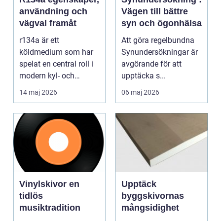
användning och
Vägen till bättre
vägval framåt
syn och ögonhälsa
r134a är ett
Att göra regelbundna
köldmedium som har
Synundersökningar är
spelat en central roll i
avgörande för att
modern kyl- och
upptäcka s...
luftkonditioneringstekn
14 maj 2026
06 maj 2026
ik s...
Vinylskivor en
Upptäck
tidlös
byggskivornas
musiktradition
mångsidighet