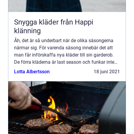
Snygga kläder från Happi
klänning
Åh, det är så underbart när de olika säsongerna
närmar sig. För varenda säsong innebär det att
man får införskaffa nya kläder till sin garderob.
De förra kläderna är last season och funkar inte
nu. En del kanske kan funka, men långt ifrån alla.
Lotta Albertsson
18 juni 2021
Med v...