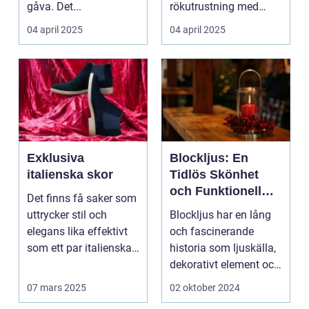
gåva. Det...
rökutrustning med
djupa kulturella r&o...
04 april 2025
04 april 2025
Exklusiva
Blockljus: En
italienska skor
Tidlös Skönhet
och Funktionell
Det finns få saker som
Belysning
uttrycker stil och
Blockljus har en lång
elegans lika effektivt
och fascinerande
som ett par italienska
historia som ljuskälla,
skor. ...
dekorativt element och
sym...
07 mars 2025
02 oktober 2024