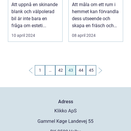
färgval med Jotun
Att uppnå en skinande
Att måla om ett rum i
blank och välpolerad
hemmet kan förvandla
bil är inte bara en
dess utseende och
fråga om esteti...
skapa en fräsch och
inb...
10 april 2024
08 april 2024
1
…
42
43
44
45
Adress