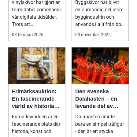
vinylskivor har gjort en
Byggskivor har blivit
formidabel comeback i
en oumbärlig del inom
vår digitala tidsålder.
byggindustrin och
Trots att
används i allt från bo...
musikstreaming är m...
03 februari 2026
03 november 2025
Frimärksauktion:
Den svenska
En fascinerande
Dalahästen – en
värld av historia
levande del av
och samlande
Sveriges
Frimärksvärlden är en
Dalahästen är inte
kulturhistoria.
fascinerande plats där
bara en simpel träfigur
historia, konst och
- den är ett stycke